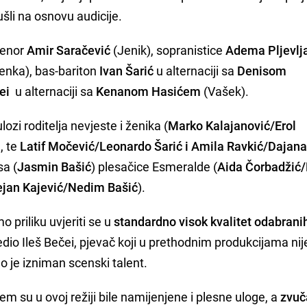
ušli na osnovu audicije.
tenor
Amir Saračević
(Jenik), sopranistice
Adema Pljevlj
nka), bas-bariton
Ivan Šarić
u alternaciji sa
Denisom
ei
u alternaciji sa
Kenanom Hasićem
(Vašek).
lozi roditelja nevjeste i ženika (
Marko Kalajanović/Erol
a
, te
Latif Močević/Leonardo Šarić i Amila Ravkić/Dajan
sa (
Jasmin Bašić
) plesačice Esmeralde (
Aida Čorbadžić
jan Kajević/Nedim Bašić
).
 priliku uvjeriti se u
standardno visok kvalitet odabrani
redio Ileš Bečei, pjevač koji u prethodnim produkcijama nij
o je izniman scenski talent.
em su u ovoj režiji bile namijenjene i plesne uloge, a
zvuča