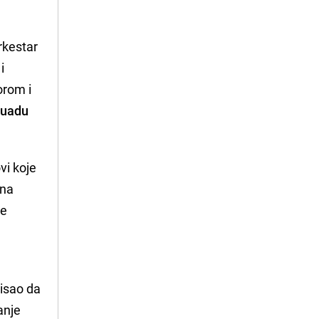
rkestar
i
orom i
Fuadu
ovi koje
 na
je
isao da
anje