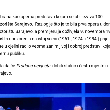
abrana kao operna predstava kojom se obilježava 100-
zorišta Sarajevo.
Razlog je što je to bila
prva opera u do
zorištu Sarajevo, a premijeru je doživjela 9. novembra 1
š tri uprizorenja na istoj sceni (1961., 1974. i 1984.) prij
 u cjelini radi o veoma zanimljivoj i dobroj predstavi koj
pernu publiku.
ada da će
Prodana nevjesta
dobiti stalno i često mjesto u
arajevo.