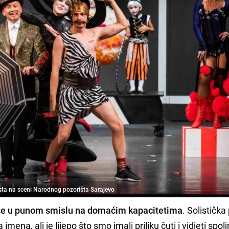
sta na sceni Narodnog pozorišta Sarajevo
 se u punom smislu na domaćim kapacitetima
. Solistička
ena, ali je lijepo što smo imali priliku čuti i vidjeti spol