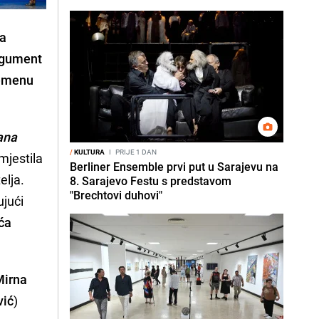
ma
gument
remenu
ana
/
KULTURA
I
PRIJE 1 DAN
mjestila
Berliner Ensemble prvi put u Sarajevu na
elja.
8. Sarajevo Festu s predstavom
"Brechtovi duhovi"
ujući
ća
Mirna
vić
)