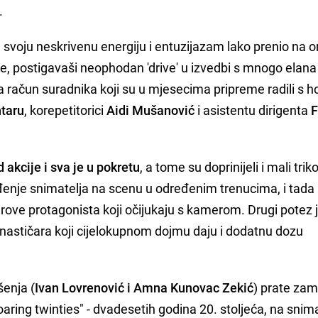
.
e svoju neskrivenu energiju i entuzijazam lako prenio na o
ste, postigavaši neophodan 'drive' u izvedbi s mnogo elana 
 račun suradnika koji su u mjesecima pripreme radili s h
ntaru
, korepetitorici
Aidi Mušanović
i asistentu dirigenta
 akcije i sva je u pokretu
, a tome su doprinijeli i mali trik
vođenje snimatelja na scenu u određenim trenucima, i tada
ove protagonista koji očijukaju s kamerom. Drugi potez 
nastičara koji cijelokupnom dojmu daju i dodatnu dozu
šenja (
Ivan Lovrenović i Amna Kunovac Zekić
) prate zam
oaring twinties" - dvadesetih godina 20. stoljeća, na snim