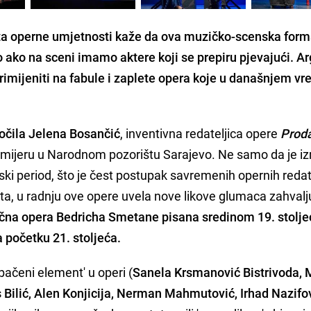
ta operne umjetnosti kaže da ova muzičko-scenska for
vo ako
na sceni imamo aktere koji se prepiru pjevajući.
Ar
rimijeniti na fabule i zaplete opera koje u današnjem v
čila Jelena Bosančić
, inventivna redateljica opere
Prod
remijeru u Narodnom pozorištu Sarajevo. Ne samo da je iz
ski period, što je čest postupak savremenih opernih redat
eta, u radnju ove opere uvela nove likove glumaca zahvalj
čna opera Bedricha Smetane pisana sredinom 19. stolje
a početku 21. stoljeća.
bačeni element' u operi (
Sanela Krsmanović Bistrivoda, 
s Bilić, Alen Konjicija, Nerman Mahmutović, Irhad Nazifo