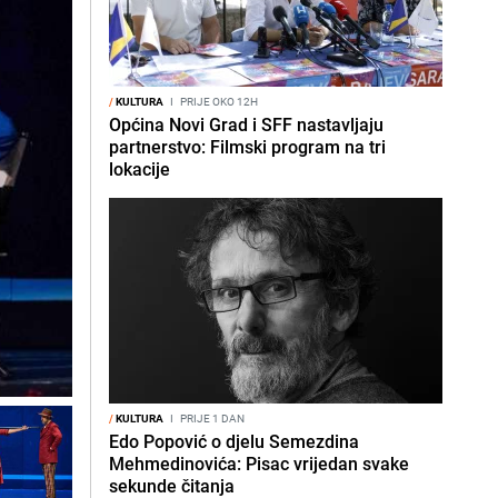
/
KULTURA
I
PRIJE OKO 12H
Općina Novi Grad i SFF nastavljaju
partnerstvo: Filmski program na tri
lokacije
/
KULTURA
I
PRIJE 1 DAN
Edo Popović o djelu Semezdina
Mehmedinovića: Pisac vrijedan svake
sekunde čitanja