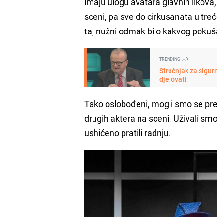
imaju ulogu avatara glavnih likova,
sceni, pa sve do cirkusanata u treć
taj nužni odmak bilo kakvog pokušaj
TRENDING
Stručnjak za sigur
djelovati
Tako oslobođeni, mogli smo se prepu
drugih aktera na sceni. Uživali smo 
ushićeno pratili radnju.