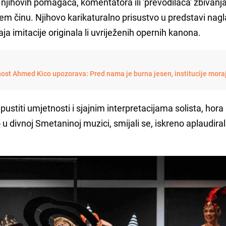
 njihovih pomagača, komentatora ili 'prevodilaca' zbivanj
em činu. Njihovo karikaturalno prisustvo u predstavi nagla
a imitacije originala li uvriježenih opernih kanona.
nost Ahmed Kico upozorava: Pred nama je burna jesen, institucije mora
stiti umjetnosti i sjajnim interpretacijama solista, hora 
u divnoj Smetaninoj muzici, smijali se, iskreno aplaudirali