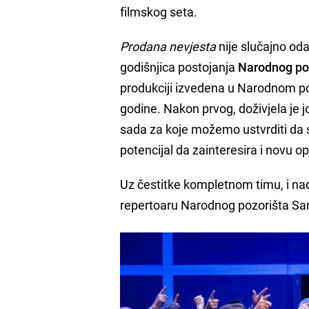
filmskog seta.
Prodana nevjesta
nije slučajno od
godišnjica
postojanja
Narodnog po
produkciji izvedena u Narodnom po
godine. Nakon prvog, doživjela je jo
sada za koje možemo ustvrditi da se
potencijal da zainteresira i novu o
Uz čestitke kompletnom timu, i n
repertoaru Narodnog pozorišta S