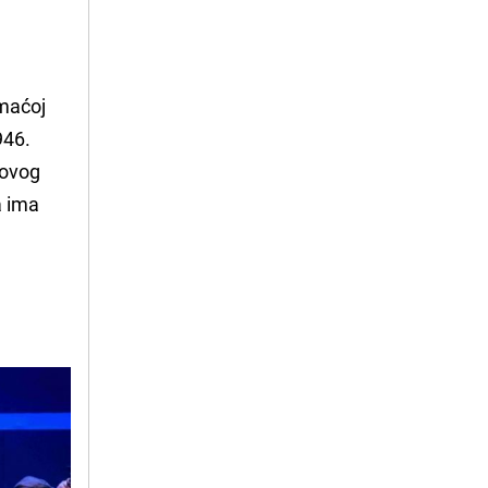
maćoj
946.
e ovog
a ima