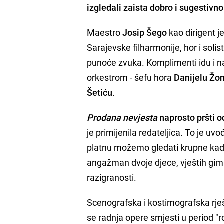
izgledali zaista dobro i sugestivno
Maestro
Josip Šego
kao dirigent j
Sarajevske filharmonije, hor i soli
punoće zvuka. Komplimenti idu i na
orkestrom - šefu hora
Danijelu Žo
Šetiću
.
Prodana nevjesta
naprosto pršti od
je primijenila redateljica. To je u
platnu možemo gledati krupne kadr
angažman dvoje djece, vještih gim
razigranosti.
Scenografska i kostimografska rje
se radnja opere smjesti u period "r