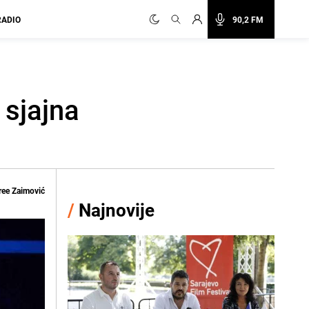
RADIO
90,2 FM
 sjajna
ee Zaimović
/
Najnovije