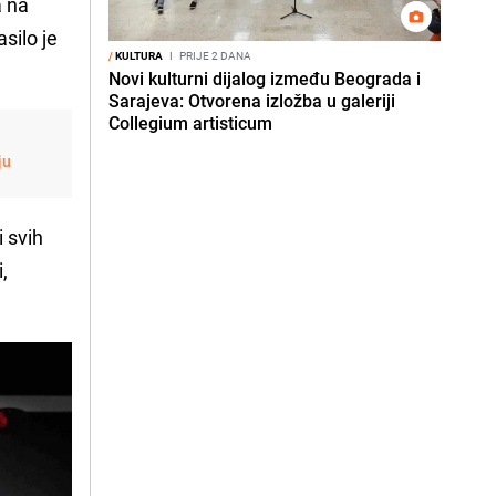
a na
silo je
/
KULTURA
I
PRIJE 2 DANA
Novi kulturni dijalog između Beograda i
Sarajeva: Otvorena izložba u galeriji
Collegium artisticum
ju
i svih
,