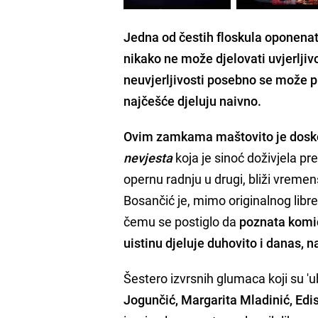
Jedna od čestih floskula oponena
nikako ne može djelovati uvjerlji
neuvjerljivosti posebno se može p
najčešće djeluju naivno.
Ovim zamkama maštovito je dosko
nevjesta
koja je sinoć doživjela p
opernu radnju u drugi, bliži vremen
Bosančić je, mimo originalnog libr
čemu se postiglo da
poznata komi
uistinu djeluje duhovito i danas, n
Šestero izvrsnih glumaca koji su 'u
Jogunčić, Margarita Mladinić, Edi