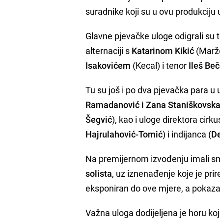
suradnike koji su u ovu produkciju 
Glavne pjevačke uloge odigrali su 
alternaciji s
Katarinom Kikić
(Marže
Isakovićem
(Kecal) i tenor
Ileš Beč
Tu su još i po dva pjevačka para u u
Ramadanović i Zana Staniškovsk
Šegvić
), kao i uloge direktora cirku
Hajrulahović-Tomić
) i indijanca (
De
Na premijernom izvođenju imali smo
solista
, uz iznenađenje koje je pri
eksponiran do ove mjere, a pokaza
Važna uloga dodijeljena je horu koj