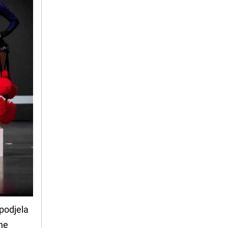
 podjela
jne