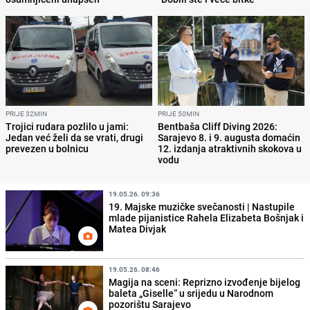
PRIJE 32MIN
PRIJE 50MIN
Trojici rudara pozlilo u jami:
Bentbaša Cliff Diving 2026:
Jedan već želi da se vrati, drugi
Sarajevo 8. i 9. augusta domaćin
prevezen u bolnicu
12. izdanja atraktivnih skokova u
vodu
19.05.26. 09:36
19. Majske muzičke svečanosti | Nastupile
mlade pijanistice Rahela Elizabeta Bošnjak i
Matea Divjak
19.05.26. 08:46
Magija na sceni: Reprizno izvođenje bijelog
baleta „Giselle“ u srijedu u Narodnom
pozorištu Sarajevo