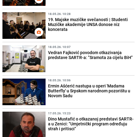
18.05.26. 10:28
19. Majske muzičke svečanosti | Studenti
Muzičke akademije UNSA donose niz
koncerata
18.05.26. 10:07
Vedran Fajković povodom otkazivanja
predstave SARTR-a: "Sramota za cijelu BiH"
18.05.26. 10:06
Ermin Ašćerić nastupa u operi 'Madama
Butterfly' u Srpskom narodnom pozorištu u
Novom Sadu
17.05.26. 15:23
Dino Mustafić o otkazanoj predstavi SARTR-
a u Zenici: "Umjetnički program određuju
strah i pritisci"