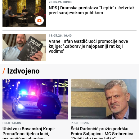
20.05.26. 08:03
NPS | Dramska predstava "Leptir" u četvrtak
pred sarajevskom publikom
19.05.26. 16:40
Vrane | Irfan Gazdić uoči promocije nove
knjige: "Zaborav je najopasniji rat koji
vodimo"
/
Izdvojeno
PRIJE 14MIN
PRIJE 30MIN
Ubistvo u Bosanskoj Krupi:
Šeki Radončić pružio podršku
Pronađeno tijelo u kući,
Emiru Suljagiću i MC Srebrenica:
osumnjičeni uhapšen
"Dobili ste i veće bitke"