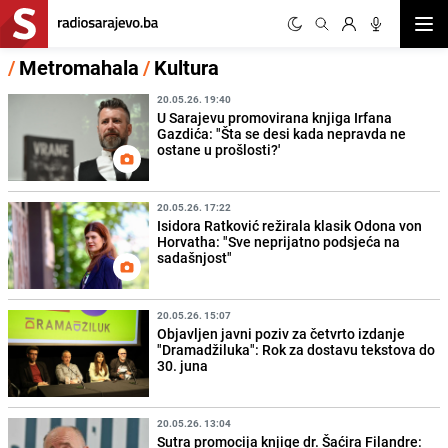
Otvor
/
Metromahala
/
Kultura
20.05.26. 19:40
U Sarajevu promovirana knjiga Irfana
Gazdića: "Šta se desi kada nepravda ne
ostane u prošlosti?'
20.05.26. 17:22
Isidora Ratković režirala klasik Odona von
Horvatha: "Sve neprijatno podsjeća na
sadašnjost"
20.05.26. 15:07
Objavljen javni poziv za četvrto izdanje
"Dramadžiluka": Rok za dostavu tekstova do
30. juna
20.05.26. 13:04
Sutra promocija knjige dr. Šaćira Filandre: