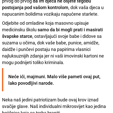
prvog do prvog
da im djeca ne osjete tegobu
postojanja pod vašom kontrolom
, dok vaša djeca u
napucanim bolidima vozikaju napućene starlete.
Odjebite od omladine koja masovno upisuje
medicinsku školu
samo da bi mogli prati i masirati
švapske starce
, ostavljajući svoje babe i didove sa
suzama u očima, dok vaše babe, punice, amidže,
daidže i punčevi postaju na papirima vlasnici
najluksuznijih zdanja jer ni vaši imovinski kartoni ne
mogu podnijeti toliko kriminala.
Neće ići, majmuni. Malo više pameti ovaj put, 
lako povodljivi narode. 
Neka naš jedini patriotizam bude ovaj krov iznad
svačije glave. Naš individualni mikrosvijet kao jedina
bojišnica koja se treba braniti.