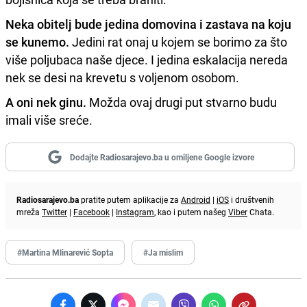
Neka obitelj bude jedina domovina i zastava na koju
se kunemo.
Jedini rat onaj u kojem se borimo za što
više poljubaca naše djece. I jedina eskalacija nereda
nek se desi na krevetu s voljenom osobom.
A oni nek ginu.
Možda ovaj drugi put stvarno budu
imali više sreće.
Dodajte Radiosarajevo.ba u omiljene Google izvore
Radiosarajevo.ba
pratite putem aplikacije za
Android
|
iOS
i društvenih
mreža
Twitter
|
Facebook
|
Instagram
, kao i putem našeg
Viber
Chata.
#Martina Mlinarević Sopta
#Ja mislim