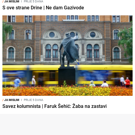
/
JA MISLIM
I
PRIJE 5 DANA
S ove strane Drine | Ne dam Gazivode
/
JA MISLIM
I
PRIJE 5 DANA
Savez kolumnista | Faruk Šehić: Žaba na zastavi