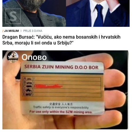
/
JA MISLIM
I
PRIJE 3 DANA
Dragan Bursać: "Vučiću, ako nema bosanskih i hrvatskih
Srba, moraju li svi onda u Srbiju?"