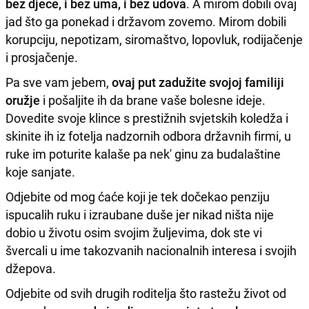
bez djece, i bez uma, i bez udova
. A mirom dobili ovaj
jad što ga ponekad i državom zovemo. Mirom dobili
korupciju, nepotizam, siromaštvo, lopovluk, rodijačenje
i prosjačenje.
Pa sve vam jebem,
ovaj put zadužite svojoj familiji
oružje
i pošaljite ih da brane vaše bolesne ideje.
Dovedite svoje klince s prestižnih svjetskih koledža i
skinite ih iz fotelja nadzornih odbora državnih firmi, u
ruke im poturite kalaše pa nek' ginu za budalaštine
koje sanjate.
Odjebite od mog ćaće koji je tek dočekao penziju
ispucalih ruku i izraubane duše jer nikad ništa nije
dobio u životu osim svojim žuljevima, dok ste vi
švercali u ime takozvanih nacionalnih interesa i svojih
džepova.
Odjebite od svih drugih roditelja što rastežu život od