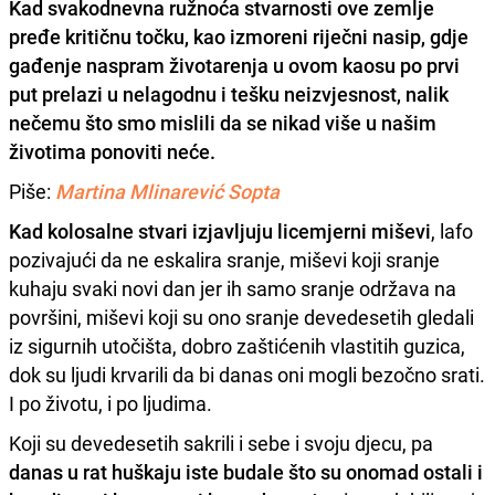
Kad svakodnevna ružnoća stvarnosti ove zemlje
pređe kritičnu točku, kao izmoreni riječni nasip, gdje
gađenje naspram životarenja u ovom kaosu po prvi
put prelazi u
nelagodnu i tešku neizvjesnost
, nalik
nečemu što smo mislili da se nikad više u našim
životima ponoviti neće.
Piše:
Martina Mlinarević Sopta
Kad kolosalne stvari izjavljuju licemjerni miševi
, lafo
pozivajući da ne eskalira sranje, miševi koji sra
nje
kuhaju svaki novi dan jer ih samo sranje održava na
površini, miševi koji su ono sranje devedesetih gledali
iz sigurnih utočišta, dobro zaštićenih vlastitih guzica,
dok su ljudi krvarili da bi danas oni mogli bezočno srati.
I po životu, i po ljudima.
Koji su devedesetih sakrili i sebe i svoju djecu, pa
danas u rat huškaju iste budale što su onomad ostali i