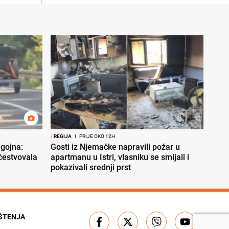
/
REGIJA
I
PRIJE OKO 12H
gojna:
Gosti iz Njemačke napravili požar u
učestvovala
apartmanu u Istri, vlasniku se smijali i
pokazivali srednji prst
IŠTENJA