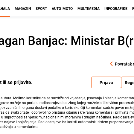
HALA
MAGAZIN
SPORT
AUTO-MOTO
MULTIMEDIA
INFOGRAFIKE
ragan Banjac: Ministar B(r
Povratak 
li se prijavite.
Prijava
Regi
i autora. Molimo korisnike da se suzdrže od vrijeđanja, psovanja i pisanja komentara
govor mržnje na portalu radiosarajevo.ba, zbog kojeg možete biti krivično procesuir
ev zvaničnih organa dostavi podatke o korisniku čiji komentari sadrže govor mržnj
vas da svaki čitatelj dobrovoljno pristupa čitanju i kreiranju komentara i prihvata 
e u suprotnosti sa vjerskim, nacionalnim, moralnim i drugim načelima. Radiosaraje
bez najave i objašnjenja. Radiosarajevo.ba koristi automatski sistem prepoznavanja 
 sadržaja u komentarima.