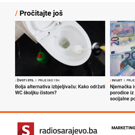
/
Pročitajte još
/
ŽIVOT I STIL
I
PRIJE OKO 15H
/
SVIJET
I
PRIJE
Bolja alternativa izbjeljivaču: Kako održati
Njemačka is
WC školjku čistom?
porodice iz
socijalne 
MARKETIN