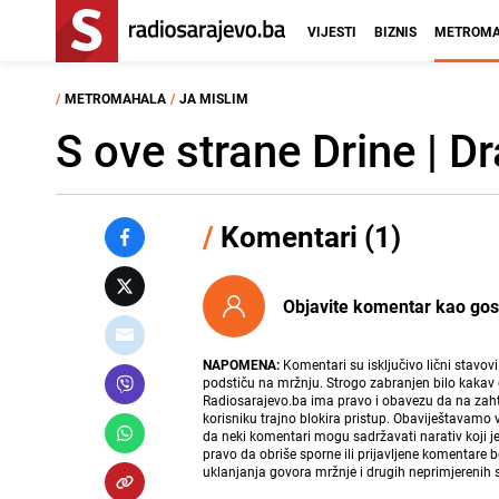
VIJESTI
BIZNIS
METROMA
/
METROMAHALA
/
JA MISLIM
S ove strane Drine | D
/
Komentari (1)
Objavite komentar kao gost i
NAPOMENA:
Komentari su isključivo lični stavov
podstiču na mržnju. Strogo zabranjen bilo kakav 
Radiosarajevo.ba ima pravo i obavezu da na zahtj
korisniku trajno blokira pristup. Obaviještavamo 
da neki komentari mogu sadržavati narativ koji j
pravo da obriše sporne ili prijavljene komentare 
uklanjanja govora mržnje i drugih neprimjerenih