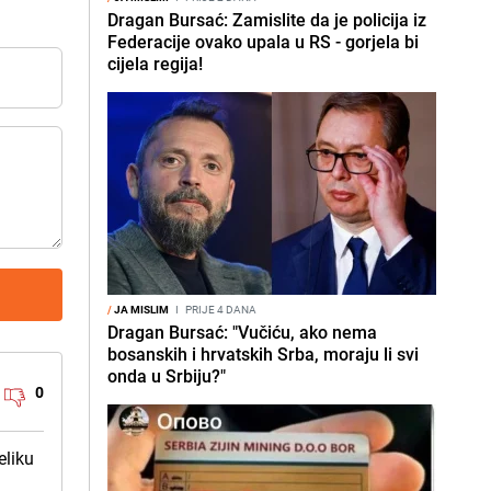
Dragan Bursać: Zamislite da je policija iz
Federacije ovako upala u RS - gorjela bi
cijela regija!
/
JA MISLIM
I
PRIJE 4 DANA
Dragan Bursać: "Vučiću, ako nema
bosanskih i hrvatskih Srba, moraju li svi
onda u Srbiju?"
0
eliku