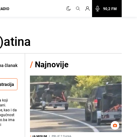
RADIO
90,2 FM
)atina
/
Najnovije
na članak
stracija
 koji
ani.
e, kao i da
mogućnost
vo.ba ima
i
/
JA MISLIM
I
PRIJE 2 DANA