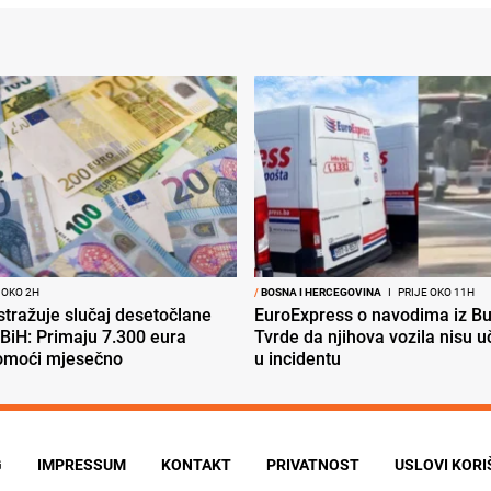
 OKO 2H
/
BOSNA I HERCEGOVINA
I
PRIJE OKO 11H
tražuje slučaj desetočlane
EuroExpress o navodima iz Bu
 BiH: Primaju 7.300 eura
Tvrde da njihova vozila nisu 
pomoći mjesečno
u incidentu
G
IMPRESSUM
KONTAKT
PRIVATNOST
USLOVI KOR