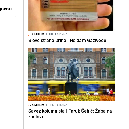
ovori
/
JA MISLIM
I
PRIJE 5 DANA
S ove strane Drine | Ne dam Gazivode
/
JA MISLIM
I
PRIJE 6 DANA
Savez kolumnista | Faruk Šehić: Žaba na
zastavi