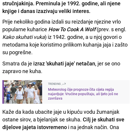
stručnjakinja. Preminula je 1992. godine, ali njene
knjige i danas izazivaju veliki interes.
Prije nekoliko godina izdali su reizdanje njezine vrlo
popularne kuharice
How To Cook A Wolf
(prev. s engl.
Kako skuhati vuka
) iz 1942. godine, a u njoj govori o
metodama koje koristimo prilikom kuhanja jaja i zašto
su pogrešne.
Smatra da je
izraz 'skuhati jaje' netačan
, jer se ono
zapravo ne kuha.
TRENDING
Meteorolog čije prognoze čita cijela regija
najavljuje: Vrućine popuštaju, ali ljeto još ne
završava
Kaže da kada ubacite jaje u kipuću vodu žumanjak
ostane sirov, a bjelanjak se skuha.
Cilj je skuhati sve
dijelove jajeta istovremeno
i na jednak način. Ona