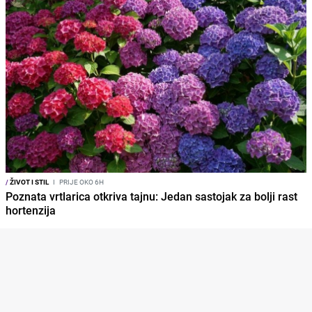
/
ŽIVOT I STIL
I
PRIJE OKO 6H
Poznata vrtlarica otkriva tajnu: Jedan sastojak za bolji rast
hortenzija