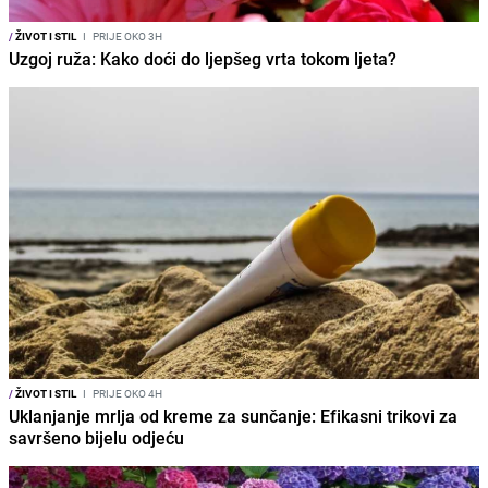
/
ŽIVOT I STIL
I
PRIJE OKO 3H
Uzgoj ruža: Kako doći do ljepšeg vrta tokom ljeta?
/
ŽIVOT I STIL
I
PRIJE OKO 4H
Uklanjanje mrlja od kreme za sunčanje: Efikasni trikovi za
savršeno bijelu odjeću