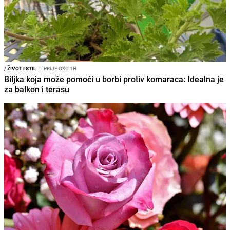
/
ŽIVOT I STIL
I
PRIJE OKO 1H
Biljka koja može pomoći u borbi protiv komaraca: Idealna je
za balkon i terasu