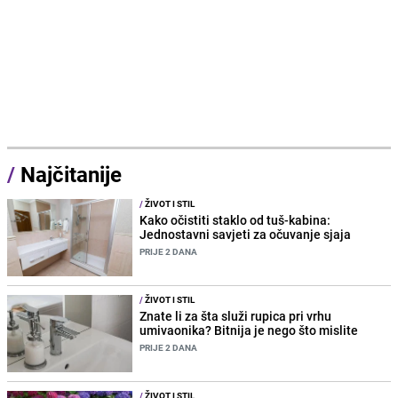
/
Najčitanije
/
ŽIVOT I STIL
Kako očistiti staklo od tuš-kabina:
Jednostavni savjeti za očuvanje sjaja
PRIJE 2 DANA
/
ŽIVOT I STIL
Znate li za šta služi rupica pri vrhu
umivaonika? Bitnija je nego što mislite
PRIJE 2 DANA
/
ŽIVOT I STIL