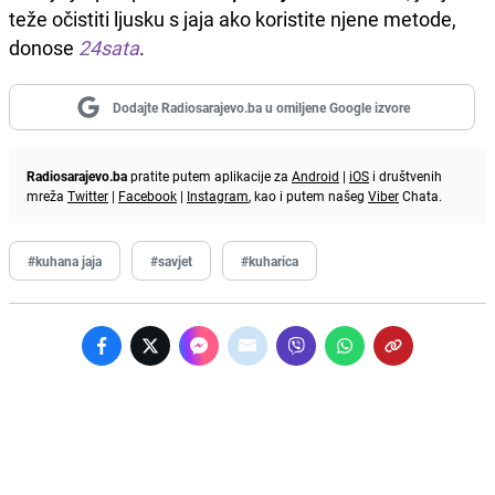
teže očistiti ljusku s jaja ako koristite njene metode,
donose
24sata
.
Dodajte Radiosarajevo.ba u omiljene Google izvore
Radiosarajevo.ba
pratite putem aplikacije za
Android
|
iOS
i društvenih
mreža
Twitter
|
Facebook
|
Instagram
, kao i putem našeg
Viber
Chata.
#kuhana jaja
#savjet
#kuharica