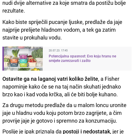
nudi dvije alternative za koje smatra da postižu bolje
rezultate.
Kako biste spriječili pucanje ljuske, predlaže da jaje
najprije prelijete hladnom vodom, a tek ga zatim
stavite u prokuhalu vodu.
20.07.23. 17:45
Potencijalna opasnost: Evo koju hranu ne
smijete zamrzavati i zašto
Ostavite ga na laganoj vatri koliko želite
, a Fisher
napominje kako će se na taj način skuhati jednako
brzo kao i kad voda krčka, ali će biti bolje kuhano.
Za drugu metodu predlaže da u malom loncu uronite
jaje u hladnu vodu koju potom brzo zagrijete, a čim
provrije jaje je gotovo i spremno za konzumaciju.
Poslije je ipak priznala da
postoji i nedostatak
, jer je