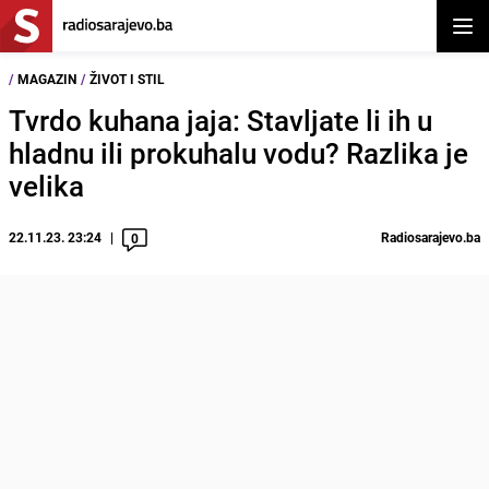
Otvor
/
MAGAZIN
/
ŽIVOT I STIL
Tvrdo kuhana jaja: Stavljate li ih u
hladnu ili prokuhalu vodu? Razlika je
velika
22.11.23. 23:24
Radiosarajevo.ba
0