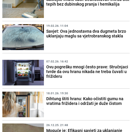
tepih bez dubinskog pranja i hemikalija
19.02.26. 11:04
Savjet: Ova jednostavna dva dugmeta brzo
uklanjaju maglu sa vjetrobranskog stakla
07.02.26. 16:42
Ovu pogrešku mnogi često prave: Stručnjaci
tvrde da ovu hranu nikada ne treba čuvati u
frižideru
18.01.26. 19:30
Dihtung štiti hranu: Kako očistiti gumu na
vratima frižidera i održati je duže čistom
26.12.25. 21:48
Moguće je: Efikasni savjeti za uklanjanje