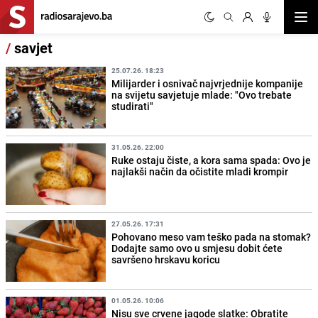
Otvor
/
savjet
25.07.26. 18:23
Milijarder i osnivač najvrjednije kompanije
na svijetu savjetuje mlade: "Ovo trebate
studirati"
31.05.26. 22:00
Ruke ostaju čiste, a kora sama spada: Ovo je
najlakši način da očistite mladi krompir
27.05.26. 17:31
Pohovano meso vam teško pada na stomak?
Dodajte samo ovo u smjesu dobit ćete
savršeno hrskavu koricu
01.05.26. 10:06
Nisu sve crvene jagode slatke: Obratite