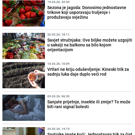
19.04.26. 20:30
Sezona je jagoda: Donosimo jednostavne
trikove koji usporavaju truljenje i
produžavaju svježinu
20.03.26. 18:11
Savjet stručnjaka: Ove biljke možete uzgojiti
u saksiji na balkonu sa bilo kojom
orijentacijom
18.03.26. 10:09
Vrtlari ne kriju oduševljenje: Kineski trik za
sadnju luka daje duplo veći rod
09.03.26. 06:30
Sanjate prijetnje, insekte ili zmije? To može
biti rani signal bolesti
20.02.26. 14:15
Sastojke imate kući: Jednostavan trik za čist