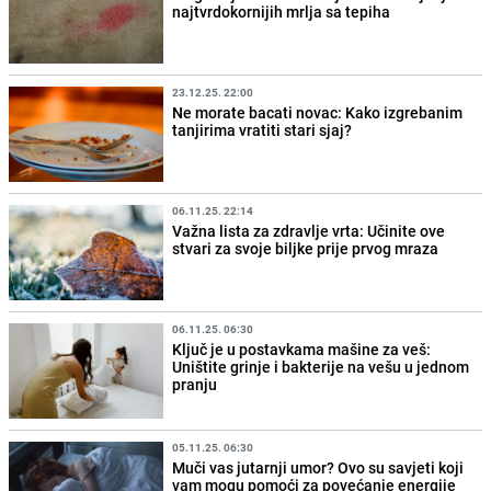
najtvrdokornijih mrlja sa tepiha
23.12.25. 22:00
Ne morate bacati novac: Kako izgrebanim
tanjirima vratiti stari sjaj?
06.11.25. 22:14
Važna lista za zdravlje vrta: Učinite ove
stvari za svoje biljke prije prvog mraza
06.11.25. 06:30
Ključ je u postavkama mašine za veš:
Uništite grinje i bakterije na vešu u jednom
pranju
05.11.25. 06:30
Muči vas jutarnji umor? Ovo su savjeti koji
vam mogu pomoći za povećanje energije