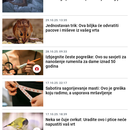
29.10.25. 13:35
Jednostavan trik: Ova biljka će odvratiti
pacove i miševe iz vašeg vrta
28.10.25. 09:33
Izbjegnite česte pogreške: Ovo su savjeti za
nanošenje rumenila za dame iznad 50
godina
17.10.25. 22:17
Sabotira sagorijevanje masti: Ovo je greška
koju radimo, a usporava mršavljenje
17.10.25. 18:39
Neka se čuje cvrkut: Uradite ovo i ptice neće
napustiti vaš vrt