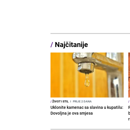
/
Najčitanije
/
ŽIVOT I STIL
I
PRIJE 2 DANA
/
Uklonite kamenac sa slavina u kupatilu:
Dovoljna je ova smjesa
b
r