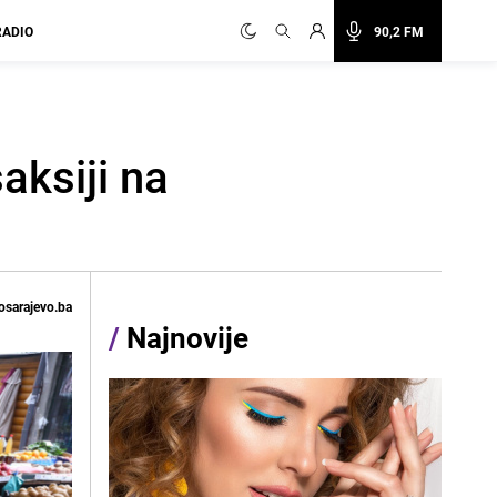
RADIO
90,2 FM
aksiji na
osarajevo.ba
/
Najnovije