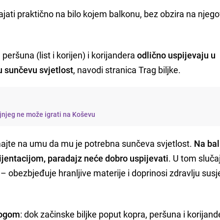
ajati praktično na bilo kojem balkonu, bez obzira na njeg
peršuna (list i korijen) i korijandera
odlično uspijevaju u
u sunčevu svjetlost
, navodi stranica Trag biljke.
jnjeg ne može igrati na Koševu
majte na umu da mu je potrebna sunčeva svjetlost.
Na bal
jentacijom, paradajz neće dobro uspijevati
. U tom sluča
– obezbjeđuje hranljive materije i doprinosi zdravlju sus
logom
: dok začinske biljke poput kopra, peršuna i korijand