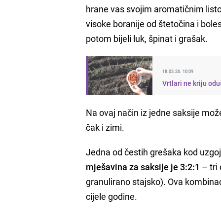
hrane vas svojim aromatičnim list
visoke boranije od štetočina i bole
potom bijeli luk, špinat i grašak.
18.03.26. 10:09
Vrtlari ne kriju od
Na ovaj način iz jedne saksije može
čak i zimi.
Jedna od čestih grešaka kod uzgoja
mješavina za saksije je 3:2:1
– tri
granulirano stajsko). Ova kombina
cijele godine.