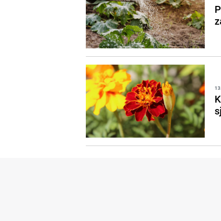
P
z
13
K
s