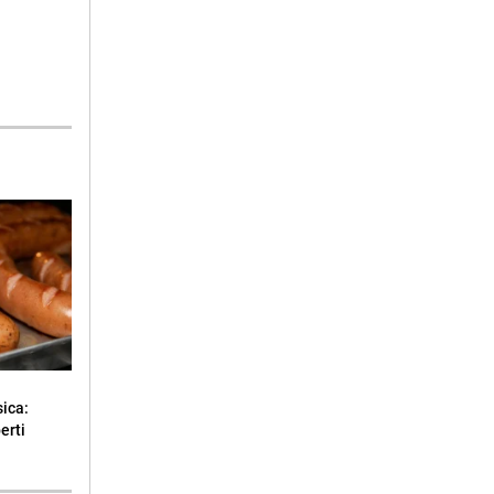
sica:
erti