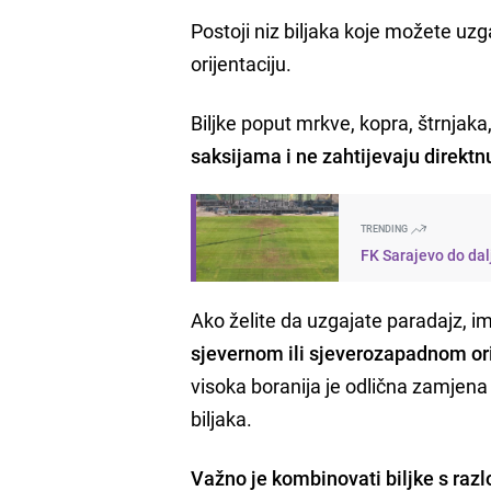
Postoji niz biljaka koje možete uzg
orijentaciju.
Biljke poput mrkve, kopra, štrnjaka, 
saksijama i ne zahtijevaju direktn
TRENDING
FK Sarajevo do dal
Ako želite da uzgajate paradajz, i
sjevernom ili sjeverozapadnom ori
visoka boranija je odlična zamjena 
biljaka.
Važno je kombinovati biljke s raz