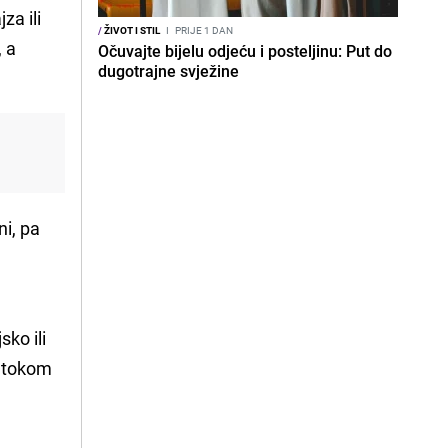
za ili
/
ŽIVOT I STIL
I
PRIJE 1 DAN
, a
Očuvajte bijelu odjeću i posteljinu: Put do
dugotrajne svježine
ni, pa
sko ili
e tokom