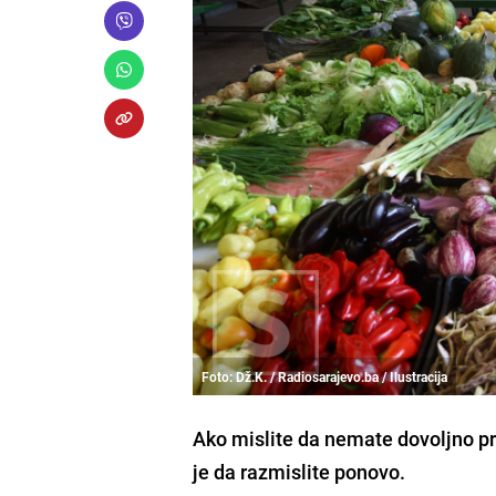
Foto: Dž.K. / Radiosarajevo.ba / Ilustracija
Ako mislite da nemate dovoljno pro
je da razmislite ponovo.