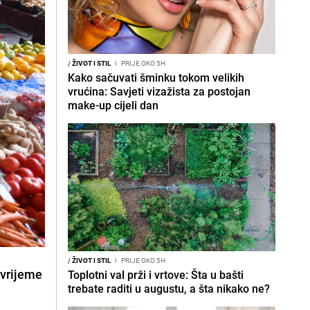
/
ŽIVOT I STIL
I
PRIJE OKO 5H
Kako sačuvati šminku tokom velikih
vrućina: Savjeti vizažista za postojan
make-up cijeli dan
/
ŽIVOT I STIL
I
PRIJE OKO 5H
 vrijeme
Toplotni val prži i vrtove: Šta u bašti
trebate raditi u augustu, a šta nikako ne?