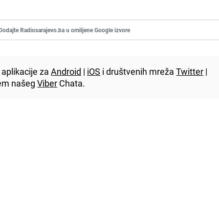
Dodajte Radiosarajevo.ba u omiljene Google izvore
aplikacije za
Android
|
iOS
i društvenih mreža
Twitter
|
utem našeg
Viber
Chata.