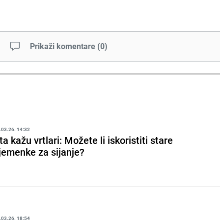
Prikaži komentare
(
0
)
.03.26. 14:32
ta kažu vrtlari: Možete li iskoristiti stare
jemenke za sijanje?
.03.26. 18:54