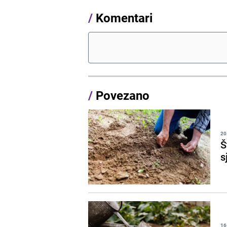
/
Komentari
/
Povezano
20
Š
s
16