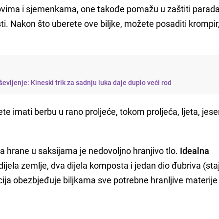
ovima i sjemenkama, one takođe pomažu u zaštiti paradaj
sti. Nakon što uberete ove biljke, možete posaditi krompir
uševljenje: Kineski trik za sadnju luka daje duplo veći rod
te imati berbu u rano proljeće, tokom proljeća, ljeta, jese
 hrane u saksijama je nedovoljno hranjivo tlo.
Idealna
 dijela zemlje, dva dijela komposta i jedan dio đubriva (staj
cija obezbjeđuje biljkama sve potrebne hranljive materij