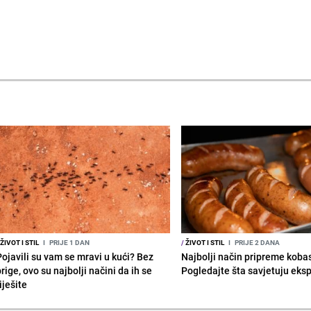
ŽIVOT I STIL
I
PRIJE 1 DAN
/
ŽIVOT I STIL
I
PRIJE 2 DANA
Pojavili su vam se mravi u kući? Bez
Najbolji način pripreme koba
rige, ovo su najbolji načini da ih se
Pogledajte šta savjetuju eksp
iješite