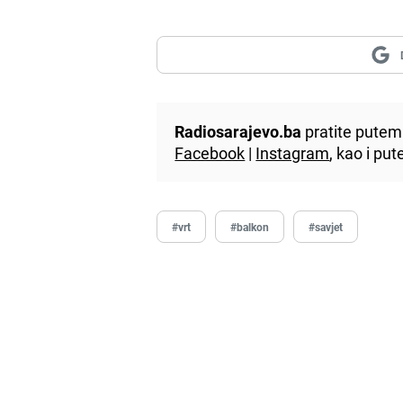
Radiosarajevo.ba
pratite putem 
Facebook
|
Instagram
, kao i p
#vrt
#balkon
#savjet