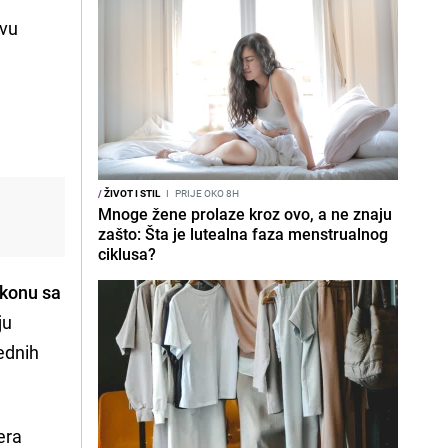
ovu
/
ŽIVOT I STIL
I
PRIJE OKO 8H
Mnoge žene prolaze kroz ovo, a ne znaju
zašto: Šta je lutealna faza menstrualnog
ciklusa?
konu sa
ju
jednih
era