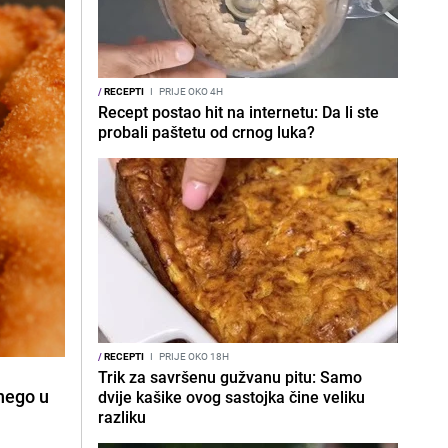
/
RECEPTI
I
PRIJE OKO 4H
Recept postao hit na internetu: Da li ste
probali paštetu od crnog luka?
/
RECEPTI
I
PRIJE OKO 18H
Trik za savršenu gužvanu pitu: Samo
nego u
dvije kašike ovog sastojka čine veliku
razliku