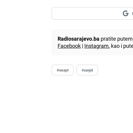
Radiosarajevo.ba
pratite putem 
Facebook
|
Instagram
, kao i p
#recept
#savjet