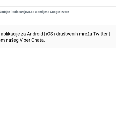
Dodajte Radiosarajevo.ba u omiljene Google izvore
aplikacije za
Android
|
iOS
i društvenih mreža
Twitter
|
utem našeg
Viber
Chata.