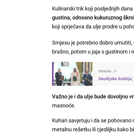
Kulinarski trik koji posljednjih dan
gustina, odnosno kukuruznog škr
koji sprječava da ulje prodre u po
Smjesu je potrebno dobro umutiti, o
brašno, potom u jaja s gustinom i n
TRENDING
Saudijska Arabija,
Važno je i da ulje bude dovoljno vr
masnoće.
Kuhari savjetuju i da se pohovano 
metalnu rešetku ili cjediljku kako b