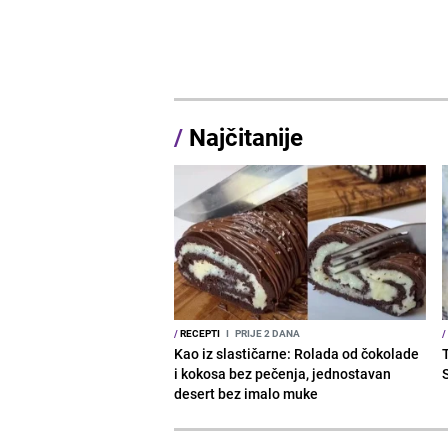
/
Najčitanije
/
RECEPTI
I
PRIJE 2 DANA
/
Kao iz slastičarne: Rolada od čokolade
i kokosa bez pečenja, jednostavan
desert bez imalo muke