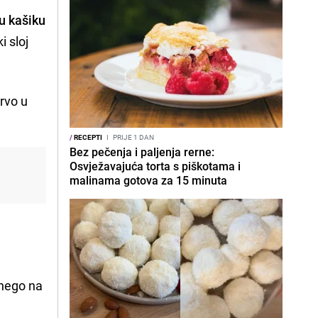
u kašiku
i sloj
prvo u
/
RECEPTI
I
PRIJE 1 DAN
Bez pečenja i paljenja rerne:
Osvježavajuća torta s piškotama i
malinama gotova za 15 minuta
 nego na