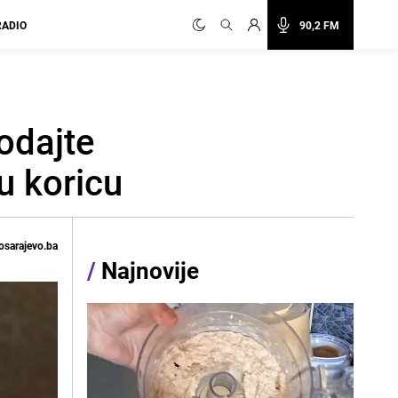
RADIO
90,2 FM
odajte
u koricu
osarajevo.ba
/
Najnovije