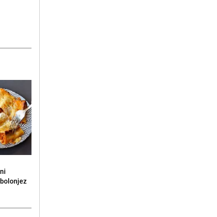
ni
 bolonjez