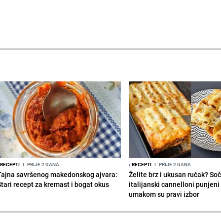
RECEPTI
I
PRIJE 2 DANA
/
RECEPTI
I
PRIJE 2 DANA
Tajna savršenog makedonskog ajvara:
Želite brz i ukusan ručak? Soč
Stari recept za kremast i bogat okus
italijanski cannelloni punjeni
umakom su pravi izbor