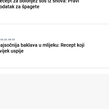
ecept za bolonjez sos iz snova: Pravi
odatak za špagete
.05.26. 08:35
ajsočnija baklava u mlijeku: Recept koji
vijek uspije