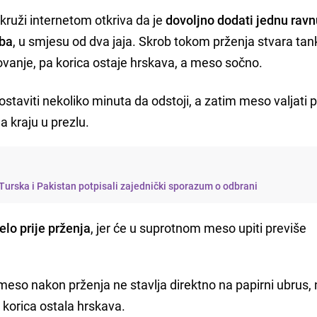
a kruži internetom otkriva da je
dovoljno dodati jednu ravn
oba
, u smjesu od dva jaja. Skrob tokom prženja stvara tank
hovanje, pa korica ostaje hrskava, a meso sočno.
staviti nekoliko minuta da odstoji, a zatim meso valjati 
a kraju u prezlu.
 Turska i Pakistan potpisali zajednički sporazum o odbrani
elo prije prženja
, jer će u suprotnom meso upiti previše
meso nakon prženja ne stavlja direktno na papirni ubrus,
i korica ostala hrskava.