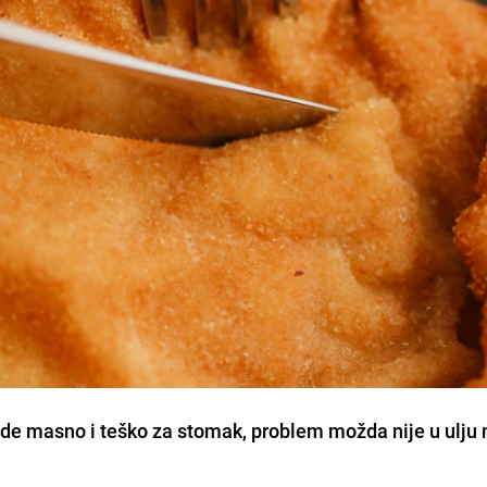
e masno i teško za stomak, problem možda nije u ulju 