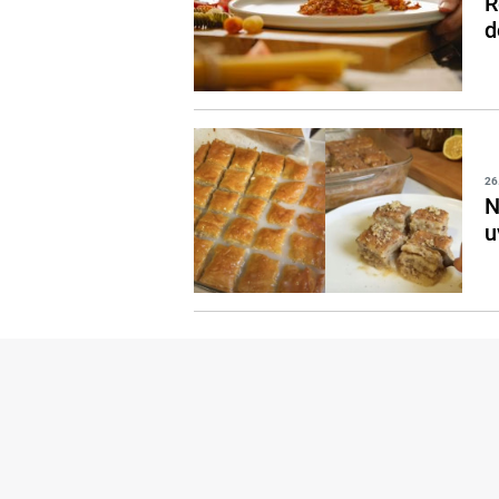
R
d
26
N
u