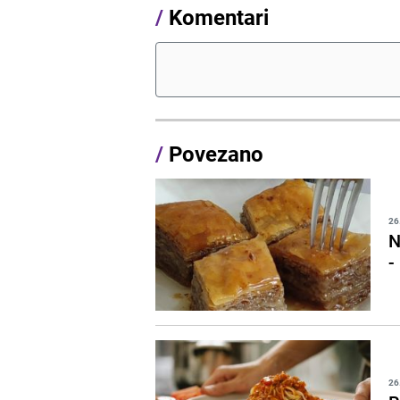
/
Komentari
/
Povezano
26
N
-
26