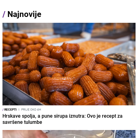
/
Najnovije
/
RECEPTI
I
PRIJE OKO 4H
Hrskave spolja, a pune sirupa iznutra: Ovo je recept za
savršene tulumbe