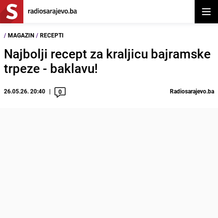
Otvor
/
MAGAZIN
/
RECEPTI
Najbolji recept za kraljicu bajramske
trpeze - baklavu!
26.05.26. 20:40
Radiosarajevo.ba
0