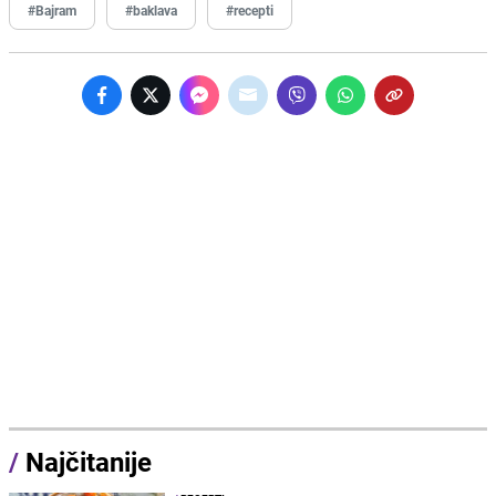
#Bajram
#baklava
#recepti
/
Najčitanije