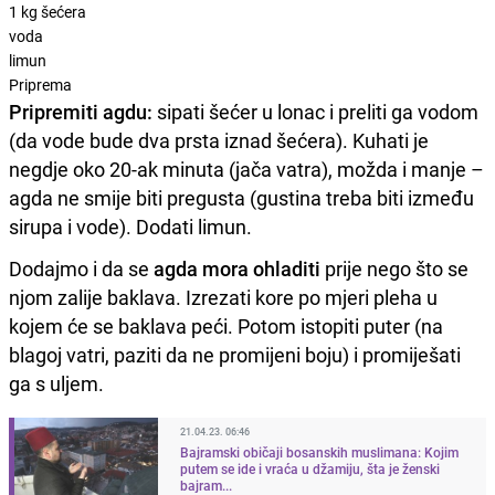
1 kg
šećera
voda
limun
Priprema
Pripremiti agdu:
sipati šećer u lonac i preliti ga vodom
(da vode bude dva prsta iznad šećera). Kuhati je
negdje oko 20-ak minuta (jača vatra), možda i manje –
agda ne smije biti pregusta (gustina treba biti između
sirupa i vode). Dodati limun.
Dodajmo i da se
agda mora ohladiti
prije nego što se
njom zalije baklava. Izrezati kore po mjeri pleha u
kojem će se baklava peći. Potom istopiti puter (na
blagoj vatri, paziti da ne promijeni boju) i promiješati
ga s uljem.
21.04.23. 06:46
Bajramski običaji bosanskih muslimana: Kojim
putem se ide i vraća u džamiju, šta je ženski
bajram...