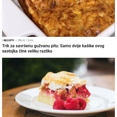
/
RECEPTI
I
PRIJE 1 DAN
Trik za savršenu gužvanu pitu: Samo dvije kašike ovog
sastojka čine veliku razliku