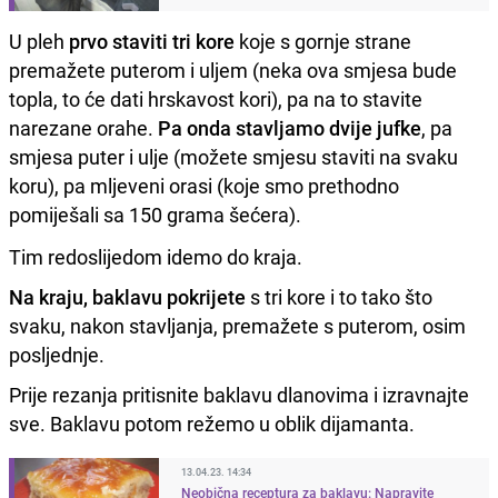
U pleh
prvo staviti tri kore
koje s gornje strane
premažete puterom i uljem (neka ova smjesa bude
topla, to će dati hrskavost kori), pa na to stavite
narezane orahe.
Pa onda stavljamo dvije jufke
, pa
smjesa puter i ulje (možete smjesu staviti na svaku
koru), pa mljeveni orasi (koje smo prethodno
pomiješali sa 150 grama šećera).
Tim redoslijedom idemo do kraja.
Na kraju, baklavu pokrijete
s tri kore i to tako što
svaku, nakon stavljanja, premažete s puterom, osim
posljednje.
Prije rezanja pritisnite baklavu dlanovima i izravnajte
sve. Baklavu potom režemo u oblik dijamanta.
13.04.23. 14:34
Neobična receptura za baklavu: Napravite