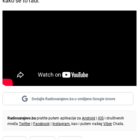
kako se to radi:
Dodajte Radiosarajevo.ba u omiljene Google izvore
Radiosarajevo.ba
pratite putem aplikacije za
Android
|
iOS
i društvenih
mreža
Twitter
|
Facebook
|
Instagram
, kao i putem našeg
Viber
Chata.