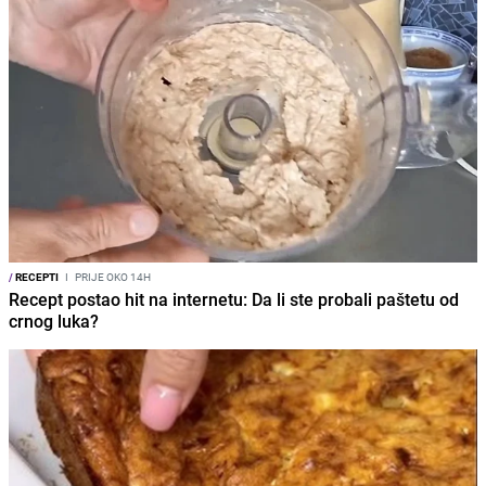
/
RECEPTI
I
PRIJE OKO 14H
Recept postao hit na internetu: Da li ste probali paštetu od
crnog luka?