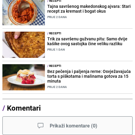
/
RECEPTI
Tajna savršenog makedonskog ajvara: Stari
recept za kremast i bogat okus
PRIJE 2 DANA
/
RECEPTI
Trik za savršenu gužvanu pitu: Samo dvije
kašike ovog sastojka čine veliku razliku
PRIJE 1 DAN
/
RECEPTI
Bez pečenja i paljenja rerne: Osvježavajuća
torta s piškotama i malinama gotova za 15
minuta
PRIJE 2 DANA
/
Komentari
Prikaži komentare
(
0
)