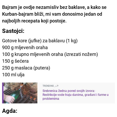
Bajram je ovdje nezamisliv bez baklave, a kako se
Kurban-bajram bliži, mi vam donosimo jedan od
najboljih recepata koji postoje.
Sastojci:
Gotove kore (jufke) za baklavu (1 kg)
900 g mljevenih oraha
100 g krupno mljevenih oraha (izrezati nožem)
150 g šećera
250 g maslaca (putera)
100 ml ulja
TRENDING
Srebrenica žedna pored svojih izvora:
Restrikcije vode traju danima, građani i farme u
problemima
Agda: