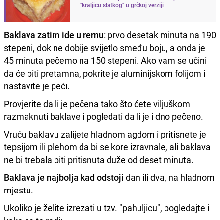
"kraljicu slatkog" u grčkoj verziji
Baklava zatim ide u rernu
: prvo desetak minuta na 190
stepeni, dok ne dobije svijetlo smeđu boju, a onda je
45 minuta pečemo na 150 stepeni. Ako vam se učini
da će biti pretamna, pokrite je aluminijskom folijom i
nastavite je peći.
Provjerite da li je pečena tako što ćete viljuškom
razmaknuti baklave i pogledati da li je i dno pečeno.
Vruću baklavu zalijete hladnom agdom i pritisnete je
tepsijom ili plehom da bi se kore izravnale, ali baklava
ne bi trebala biti pritisnuta duže od deset minuta.
Baklava je najbolja kad odstoji
dan ili dva, na hladnom
mjestu.
Ukoliko je želite izrezati u tzv. "pahuljicu", pogledajte i