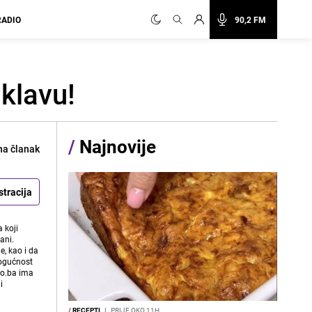
RADIO
90,2 FM
aklavu!
/
Najnovije
na članak
stracija
 koji
ani.
e, kao i da
mogućnost
vo.ba ima
i
/
RECEPTI
I
PRIJE OKO 11H