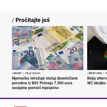
/
Pročitajte još
/
SVIJET
I
PRIJE OKO 8H
/
ŽIVOT I STIL
I
P
Njemačka istražuje slučaj desetočlane
Bolja altern
porodice iz BiH: Primaju 7.300 eura
WC školjku
socijalne pomoći mjesečno