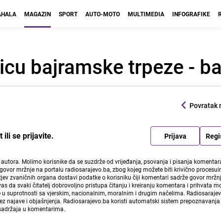
HALA
MAGAZIN
SPORT
AUTO-MOTO
MULTIMEDIA
INFOGRAFIKE
ljicu bajramske trpeze - b
Povratak 
li se prijavite.
Prijava
Regi
i autora. Molimo korisnike da se suzdrže od vrijeđanja, psovanja i pisanja komentara
govor mržnje na portalu radiosarajevo.ba, zbog kojeg možete biti krivično procesuir
ev zvaničnih organa dostavi podatke o korisniku čiji komentari sadrže govor mržnj
vas da svaki čitatelj dobrovoljno pristupa čitanju i kreiranju komentara i prihvata 
e u suprotnosti sa vjerskim, nacionalnim, moralnim i drugim načelima. Radiosaraje
bez najave i objašnjenja. Radiosarajevo.ba koristi automatski sistem prepoznavanja 
 sadržaja u komentarima.