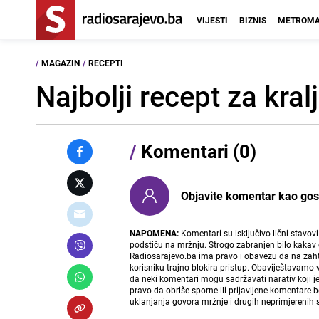
VIJESTI
BIZNIS
METROMA
/
MAGAZIN
/
RECEPTI
Najbolji recept za kra
/
Komentari (0)
Objavite komentar kao gost i
NAPOMENA:
Komentari su isključivo lični stavov
podstiču na mržnju. Strogo zabranjen bilo kakav 
Radiosarajevo.ba ima pravo i obavezu da na zahtj
korisniku trajno blokira pristup. Obaviještavamo 
da neki komentari mogu sadržavati narativ koji j
pravo da obriše sporne ili prijavljene komentare 
uklanjanja govora mržnje i drugih neprimjerenih