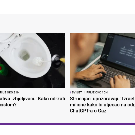
RIJE OKO 21H
/
SVIJET
I
PRIJE OKO 10H
ativa izbjeljivaču: Kako održati
Stručnjaci upozoravaju: Izrael
 čistom?
milione kako bi utjecao na od
ChatGPT-a o Gazi