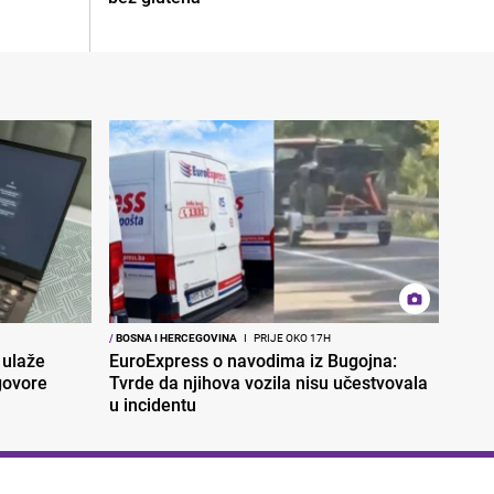
/
BOSNA I HERCEGOVINA
I
PRIJE OKO 17H
 ulaže
EuroExpress o navodima iz Bugojna:
govore
Tvrde da njihova vozila nisu učestvovala
u incidentu