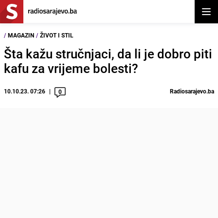
Otvor
/
MAGAZIN
/
ŽIVOT I STIL
Šta kažu stručnjaci, da li je dobro piti
kafu za vrijeme bolesti?
10.10.23. 07:26
Radiosarajevo.ba
0