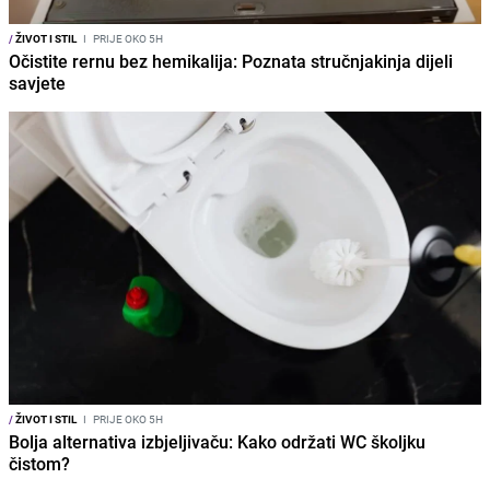
/
ŽIVOT I STIL
I
PRIJE OKO 5H
Očistite rernu bez hemikalija: Poznata stručnjakinja dijeli
savjete
/
ŽIVOT I STIL
I
PRIJE OKO 5H
Bolja alternativa izbjeljivaču: Kako održati WC školjku
čistom?