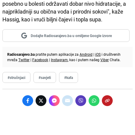
posebno u bolesti održavati dobar nivo hidratacije, a
najprikladniji su obična voda i prirodni sokovi", kaže
Hassig, kao i vrući biljni čajevi i topla supa.
Dodajte Radiosarajevo.ba u omiljene Google izvore
Radiosarajevo.ba
pratite putem aplikacije za
Android
|
iOS
i društvenih
mreža
Twitter
|
Facebook
|
Instagram
, kao i putem našeg
Viber
Chata.
#stručnjaci
#savjeti
#kafa