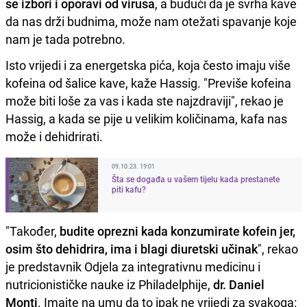
se izbori i oporavi od virusa
, a budući da je svrha kave
da nas drži budnima, može nam otežati spavanje koje
nam je tada potrebno.
Isto vrijedi i za energetska pića, koja često imaju više
kofeina od šalice kave, kaže Hassig. "Previše kofeina
može biti loše za vas i kada ste najzdraviji", rekao je
Hassig, a kada se pije u velikim količinama, kafa nas
može i dehidrirati.
09.10.23. 19:01
Šta se događa u vašem tijelu kada prestanete
piti kafu?
"Također,
budite oprezni kada konzumirate kofein jer,
osim što dehidrira, ima i blagi diuretski učinak
", rekao
je predstavnik Odjela za integrativnu medicinu i
nutricionističke nauke iz Philadelphije,
dr. Daniel
Monti
. Imajte na umu da to ipak ne vrijedi za svakoga: