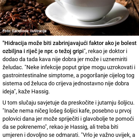
Foto: Facebook: Ilustracija
"Hidracija može biti zabrinjavajući faktor ako je bolest
ozbiljna i riječ je npr. o težoj gripi
", rekao je doktor i
dodao da tada kava nije dobra jer može i uznemiriti
želudac. "Neke infekcije poput gripe mogu uzrokovati i
gastrointestinalne simptome, a pogoršanje cijelog tog
sistema od želuca do crijeva jednostavno nije dobra
ideja", kaže Hassig.
U tom slučaju savjetuje da preskočite i jutarnju šoljicu.
"Inače nema ničeg lošeg šoljici kafe, posebno u prvoj
polovici dana jer može spriječiti i glavobolje te pomoći
da se pokrenemo", rekao je Hassig, ali treba biti
umjeren i dovoljno se odmarati. "Vrlo je važno uvijek, a