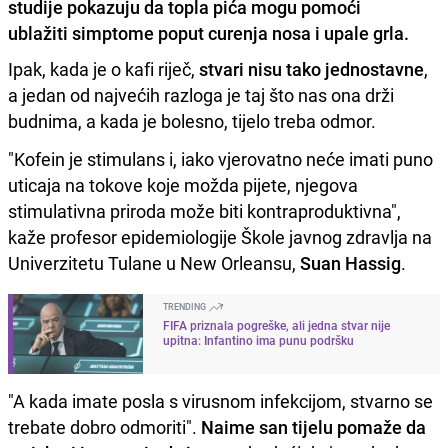
studije pokazuju da topla pića mogu pomoći
ublažiti simptome poput curenja nosa i upale grla.
Ipak, kada je o kafi riječ,
stvari nisu tako jednostavne
,
a jedan od najvećih razloga je taj što nas ona drži
budnima, a kada je bolesno, tijelo treba odmor.
"Kofein je stimulans i, iako vjerovatno neće imati puno
uticaja na tokove koje možda pijete, njegova
stimulativna priroda može biti kontraproduktivna",
kaže profesor epidemiologije Škole javnog zdravlja na
Univerzitetu Tulane u New Orleansu,
Suan Hassig
.
TRENDING
FIFA priznala pogreške, ali jedna stvar nije
upitna: Infantino ima punu podršku
"A kada imate posla s virusnom infekcijom, stvarno se
trebate dobro odmoriti".
Naime san tijelu pomaže da