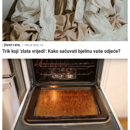
/
ŽIVOT I STIL
I
PRIJE OKO 1H
Trik koji 'zlata vrijedi': Kako sačuvati bjelinu vaše odjeće?