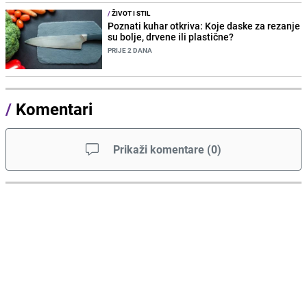
/
ŽIVOT I STIL
Poznati kuhar otkriva: Koje daske za rezanje
su bolje, drvene ili plastične?
PRIJE 2 DANA
/
Komentari
Prikaži komentare
(
0
)