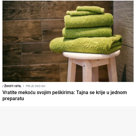
/
ŽIVOT I STIL
I
PRIJE OKO 6H
Vratite mekoću svojim peškirima: Tajna se krije u jednom
preparatu