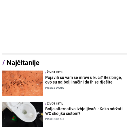
/
Najčitanije
/
ŽIVOT I STIL
Pojavili su vam se mravi u kući? Bez brige,
ovo su najbolji načini da ih se riješite
PRIJE 2 DANA
/
ŽIVOT I STIL
Bolja alternativa izbjeljivaču: Kako održati
WC školjku čistom?
PRIJE OKO 5H