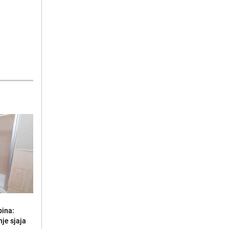
bina:
je sjaja