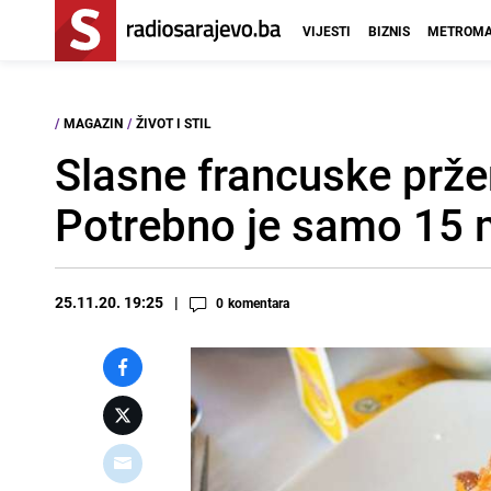
VIJESTI
BIZNIS
METROMA
/
MAGAZIN
/
ŽIVOT I STIL
Slasne francuske pržen
Potrebno je samo 15 
25.11.20. 19:25
0
komentara