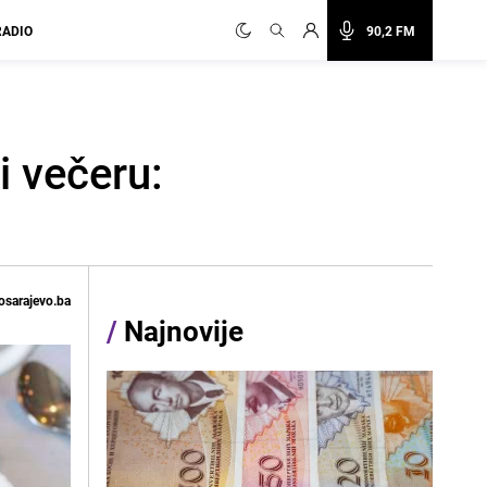
RADIO
90,2 FM
i večeru:
osarajevo.ba
/
Najnovije