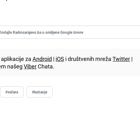
Dodajte Radiosarajevo.ba u omiljene Google izvore
aplikacije za
Android
|
iOS
i društvenih mreža
Twitter
|
utem našeg
Viber
Chata.
#večera
#kuhanje