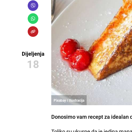
Dijeljenja
18
Pixabay / Ilustracija
Donosimo vam recept za idealan do
Toliko su ukusne da je jedina mana