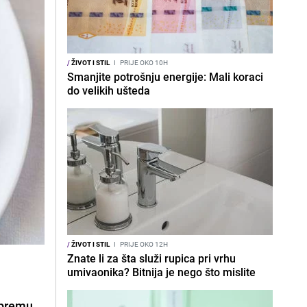
/
ŽIVOT I STIL
I
PRIJE OKO 10H
Smanjite potrošnju energije: Mali koraci
do velikih ušteda
/
ŽIVOT I STIL
I
PRIJE OKO 12H
Znate li za šta služi rupica pri vrhu
umivaonika? Bitnija je nego što mislite
ipremu