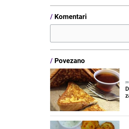
/
Komentari
/
Povezano
20
D
z