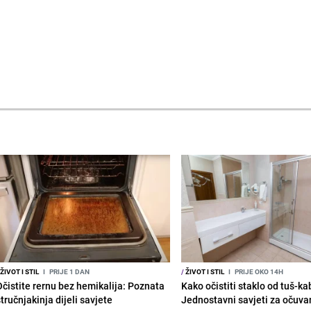
ŽIVOT I STIL
I
PRIJE 1 DAN
/
ŽIVOT I STIL
I
PRIJE OKO 14H
Očistite rernu bez hemikalija: Poznata
Kako očistiti staklo od tuš-ka
tručnjakinja dijeli savjete
Jednostavni savjeti za očuvan