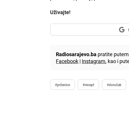
Uživajte!
Radiosarajevo.ba
pratite putem 
Facebook
|
Instagram
, kao i p
#prženice
#recept
#doručak