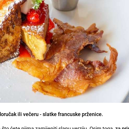
ručak ili večeru -
slatke francuske prženice
.
 što ćete njima zamijeniti slanu verziju. Osim toga,
za pr