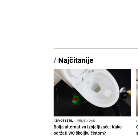
/
Najčitanije
/
ŽIVOT I STIL
I
PRIJE 1 DAN
/
Bolja alternativa izbjeljivaču: Kako
održati WC školjku čistom?
s