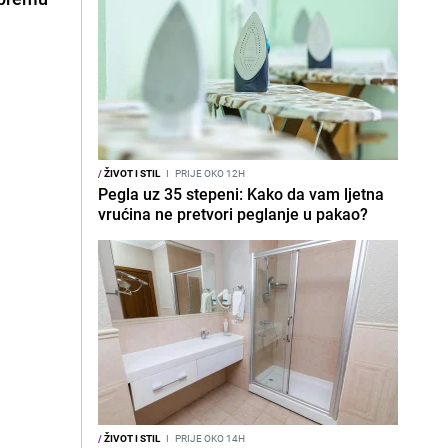
/
ŽIVOT I STIL
I
PRIJE OKO 12H
Pegla uz 35 stepeni: Kako da vam ljetna
vrućina ne pretvori peglanje u pakao?
/
ŽIVOT I STIL
I
PRIJE OKO 14H