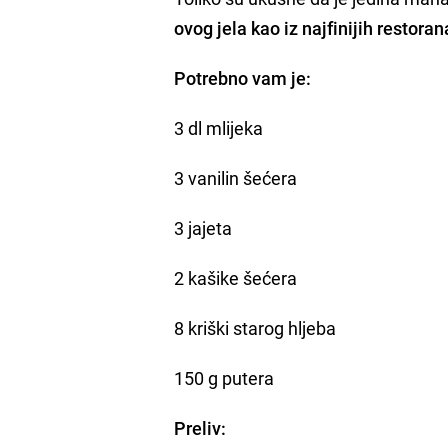
ovog jela kao iz najfinijih restor
Potrebno vam je:
3 dl mlijeka
3 vanilin šećera
3 jajeta
2 kašike šećera
8 kriški starog hljeba
150 g putera
Preliv: