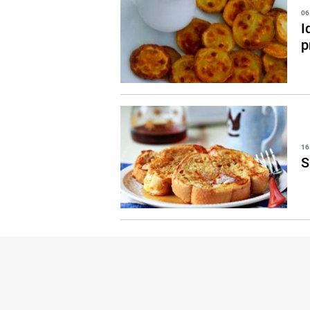
06
I
p
16
S