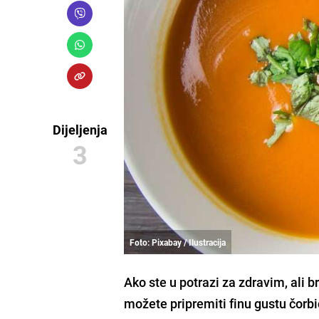
Dijeljenja
3
Foto: Pixabay / Ilustracija
Ako ste u potrazi za
zdravim
, ali
b
možete pripremiti
finu gustu čorb