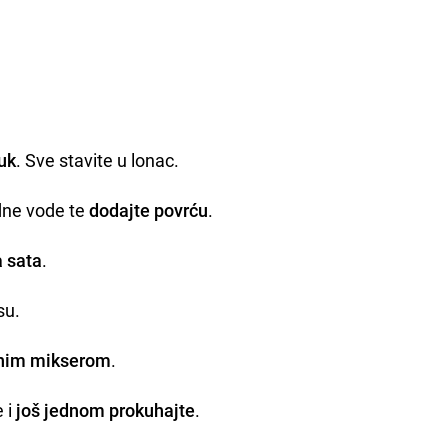
luk
. Sve stavite u lonac.
dne vode te
dodajte povrću
.
a sata
.
su.
pnim mikserom
.
 i
još jednom prokuhajte
.