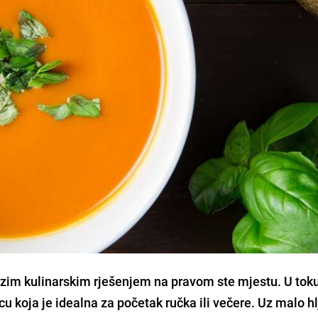
rzim
kulinarskim
rješenjem
na pravom ste mjestu. U tok
icu
koja je idealna za početak ručka ili večere. Uz malo
h