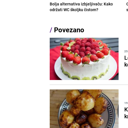
Bolja alternativa izbjeljivaču: Kako
održati WC školjku čistom?
s
/
Povezano
25
L
k
19
K
k