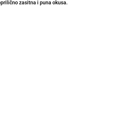
oprilično
zasitna
i
puna okusa
.