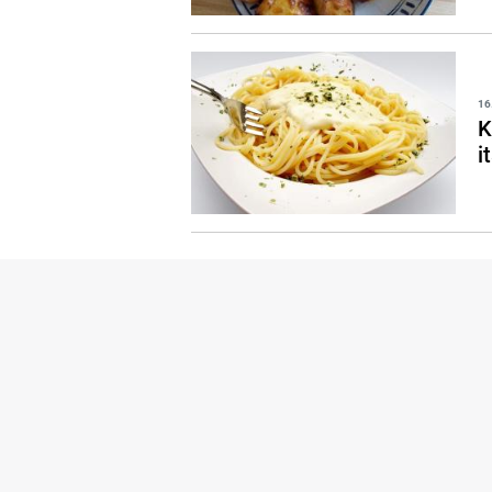
16
K
i