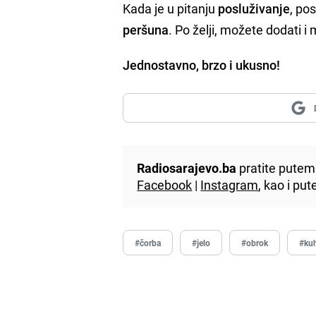
Kada je u pitanju
posluživanje
, po
peršuna
. Po želji, možete dodati i
Jednostavno, brzo i ukusno!
Radiosarajevo.ba
pratite putem 
Facebook
|
Instagram
, kao i p
#čorba
#jelo
#obrok
#ku