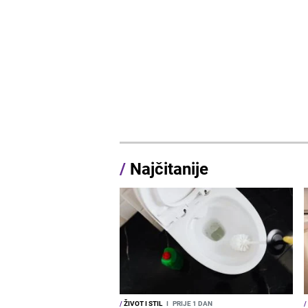
/
Najčitanije
/
ŽIVOT I STIL
I
PRIJE 1 DAN
/