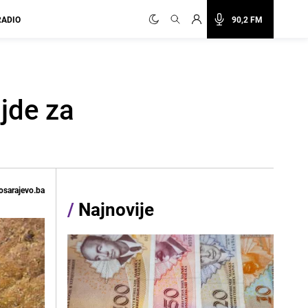
RADIO
90,2 FM
ljde za
osarajevo.ba
/
Najnovije