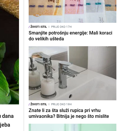
/
ŽIVOT I STIL
I
PRIJE OKO 17H
Smanjite potrošnju energije: Mali koraci
do velikih ušteda
/
ŽIVOT I STIL
I
PRIJE OKO 19H
Znate li za šta služi rupica pri vrhu
u dana
umivaonika? Bitnija je nego što mislite
ljeba