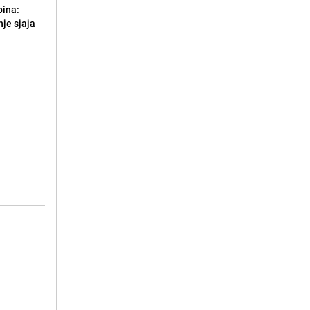
bina:
je sjaja