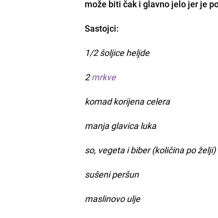
može biti čak i
glavno jelo
jer je p
Sastojci:
1/2
šoljice heljde
2
mrkve
komad korijena celera
manja glavica luka
so, vegeta i biber (količina po želji)
sušeni peršun
maslinovo ulje