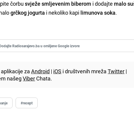
spite čorbu
svježe smljevenim biberom
i dodajte
malo su
 malo
grčkog jogurta
i nekoliko kapi
limunova soka
.
Dodajte Radiosarajevo.ba u omiljene Google izvore
aplikacije za
Android
|
iOS
i društvenih mreža
Twitter
|
utem našeg
Viber
Chata.
hanje
#recept