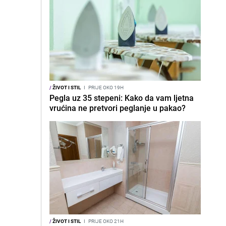
/
ŽIVOT I STIL
I
PRIJE OKO 19H
Pegla uz 35 stepeni: Kako da vam ljetna
vrućina ne pretvori peglanje u pakao?
/
ŽIVOT I STIL
I
PRIJE OKO 21H