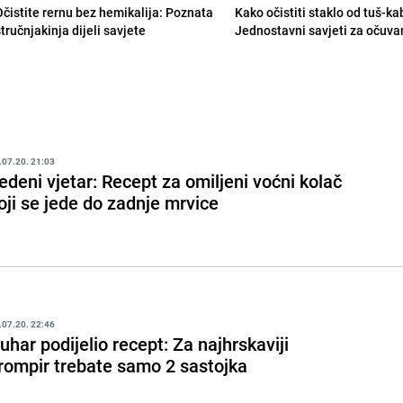
Očistite rernu bez hemikalija: Poznata
Kako očistiti staklo od tuš-ka
tručnjakinja dijeli savjete
Jednostavni savjeti za očuvan
.07.20. 21:03
edeni vjetar: Recept za omiljeni voćni kolač
oji se jede do zadnje mrvice
.07.20. 22:46
uhar podijelio recept: Za najhrskaviji
rompir trebate samo 2 sastojka