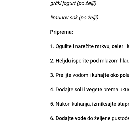
grčki jogurt (po želji)
limunov sok (po želji)
Priprema:
1.
Ogulite i narežite
mrkvu
,
celer
i
2.
Heljdu
isperite pod mlazom hla
3.
Prelijte vodom i
kuhajte oko pol
4.
Dodajte
soli
i
vegete
prema uku
5.
Nakon kuhanja,
izmiksajte šta
6.
Dodajte
vode
do željene gustoće