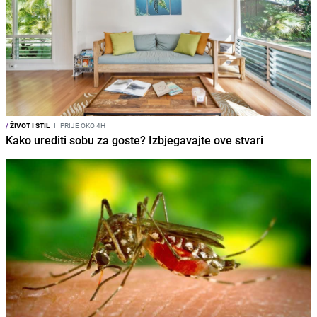
/
ŽIVOT I STIL
I
PRIJE OKO 4H
Kako urediti sobu za goste? Izbjegavajte ove stvari