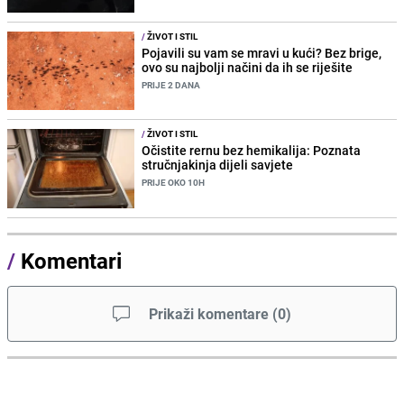
/
ŽIVOT I STIL
Pojavili su vam se mravi u kući? Bez brige,
ovo su najbolji načini da ih se riješite
PRIJE 2 DANA
/
ŽIVOT I STIL
Očistite rernu bez hemikalija: Poznata
stručnjakinja dijeli savjete
PRIJE OKO 10H
/
Komentari
Prikaži komentare
(
0
)