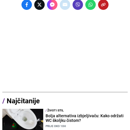
/
Najčitanije
/
ŽIVOT I STIL
Bolja alternativa izbjeljivaču: Kako održati
WC školjku čistom?
PRIJE OKO 10H