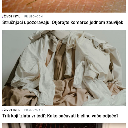
/
ŽIVOT I STIL
I
PRIJE OKO 5H
Stručnjaci upozoravaju: Otjerajte komarce jednom zauvijek
/
ŽIVOT I STIL
I
PRIJE OKO 6H
Trik koji 'zlata vrijedi': Kako sačuvati bjelinu vaše odjeće?