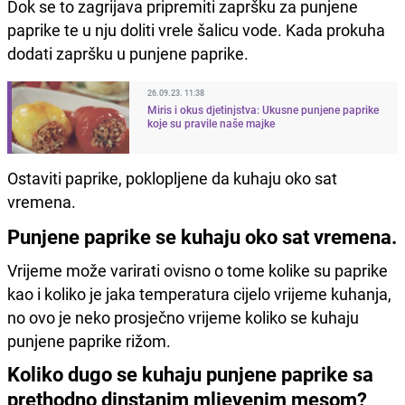
Dok se to zagrijava pripremiti zapršku za punjene
paprike te u nju doliti vrele šalicu vode. Kada prokuha
dodati zapršku u punjene paprike.
26.09.23. 11:38
Miris i okus djetinjstva: Ukusne punjene paprike
koje su pravile naše majke
Ostaviti paprike, poklopljene da kuhaju oko sat
vremena.
Punjene paprike se kuhaju oko sat vremena.
Vrijeme može varirati ovisno o tome kolike su paprike
kao i koliko je jaka temperatura cijelo vrijeme kuhanja,
no ovo je neko prosječno vrijeme koliko se kuhaju
punjene paprike rižom.
Koliko dugo se kuhaju punjene paprike sa
prethodno dinstanim mljevenim mesom?