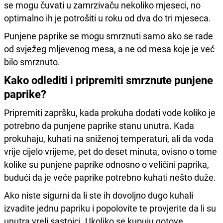
se mogu čuvati u zamrzivaču nekoliko mjeseci, no
optimalno ih je potrošiti u roku od dva do tri mjeseca.
Punjene paprike se mogu smrznuti samo ako se rade
od svježeg mljevenog mesa, a ne od mesa koje je već
bilo smrznuto.
Kako odlediti i pripremiti smrznute punjene
paprike?
Pripremiti zapršku, kada prokuha dodati vode koliko je
potrebno da punjene paprike stanu unutra. Kada
prokuhaju, kuhati na sniženoj temperaturi, ali da voda
vrije cijelo vrijeme, pet do deset minuta, ovisno o tome
kolike su punjene paprike odnosno o veličini paprika,
budući da je veće paprike potrebno kuhati nešto duže.
Ako niste sigurni da li ste ih dovoljno dugo kuhali
izvadite jednu papriku i popolovite te provjerite da li su
unutra vreli sastojci. Ukoliko se kupuju gotove