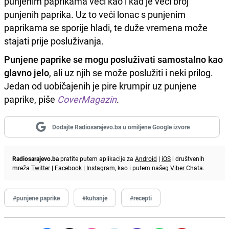
punjenim paprikama veći kao i kad je veći broj
punjenih paprika. Uz to veći lonac s punjenim
paprikama se sporije hladi, te duže vremena može
stajati prije posluživanja.
Punjene paprike se mogu posluživati samostalno kao
glavno jelo
, ali uz njih se može poslužiti i neki prilog.
Jedan od uobičajenih je pire krumpir uz punjene
paprike, piše
CoverMagazin
.
Dodajte Radiosarajevo.ba u omiljene Google izvore
Radiosarajevo.ba
pratite putem aplikacije za
Android
|
iOS
i društvenih
mreža
Twitter
|
Facebook
|
Instagram
, kao i putem našeg
Viber
Chata.
#punjene paprike
#kuhanje
#recepti