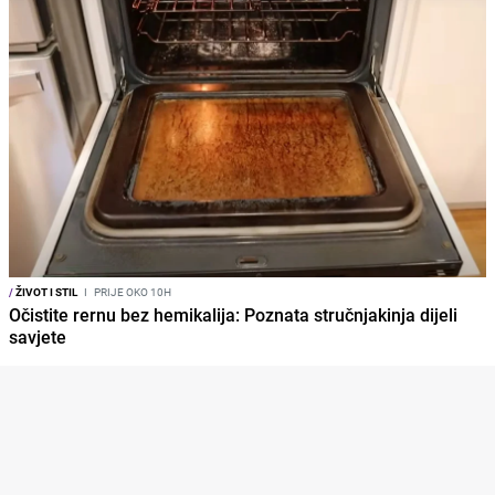
/
ŽIVOT I STIL
I
PRIJE OKO 10H
Očistite rernu bez hemikalija: Poznata stručnjakinja dijeli
savjete