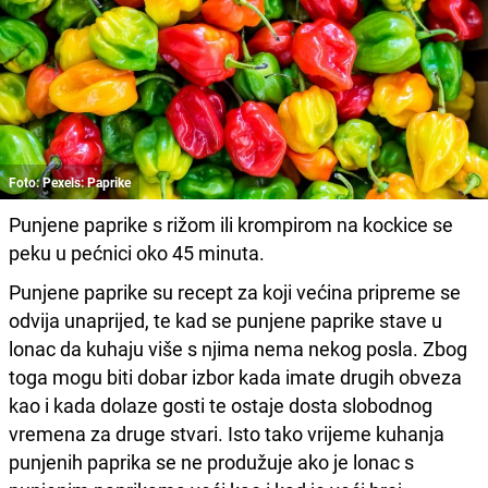
Foto: Pexels: Paprike
Punjene paprike s rižom ili krompirom na kockice se
peku u pećnici oko 45 minuta.
Punjene paprike su recept za koji većina pripreme se
odvija unaprijed, te kad se punjene paprike stave u
lonac da kuhaju više s njima nema nekog posla. Zbog
toga mogu biti dobar izbor kada imate drugih obveza
kao i kada dolaze gosti te ostaje dosta slobodnog
vremena za druge stvari. Isto tako vrijeme kuhanja
punjenih paprika se ne produžuje ako je lonac s