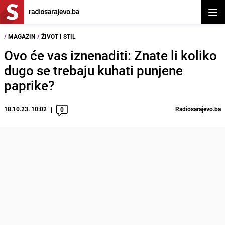
Otvor
/
MAGAZIN
/
ŽIVOT I STIL
Ovo će vas iznenaditi: Znate li koliko
dugo se trebaju kuhati punjene
paprike?
18.10.23. 10:02
Radiosarajevo.ba
0