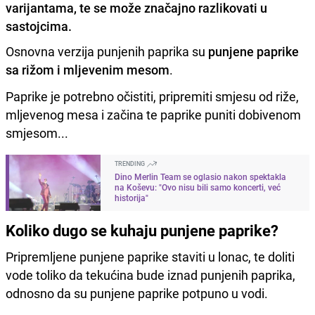
varijantama, te se može značajno razlikovati u
sastojcima.
Osnovna verzija punjenih paprika su
punjene paprike
sa rižom i mljevenim mesom
.
Paprike je potrebno očistiti, pripremiti smjesu od riže,
mljevenog mesa i začina te paprike puniti dobivenom
smjesom...
TRENDING
Dino Merlin Team se oglasio nakon spektakla
na Koševu: "Ovo nisu bili samo koncerti, već
historija"
Koliko dugo se kuhaju punjene paprike?
Pripremljene punjene paprike staviti u lonac, te doliti
vode toliko da tekućina bude iznad punjenih paprika,
odnosno da su punjene paprike potpuno u vodi.