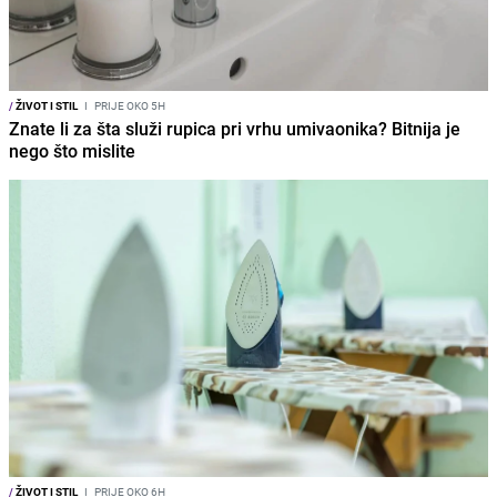
/
ŽIVOT I STIL
I
PRIJE OKO 5H
Znate li za šta služi rupica pri vrhu umivaonika? Bitnija je
nego što mislite
/
ŽIVOT I STIL
I
PRIJE OKO 6H