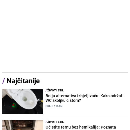
/
Najčitanije
/
ŽIVOT I STIL
Bolja alternativa izbjeljivaču: Kako održati
WC školjku čistom?
PRIJE 1 DAN
/
ŽIVOT I STIL
Očistite rernu bez hemikalija: Poznata