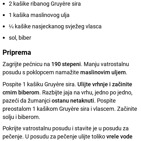
2 kašike ribanog Gruyère sira
1 kašika maslinovog ulja
¼ kašike nasjeckanog svježeg vlasca
sol, biber
Priprema
Zagrijte pećnicu na
190 stepeni
. Manju vatrostalnu
posudu s poklopcem namažite
maslinovim uljem
.
Pospite 1 kašiku Gruyère sira.
Ulijte vrhnje i začinite
crnim biberom
. Razbijte jaja na vrhu, jedno po jedno,
pazeći da žumanjci
ostanu netaknuti
. Pospite
preostalom 1 kašikom Gruyère sira i vlascem. Začinite
solju i biberom.
Pokrijte vatrostalnu posudu i stavite je u posudu za
pečenje. U posudu za pečenje ulijte toliko
vrele vode