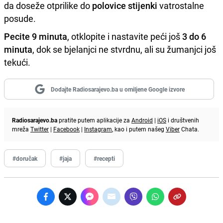
da doseže otprilike do
polovice stijenki
vatrostalne
posude.
Pecite 9 minuta
, otklopite i nastavite peći još
3 do 6
minuta
, dok se bjelanjci ne stvrdnu, ali su žumanjci još
tekući.
Dodajte Radiosarajevo.ba u omiljene Google izvore
Radiosarajevo.ba
pratite putem aplikacije za
Android
|
iOS
i društvenih
mreža
Twitter
|
Facebook
|
Instagram
, kao i putem našeg
Viber
Chata.
#doručak
#jaja
#recepti