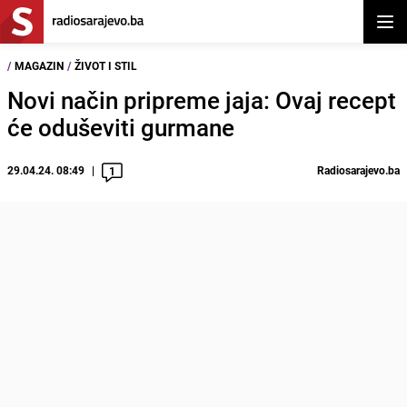
Otvor
/
MAGAZIN
/
ŽIVOT I STIL
Novi način pripreme jaja: Ovaj recept
će oduševiti gurmane
29.04.24. 08:49
Radiosarajevo.ba
1