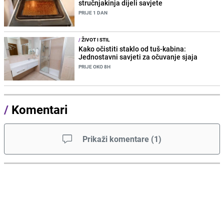
stručnjakinja dijeli savjete
PRIJE 1 DAN
/
ŽIVOT I STIL
Kako očistiti staklo od tuš-kabina:
Jednostavni savjeti za očuvanje sjaja
PRIJE OKO 8H
/
Komentari
Prikaži komentare
(
1
)