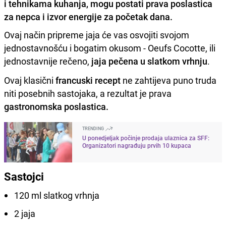
i tehnikama kuhanja, mogu postati prava poslastica
za nepca i izvor energije za početak dana.
Ovaj način pripreme jaja će vas osvojiti svojom
jednostavnošću i bogatim okusom - Oeufs Cocotte, ili
jednostavnije rečeno,
jaja pečena u slatkom vrhnju
.
Ovaj klasični
francuski recept
ne zahtijeva puno truda
niti posebnih sastojaka, a rezultat je prava
gastronomska poslastica.
TRENDING
U ponedjeljak počinje prodaja ulaznica za SFF:
Organizatori nagrađuju prvih 10 kupaca
Sastojci
120 ml slatkog vrhnja
2 jaja