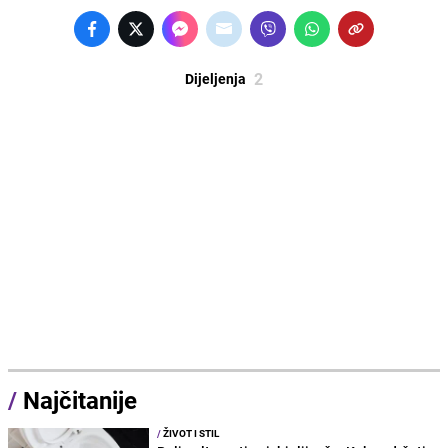
2
Dijeljenja
/
Najčitanije
/
ŽIVOT I STIL