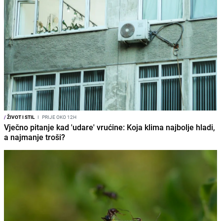
/
ŽIVOT I STIL
I
PRIJE OKO 12H
Vječno pitanje kad 'udare' vrućine: Koja klima najbolje hladi,
a najmanje troši?