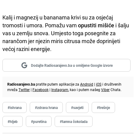
Kalij i magnezij u bananama krivi su za osjećaj
tromosti i umora. Pomažu vam
opustiti
mišiće
i šalju
vas u zemlju snova. Umjesto toga posegnite za
narančom jer njezin miris citrusa može doprinijeti
većoj razini energije.
Dodajte Radiosarajevo.ba u omiljene Google izvore
Radiosarajevo.ba
pratite putem aplikacije za
Android
|
iOS
i društvenih
mreža
Twitter
|
Facebook
|
Instagram
, kao i putem našeg
Viber
Chata.
#ishrana
#zdrava hrana
#savjeti
#trešnje
#hljeb
#puretina
#tamna čokolada