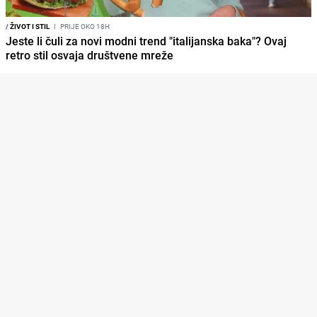
/
ŽIVOT I STIL
I
PRIJE OKO 18H
Jeste li čuli za novi modni trend "italijanska baka"? Ovaj
retro stil osvaja društvene mreže