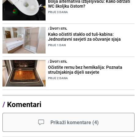
Bolja alternativa izbjeljivaču: Kako održati
WC školjku čistom?
PRIJE 3 DANA
/
ŽIVOT I STIL
Kako očistiti staklo od tuš-kabina:
Jednostavni savjeti za očuvanje sjaja
PRIJE 1 DAN
/
ŽIVOT I STIL
Očistite rernu bez hemikalija: Poznata
stručnjakinja dijeli savjete
PRIJE 2 DANA
/
Komentari
Prikaži komentare
(
4
)