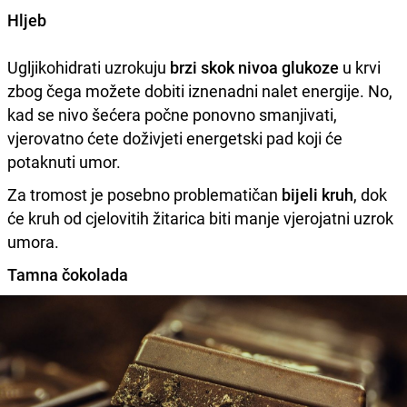
Hljeb
Ugljikohidrati uzrokuju
brzi
skok
nivoa
glukoze
u krvi
zbog čega možete dobiti iznenadni nalet energije. No,
kad se nivo šećera počne ponovno smanjivati,
vjerovatno ćete doživjeti energetski pad koji će
potaknuti umor.
Za tromost je posebno problematičan
bijeli
kruh
, dok
će kruh od cjelovitih žitarica biti manje vjerojatni uzrok
umora.
Tamna čokolada