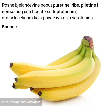
Posne bjelančevine poput
puretine
,
ribe
,
piletine
i
nemasnog
sira
bogate su
triptofanom
,
aminokiselinom koja povećava nivo serotonina.
Banane
Foto: Pixabay.com: Ilustracija