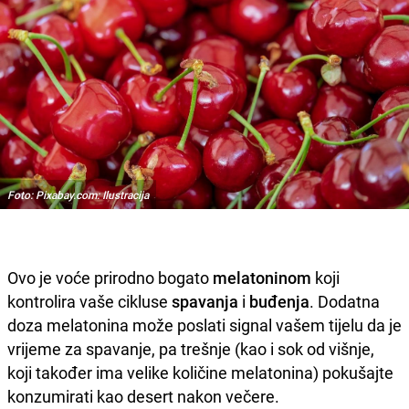
Foto: Pixabay.com: Ilustracija
Ovo je voće prirodno bogato
melatoninom
koji
kontrolira vaše cikluse
spavanja
i
buđenja
. Dodatna
doza melatonina može poslati signal vašem tijelu da je
vrijeme za spavanje, pa trešnje (kao i sok od višnje,
koji također ima velike količine melatonina) pokušajte
konzumirati kao desert nakon večere.