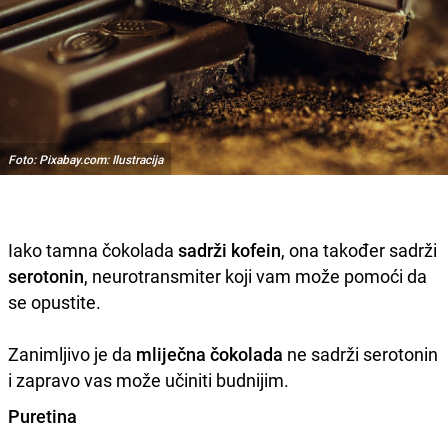
Foto: Pixabay.com: Ilustracija
Iako tamna čokolada
sadrži
kofein
, ona također sadrži
serotonin
, neurotransmiter koji vam može pomoći da
se opustite.
Zanimljivo je da
mliječna
čokolada
ne sadrži serotonin
i zapravo vas može učiniti budnijim.
Puretina