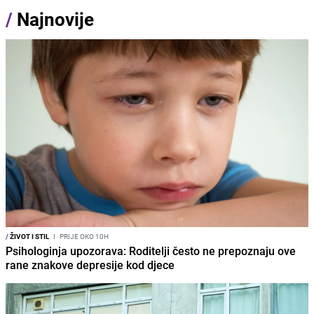
/
Najnovije
/
ŽIVOT I STIL
I
PRIJE OKO 10H
Psihologinja upozorava: Roditelji često ne prepoznaju ove
rane znakove depresije kod djece