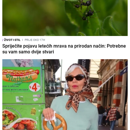
/
ŽIVOT I STIL
I
PRIJE OKO 17H
Spriječite pojavu letećih mrava na prirodan način: Potrebne
su vam samo dvije stvari