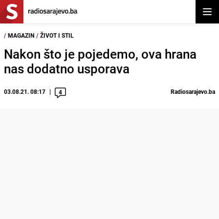
Otvor
/
MAGAZIN
/
ŽIVOT I STIL
Nakon što je pojedemo, ova hrana
nas dodatno usporava
03.08.21. 08:17
Radiosarajevo.ba
4