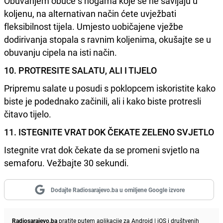
Obuvanjem obuće s nogama koje se ne savijaju u
koljenu, na alternativan način ćete uvježbati
fleksibilnost tijela. Umjesto uobičajene vježbe
dodirivanja stopala s ravnim koljenima, okušajte se u
obuvanju cipela na isti način.
10. PROTRESITE SALATU, ALI I TIJELO
Pripremu salate u posudi s poklopcem iskoristite kako
biste je podednako začinili, ali i kako biste protresli
čitavo tijelo.
11. ISTEGNITE VRAT DOK ČEKATE ZELENO SVJETLO
Istegnite vrat dok čekate da se promeni svjetlo na
semaforu. Vežbajte 30 sekundi.
Dodajte Radiosarajevo.ba u omiljene Google izvore
Radiosarajevo.ba
pratite putem aplikacije za
Android
|
iOS
i društvenih