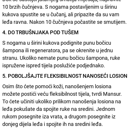
10 brzih čučnjeva. S nogama postavljenim u širinu
kukova spustite se u čučanj, ali pripazite da su vam
leđa ravna. Nakon 10 čučnjeva počastite se smutijem.
4. DO TRBUŠNJAKA POD TUŠEM
S nogama u širini kukova podignite punu bočicu
šampona ili regeneratora, pa se okrenite u jednu
stranu. Ukoliko nemate punu bočicu šampona, ruke
ispružene ispred tijela poslužiće podjednako.
5. POBOLJŠAJTE FLEKSIBILNOST NANOSEĆI LOSION
Osim što ćete pomoći koži, nanošenjem losiona
možete postići veću fleksibilnost tijela, tvrdi Mansur.
To ćete učiniti ukoliko prilikom nanošenja losiona na
leđa pokušate da spojite ruke na sredini. Jednom
rukom posegnite iza vrata, a drugom posegnite iz
donjeg dijela leđa i spojite ih na sredini leđa.