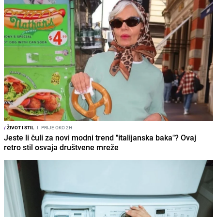
/
ŽIVOT I STIL
I
PRIJE OKO 2H
Jeste li čuli za novi modni trend "italijanska baka"? Ovaj
retro stil osvaja društvene mreže