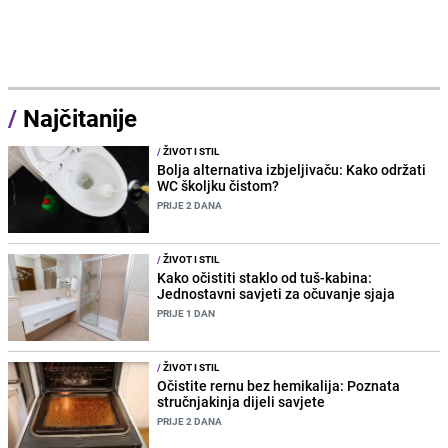
/
Najčitanije
/
ŽIVOT I STIL
Bolja alternativa izbjeljivaču: Kako održati
WC školjku čistom?
PRIJE 2 DANA
/
ŽIVOT I STIL
Kako očistiti staklo od tuš-kabina:
Jednostavni savjeti za očuvanje sjaja
PRIJE 1 DAN
/
ŽIVOT I STIL
Očistite rernu bez hemikalija: Poznata
stručnjakinja dijeli savjete
PRIJE 2 DANA