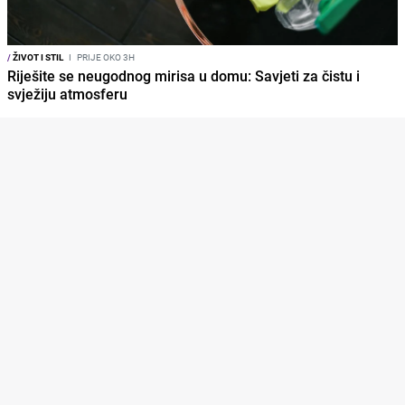
/
ŽIVOT I STIL
I
PRIJE OKO 3H
Riješite se neugodnog mirisa u domu: Savjeti za čistu i
svježiju atmosferu