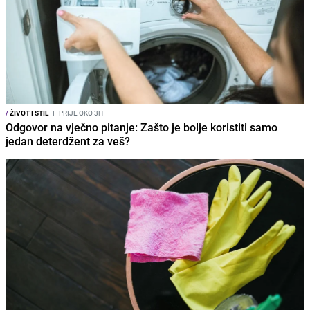
/
ŽIVOT I STIL
I
PRIJE OKO 3H
Odgovor na vječno pitanje: Zašto je bolje koristiti samo
jedan deterdžent za veš?