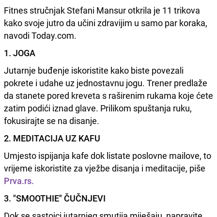
Fitnes stručnjak Stefani Mansur otkrila je 11 trikova
kako svoje jutro da učini zdravijim u samo par koraka,
navodi Today.com.
1. JOGA
Jutarnje buđenje iskoristite kako biste povezali
pokrete i udahe uz jednostavnu jogu. Trener predlaže
da stanete pored kreveta s raširenim rukama koje ćete
zatim podići iznad glave. Prilikom spuštanja ruku,
fokusirajte se na disanje.
2. MEDITACIJA UZ KAFU
Umjesto ispijanja kafe dok listate poslovne mailove, to
vrijeme iskoristite za vježbe disanja i meditacije, piše
Prva.rs.
3. "SMOOTHIE" ČUČNJEVI
Dok se sastojci jutarnjeg smutija miješaju, napravite