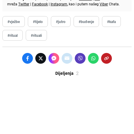
mreža
Twitter
|
Facebook
|
Instagram
, kao i putem našeg
Viber
Chata.
#vježbe
#tijelo
#jutro
#buđenje
#kafa
#ritual
#rituali
2
Dijeljenja