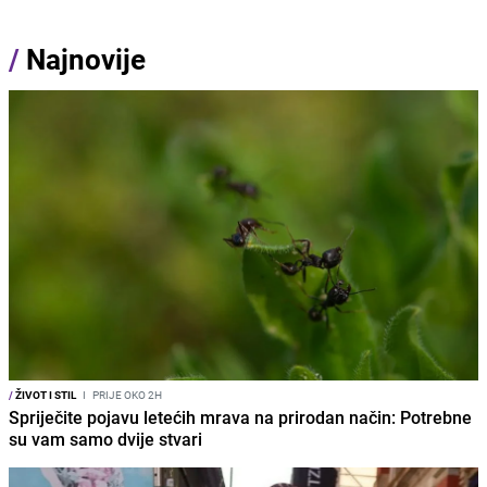
/
Najnovije
/
ŽIVOT I STIL
I
PRIJE OKO 2H
Spriječite pojavu letećih mrava na prirodan način: Potrebne
su vam samo dvije stvari