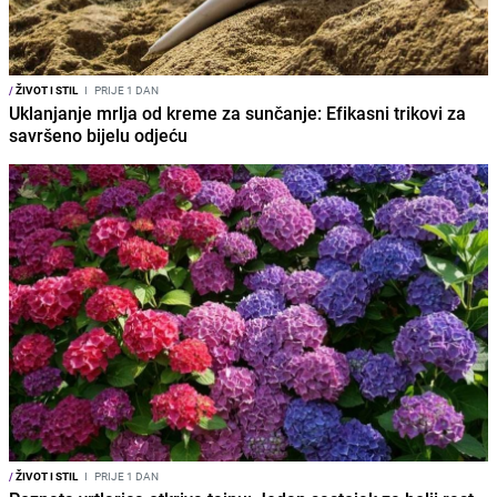
/
ŽIVOT I STIL
I
PRIJE 1 DAN
Uklanjanje mrlja od kreme za sunčanje: Efikasni trikovi za
savršeno bijelu odjeću
/
ŽIVOT I STIL
I
PRIJE 1 DAN