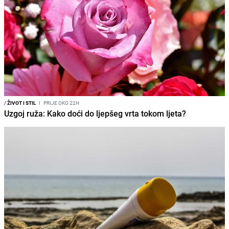
/
ŽIVOT I STIL
I
PRIJE OKO 22H
Uzgoj ruža: Kako doći do ljepšeg vrta tokom ljeta?