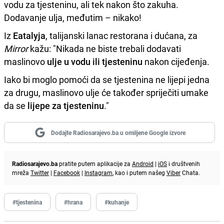
vodu za tjesteninu, ali tek nakon što zakuha.
Dodavanje ulja, međutim – nikako!
Iz
Eatalyja
, talijanski lanac restorana i dućana, za
Mirror
kažu: "Nikada ne biste trebali dodavati
maslinovo
ulje u vodu ili tjesteninu
nakon cijeđenja.
Iako bi moglo pomoći da se tjestenina ne lijepi jedna
za drugu, maslinovo ulje će također spriječiti umake
da se
lijepe za tjesteninu
."
Dodajte Radiosarajevo.ba u omiljene Google izvore
Radiosarajevo.ba
pratite putem aplikacije za
Android
|
iOS
i društvenih
mreža
Twitter
|
Facebook
|
Instagram
, kao i putem našeg
Viber
Chata.
#tjestenina
#hrana
#kuhanje