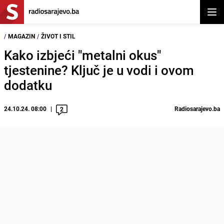
Otvor
/
MAGAZIN
/
ŽIVOT I STIL
Kako izbjeći "metalni okus"
tjestenine? Ključ je u vodi i ovom
dodatku
24.10.24. 08:00
Radiosarajevo.ba
2