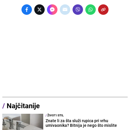
/
Najčitanije
/
ŽIVOT I STIL
Znate li za šta služi rupica pri vrhu
umivaonika? Bitnija je nego što mislite