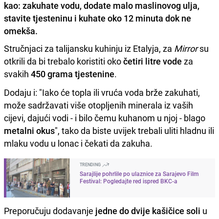
kao: zakuhate vodu, dodate malo maslinovog ulja,
stavite tjesteninu i kuhate oko 12 minuta dok ne
omekša.
Stručnjaci za talijansku kuhinju iz Etalyja, za
Mirror
su
otkrili da bi trebalo koristiti oko
četiri litre vode
za
svakih
450 grama tjestenine
.
Dodaju i: "Iako će topla ili vruća voda brže zakuhati,
može sadržavati više otopljenih minerala iz vaših
cijevi, dajući vodi - i bilo čemu kuhanom u njoj - blago
metalni okus
", tako da biste uvijek trebali uliti hladnu ili
mlaku vodu u lonac i čekati da zakuha.
TRENDING
Sarajlije pohrlile po ulaznice za Sarajevo Film
Festival: Pogledajte red ispred BKC-a
Preporučuju dodavanje
jedne do dvije
kašičice soli
u