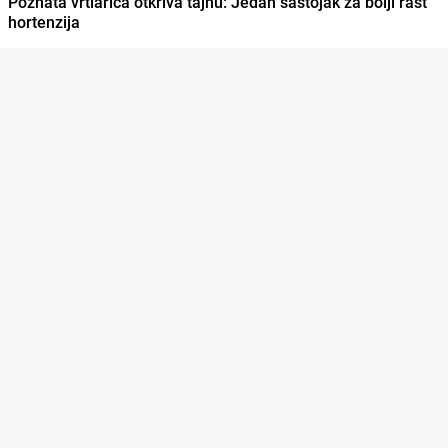
Poznata vrtlarica otkriva tajnu: Jedan sastojak za bolji rast
hortenzija