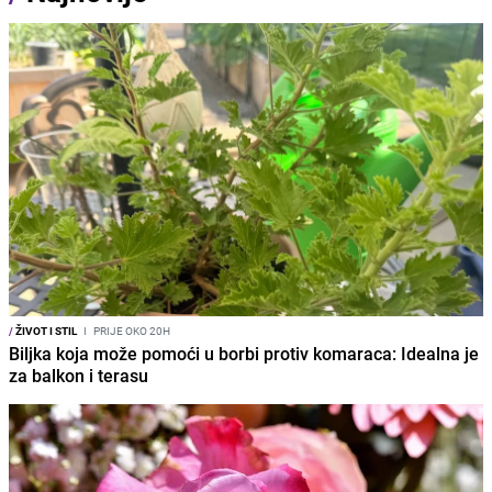
/
ŽIVOT I STIL
I
PRIJE OKO 20H
Biljka koja može pomoći u borbi protiv komaraca: Idealna je
za balkon i terasu