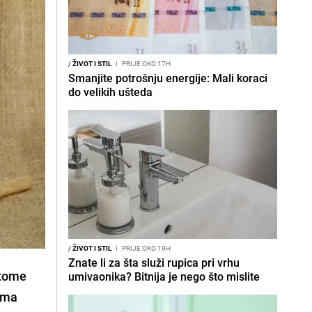
/
ŽIVOT I STIL
I
PRIJE OKO 17H
Smanjite potrošnju energije: Mali koraci
do velikih ušteda
/
ŽIVOT I STIL
I
PRIJE OKO 19H
Znate li za šta služi rupica pri vrhu
 tome
umivaonika? Bitnija je nego što mislite
nema