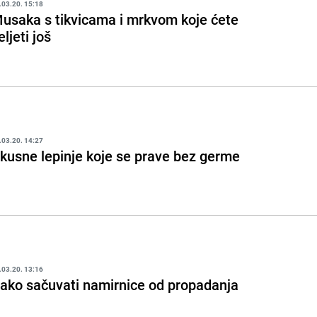
.03.20. 15:18
usaka s tikvicama i mrkvom koje ćete
eljeti još
.03.20. 14:27
kusne lepinje koje se prave bez germe
.03.20. 13:16
ako sačuvati namirnice od propadanja