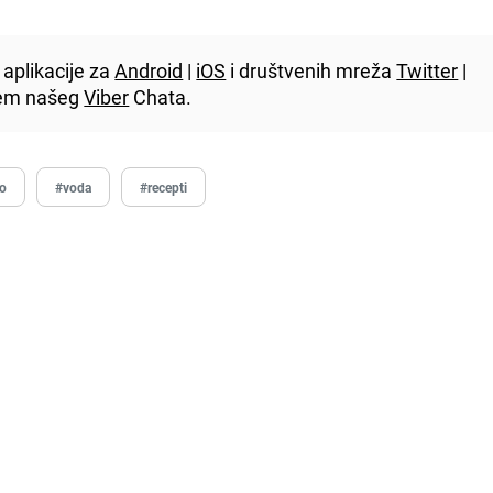
aplikacije za
Android
|
iOS
i društvenih mreža
Twitter
|
utem našeg
Viber
Chata.
no
#voda
#recepti