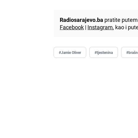
Radiosarajevo.ba
pratite putem 
Facebook
|
Instagram
, kao i p
#Jamie Oliver
#tjestenina
#braš