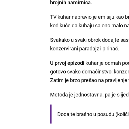
brojnih namirnica.
TV kuhar napravio je emisiju kao b
kod kuće da kuhaju sa ono malo na
Svakako u svaki obrok dodajte sastoj
konzervirani paradajz i pirinač.
U prvoj epizodi
kuhar je odmah poče
gotovo svako domaćinstvo: konzervi
Zatim je brzo prešao na pravljenje 
Metoda je jednostavna, pa je slijedi
Dodajte brašno u posudu (količin