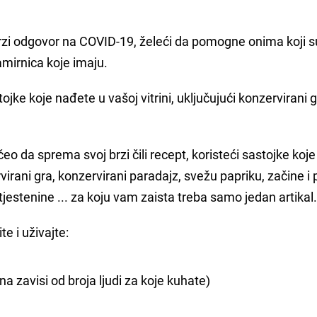
rzi odgovor na COVID-19, želeći da pomogne onima koji su
mirnica koje imaju.
ke koje nađete u vašoj vitrini, uključujući konzervirani g
o da sprema svoj brzi čili recept, koristeći sastojke koj
rani gra, konzervirani paradajz, svežu papriku, začine i p
tjestenine ... za koju vam zaista treba samo jedan artikal
te i uživajte:
a zavisi od broja ljudi za koje kuhate)