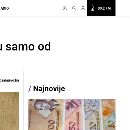
RADIO
90,2 FM
nu samo od
osarajevo.ba
/
Najnovije