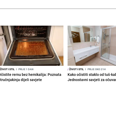
ŽIVOT I STIL
I
PRIJE 1 DAN
/
ŽIVOT I STIL
I
PRIJE OKO 21H
Očistite rernu bez hemikalija: Poznata
Kako očistiti staklo od tuš-ka
tručnjakinja dijeli savjete
Jednostavni savjeti za očuvan