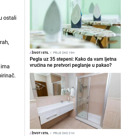
 ostali
rah,
/
ŽIVOT I STIL
I
PRIJE OKO 19H
Pegla uz 35 stepeni: Kako da vam ljetna
vrućina ne pretvori peglanje u pakao?
e ima
irinač.
.
/
ŽIVOT I STIL
I
PRIJE OKO 21H