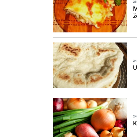
25
M
ž
24
U
24
K