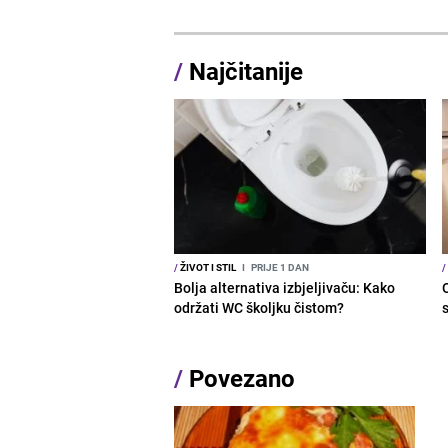
/
Najčitanije
/
ŽIVOT I STIL
I
PRIJE 1 DAN
/
Bolja alternativa izbjeljivaču: Kako
održati WC školjku čistom?
s
/
Povezano