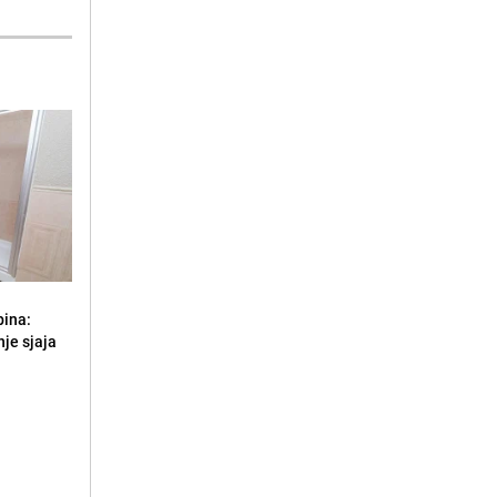
bina:
je sjaja