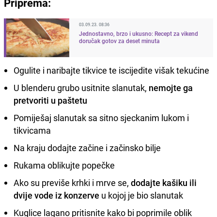
Priprema:
03.09.23. 08:36
Jednostavno, brzo i ukusno: Recept za vikend
doručak gotov za deset minuta
Ogulite i naribajte tikvice te iscijedite višak tekućine
U blenderu grubo usitnite slanutak,
nemojte ga
pretvoriti u paštetu
Pomiješaj slanutak sa sitno sjeckanim lukom i
tikvicama
Na kraju dodajte začine i začinsko bilje
Rukama oblikujte popečke
Ako su previše krhki i mrve se,
dodajte kašiku ili
dvije vode iz konzerve
u kojoj je bio slanutak
Kuglice lagano pritisnite kako bi poprimile oblik