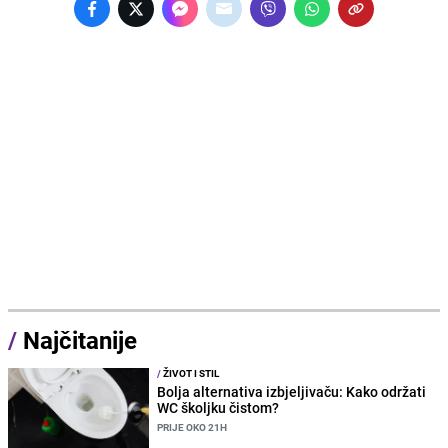
/
Najčitanije
/
ŽIVOT I STIL
Bolja alternativa izbjeljivaču: Kako održati
WC školjku čistom?
PRIJE OKO 21H