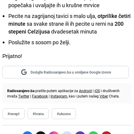
popečaka i uvaljajte ih u krušne mrvice
Pecite na zagrijanoj tavici s malo ulja,
otprilike četiri
minute
sa svake strane ili ih pecite u rerni na
200
stepeni Celzijusa
dvadesetak minuta
Poslužite s sosom po želji.
Prijatno!
Dodajte Radiosarajevo.ba u omiljene Google izvore
Radiosarajevo.ba
pratite putem aplikacije za
Android
|
iOS
i društvenih
mreža
Twitter
|
Facebook
|
Instagram
, kao i putem našeg
Viber
Chata.
#recept
#hrana
#ukusno