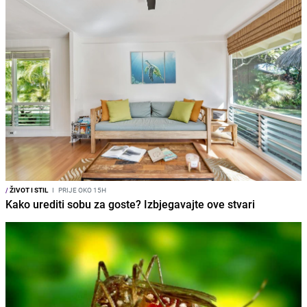
/
ŽIVOT I STIL
I
PRIJE OKO 15H
Kako urediti sobu za goste? Izbjegavajte ove stvari