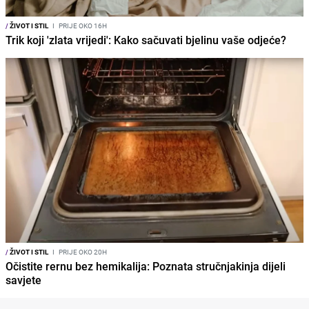
/
ŽIVOT I STIL
I
PRIJE OKO 16H
Trik koji 'zlata vrijedi': Kako sačuvati bjelinu vaše odjeće?
/
ŽIVOT I STIL
I
PRIJE OKO 20H
Očistite rernu bez hemikalija: Poznata stručnjakinja dijeli
savjete