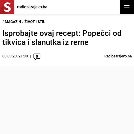
Otvor
/
MAGAZIN
/
ŽIVOT I STIL
Isprobajte ovaj recept: Popečci od
tikvica i slanutka iz rerne
03.09.23. 21:00
Radiosarajevo.ba
0