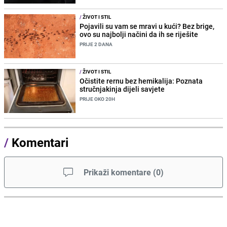
/
ŽIVOT I STIL
Pojavili su vam se mravi u kući? Bez brige,
ovo su najbolji načini da ih se riješite
PRIJE 2 DANA
/
ŽIVOT I STIL
Očistite rernu bez hemikalija: Poznata
stručnjakinja dijeli savjete
PRIJE OKO 20H
/
Komentari
Prikaži komentare
(
0
)