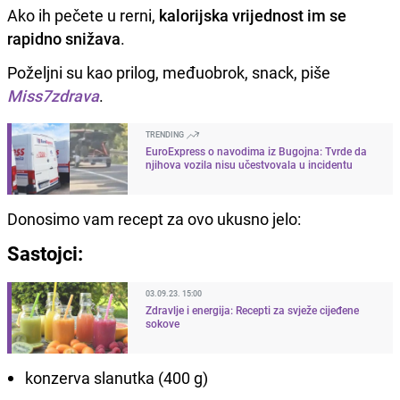
Ako ih pečete u rerni,
kalorijska vrijednost im se
rapidno snižava
.
Poželjni su kao prilog, međuobrok, snack, piše
Miss7zdrava
.
TRENDING
EuroExpress o navodima iz Bugojna: Tvrde da
njihova vozila nisu učestvovala u incidentu
Donosimo vam recept za ovo ukusno jelo:
Sastojci:
03.09.23. 15:00
Zdravlje i energija: Recepti za svježe cijeđene
sokove
konzerva slanutka (400 g)