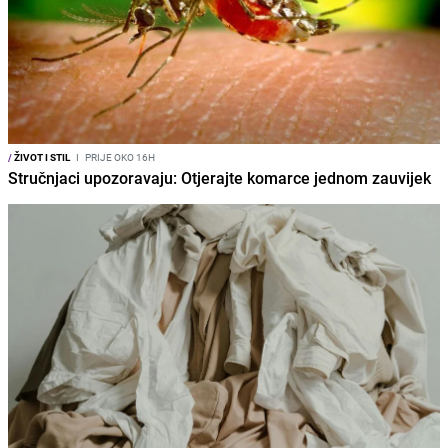
/
ŽIVOT I STIL
I
PRIJE OKO 16H
Stručnjaci upozoravaju: Otjerajte komarce jednom zauvijek