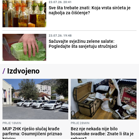
23.07.26. 20:41
Sve šta trebate znati: Koja vrsta sirćeta je
najbolja za čišćenje?
23.07.26. 19:48
Sačuvajte svježinu zelene salate:
Pogledajte šta savjetuju stručnjaci
/
Izdvojeno
PRIJE 18MIN
PRIJE 28MIN
MUP ZHK riješio slučaj krađe
Bez nje nekada nije bilo
parfema: Osumnjičeni priznao
bosanske svadbe: Znate li šta je
krivicu
sehara?