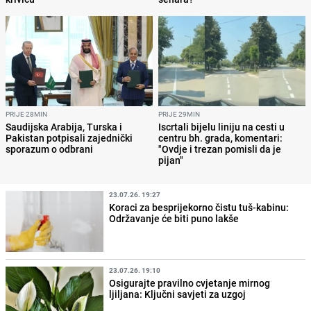
PRIJE 28MIN
PRIJE 29MIN
Saudijska Arabija, Turska i
Iscrtali bijelu liniju na cesti u
Pakistan potpisali zajednički
centru bh. grada, komentari:
sporazum o odbrani
"Ovdje i trezan pomisli da je
pijan"
23.07.26. 19:27
Koraci za besprijekorno čistu tuš-kabinu:
Održavanje će biti puno lakše
23.07.26. 19:10
Osigurajte pravilno cvjetanje mirnog
ljiljana: Ključni savjeti za uzgoj