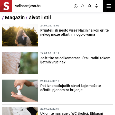
Otvor
/
Magazin
/
Život i stil
24.07.26. 13:02
Prijatelji ili nešto više? Način na koji grlite
nekog može otkriti mnogo o vama
24.07.26. 12:11
Zaštitite se od komaraca: Šta uraditi tokom
ljetnih vrućina?
24.07.26. 09:18
Pet iznenađujućih stvari koje možete
očistiti pjenom za brijanje
23.07.26. 22:57
Uklonite naslage u WC školjci: Efikasni