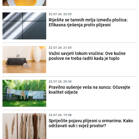
22.07.26. 22:35
Riješite se tamnih mrlja između pločica:
Efikasna rješenja protiv plijesni
22.07.26. 21:05
Važni savjeti tokom vrućina: Ove kućne
poslove ne treba raditi kada je toplo
22.07.26. 20:30
Pravilno sušenje veša na suncu: Očuvajte
kvalitet odjeće
22.07.26. 19:58
Spriječite pojavu plijesni u ormarima: Kako
održavati suh i svjež prostor?