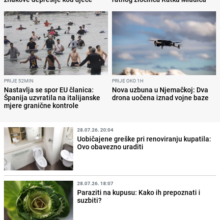
PRIJE 52MIN
PRIJE OKO 1H
Nastavlja se spor EU članica:
Nova uzbuna u Njemačkoj: Dva
Španija uzvratila na italijanske
drona uočena iznad vojne baze
mjere granične kontrole
28.07.26. 20:04
Uobičajene greške pri renoviranju kupatila:
Ovo obavezno uraditi
28.07.26. 18:07
Paraziti na kupusu: Kako ih prepoznati i
suzbiti?