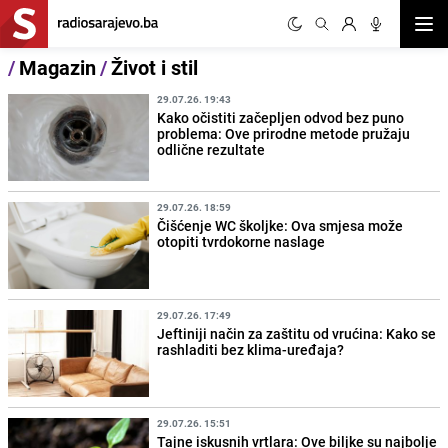
Otvor
/
Magazin
/
Život i stil
29.07.26. 19:43
Kako očistiti začepljen odvod bez puno
problema: Ove prirodne metode pružaju
odlične rezultate
29.07.26. 18:59
Čišćenje WC školjke: Ova smjesa može
otopiti tvrdokorne naslage
29.07.26. 17:49
Jeftiniji način za zaštitu od vrućina: Kako se
rashladiti bez klima-uređaja?
29.07.26. 15:51
Tajne iskusnih vrtlara: Ove biljke su najbolje