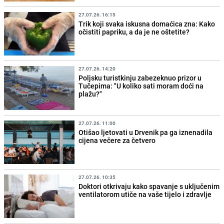
27.07.26. 16:15
Trik koji svaka iskusna domaćica zna: Kako
očistiti papriku, a da je ne oštetite?
27.07.26. 14:20
Poljsku turistkinju zabezeknuo prizor u
Tučepima: "U koliko sati moram doći na
plažu?"
27.07.26. 11:00
Otišao ljetovati u Drvenik pa ga iznenadila
cijena večere za četvero
27.07.26. 10:35
Doktori otkrivaju kako spavanje s uključenim
ventilatorom utiče na vaše tijelo i zdravlje