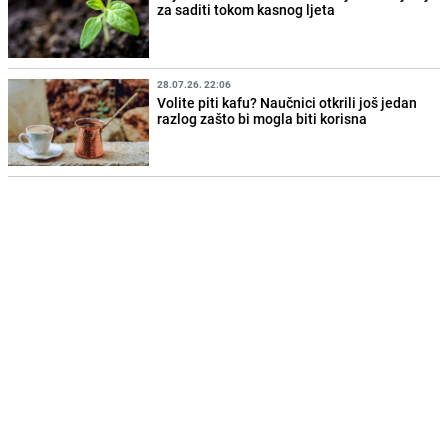
za saditi tokom kasnog ljeta
28.07.26. 22:06
Volite piti kafu? Naučnici otkrili još jedan
razlog zašto bi mogla biti korisna