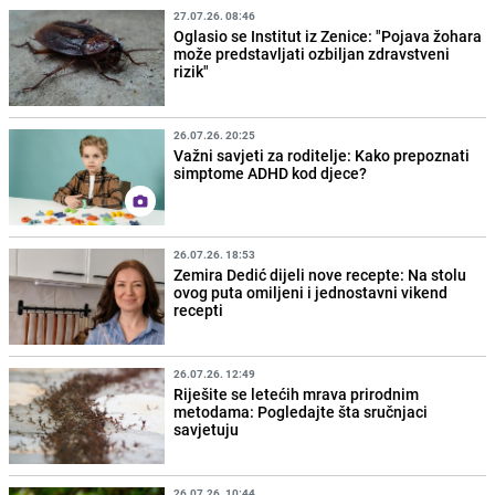
27.07.26. 08:46
Oglasio se Institut iz Zenice: "Pojava žohara
može predstavljati ozbiljan zdravstveni
rizik"
26.07.26. 20:25
Važni savjeti za roditelje: Kako prepoznati
simptome ADHD kod djece?
26.07.26. 18:53
Zemira Dedić dijeli nove recepte: Na stolu
ovog puta omiljeni i jednostavni vikend
recepti
26.07.26. 12:49
Riješite se letećih mrava prirodnim
metodama: Pogledajte šta sručnjaci
savjetuju
26.07.26. 10:44