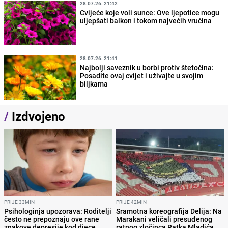
28.07.26. 21:42
Cvijeće koje voli sunce: Ove ljepotice mogu
uljepšati balkon i tokom najvećih vrućina
28.07.26. 21:41
Najbolji saveznik u borbi protiv štetočina:
Posadite ovaj cvijet i uživajte u svojim
biljkama
/
Izdvojeno
PRIJE 33MIN
PRIJE 42MIN
Psihologinja upozorava: Roditelji
Sramotna koreografija Delija: Na
često ne prepoznaju ove rane
Marakani veličali presuđenog
znakove depresije kod djece
ratnog zločinca Ratka Mladića