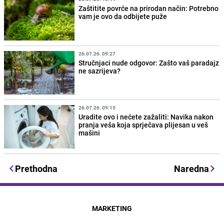
Zaštitite povrće na prirodan način: Potrebno
vam je ovo da odbijete puže
26.07.26. 09:27
Stručnjaci nude odgovor: Zašto vaš paradajz
ne sazrijeva?
26.07.26. 09:15
Uradite ovo i nećete zažaliti: Navika nakon
pranja veša koja sprječava plijesan u veš
mašini
Prethodna
Naredna
MARKETING