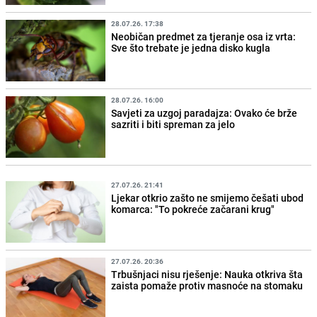
28.07.26. 17:38
Neobičan predmet za tjeranje osa iz vrta:
Sve što trebate je jedna disko kugla
28.07.26. 16:00
Savjeti za uzgoj paradajza: Ovako će brže
sazriti i biti spreman za jelo
27.07.26. 21:41
Ljekar otkrio zašto ne smijemo češati ubod
komarca: "To pokreće začarani krug"
27.07.26. 20:36
Trbušnjaci nisu rješenje: Nauka otkriva šta
zaista pomaže protiv masnoće na stomaku