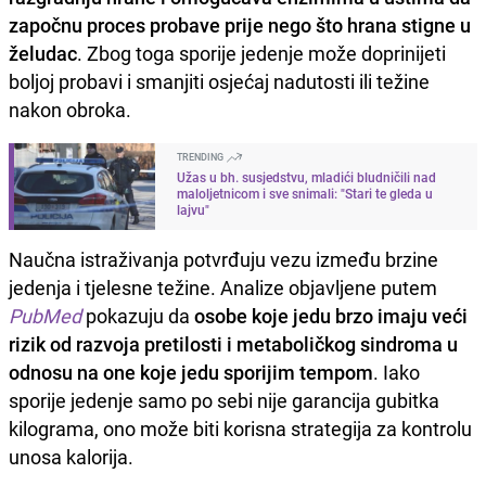
započnu proces probave prije nego što hrana stigne u
želudac
. Zbog toga sporije jedenje može doprinijeti
boljoj probavi i smanjiti osjećaj nadutosti ili težine
nakon obroka.
TRENDING
Užas u bh. susjedstvu, mladići bludničili nad
maloljetnicom i sve snimali: "Stari te gleda u
lajvu"
Naučna istraživanja potvrđuju vezu između brzine
jedenja i tjelesne težine. Analize objavljene putem
PubMed
pokazuju da
osobe koje jedu brzo imaju veći
rizik od razvoja pretilosti i metaboličkog sindroma u
odnosu na one koje jedu sporijim tempom
. Iako
sporije jedenje samo po sebi nije garancija gubitka
kilograma, ono može biti korisna strategija za kontrolu
unosa kalorija.