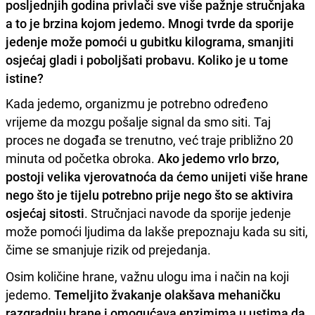
posljednjih godina privlači sve više pažnje stručnjaka
a to je brzina kojom jedemo. Mnogi tvrde da sporije
jedenje može pomoći u gubitku kilograma, smanjiti
osjećaj gladi i poboljšati probavu. Koliko je u tome
istine?
Kada jedemo, organizmu je potrebno određeno
vrijeme da mozgu pošalje signal da smo siti. Taj
proces ne događa se trenutno, već traje približno 20
minuta od početka obroka.
Ako jedemo vrlo brzo,
postoji velika vjerovatnoća da ćemo unijeti više hrane
nego što je tijelu potrebno prije nego što se aktivira
osjećaj sitosti
. Stručnjaci navode da sporije jedenje
može pomoći ljudima da lakše prepoznaju kada su siti,
čime se smanjuje rizik od prejedanja.
Osim količine hrane, važnu ulogu ima i način na koji
jedemo.
Temeljito žvakanje olakšava mehaničku
razgradnju hrane i omogućava enzimima u ustima da