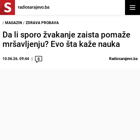
Otvor
/
MAGAZIN
/
ZDRAVA PROBAVA
Da li sporo žvakanje zaista pomaže
mršavljenju? Evo šta kaže nauka
10.06.26. 09:44
Radiosarajevo.ba
0