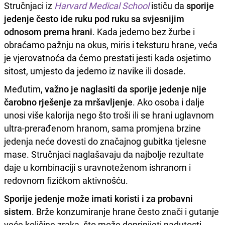
Stručnjaci iz
Harvard Medical School
ističu da
sporije
jedenje često ide ruku pod ruku sa svjesnijim
odnosom prema hrani
. Kada jedemo bez žurbe i
obraćamo pažnju na okus, miris i teksturu hrane, veća
je vjerovatnoća da ćemo prestati jesti kada osjetimo
sitost, umjesto da jedemo iz navike ili dosade.
Međutim,
važno je naglasiti da sporije jedenje nije
čarobno rješenje za mršavljenje
. Ako osoba i dalje
unosi više kalorija nego što troši ili se hrani uglavnom
ultra-prerađenom hranom, sama promjena brzine
jedenja neće dovesti do značajnog gubitka tjelesne
mase. Stručnjaci naglašavaju da najbolje rezultate
daje u kombinaciji s uravnoteženom ishranom i
redovnom fizičkom aktivnošću.
Sporije jedenje može imati koristi i za probavni
sistem
. Brže konzumiranje hrane često znači i gutanje
veće količine zraka, što može doprinijeti nadutosti,