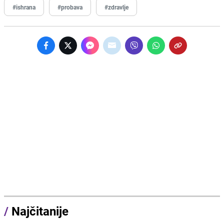
#ishrana
#probava
#zdravlje
/
Najčitanije