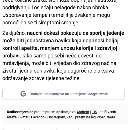
podrigivanju i osjećaju nelagode nakon obroka.
Usporavanje tempa i temeljitije žvakanje mogu
pomoći da se ti simptomi smanje.
Zaključno,
naučni dokazi pokazuju da sporije jedenje
može biti jednostavna navika koja doprinosi boljoj
kontroli apetita, manjem unosu kalorija i zdravijoj
probavi
. Iako samo po sebi neće dovesti do
mršavljenja, može biti vrijedan dio zdravog načina
života i jedna od navika koja dugoročno olakšava
održavanje zdrave tjelesne težine.
Dodajte Radiosarajevo.ba u omiljene Google izvore
Radiosarajevo.ba
pratite putem aplikacije za
Android
|
iOS
i društvenih
mreža
Twitter
|
Facebook
|
Instagram
, kao i putem našeg
Viber
Chata.