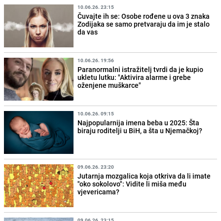
10.06.26. 23:15
Čuvajte ih se: Osobe rođene u ova 3 znaka
Zodijaka se samo pretvaraju da im je stalo
da vas
10.06.26. 19:56
Paranormalni istražitelj tvrdi da je kupio
ukletu lutku: "Aktivira alarme i grebe
oženjene muškarce"
10.06.26. 09:15
Najpopularnija imena beba u 2025: Šta
biraju roditelji u BiH, a šta u Njemačkoj?
09.06.26. 23:20
Jutarnja mozgalica koja otkriva da li imate
"oko sokolovo": Vidite li miša među
vjevericama?
09.06.26. 23:15