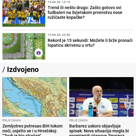
14.06.26. 12:15
Trend ili nešto drugo: Zašto gotovo svi
fudbaleri na Svjetskom prvenstvu nose
ružičaste kopačke?
13.06.26. 22:50
Rekord je 15 sekundi: Možete li brže pronaći
lopaticu skrivenu u vrtu?
/
Izdvojeno
PRIJE 26MIN
PRIJE 26MIN
Zemljotres potresao BiH tokom
Barbarez uskoro objavljuje
noći, osjetio se i u Hrvatskoj:
spisak: Nova situacija mogla bi
"Zvuk je bio strašan"
promijeniti planove Zmajeva