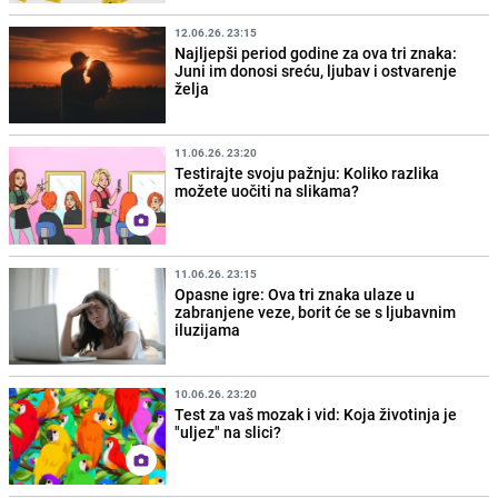
12.06.26. 23:15
Najljepši period godine za ova tri znaka:
Juni im donosi sreću, ljubav i ostvarenje
želja
11.06.26. 23:20
Testirajte svoju pažnju: Koliko razlika
možete uočiti na slikama?
11.06.26. 23:15
Opasne igre: Ova tri znaka ulaze u
zabranjene veze, borit će se s ljubavnim
iluzijama
10.06.26. 23:20
Test za vaš mozak i vid: Koja životinja je
"uljez" na slici?