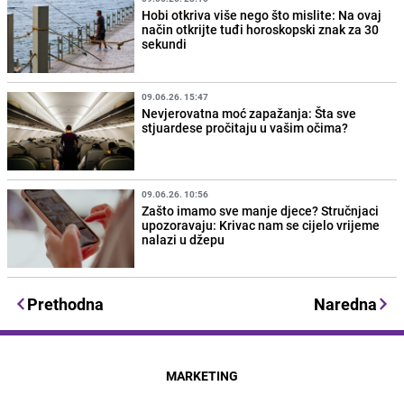
Hobi otkriva više nego što mislite: Na ovaj
način otkrijte tuđi horoskopski znak za 30
sekundi
09.06.26. 15:47
Nevjerovatna moć zapažanja: Šta sve
stjuardese pročitaju u vašim očima?
09.06.26. 10:56
Zašto imamo sve manje djece? Stručnjaci
upozoravaju: Krivac nam se cijelo vrijeme
nalazi u džepu
Prethodna
Naredna
MARKETING