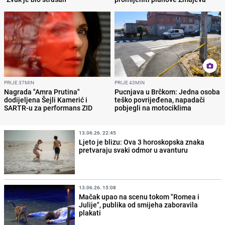
PRIJE 37MIN
PRIJE 43MIN
Nagrada "Amra Prutina"
Pucnjava u Brčkom: Jedna osoba
dodijeljena Šejli Kamerić i
teško povrijeđena, napadači
SARTR-u za performans ZID
pobjegli na motociklima
13.06.26. 22:45
Ljeto je blizu: Ova 3 horoskopska znaka
pretvaraju svaki odmor u avanturu
13.06.26. 15:08
Mačak upao na scenu tokom "Romea i
Julije", publika od smijeha zaboravila
plakati