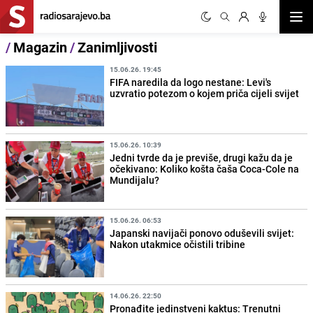
Otvor
/
Magazin
/
Zanimljivosti
15.06.26. 19:45
FIFA naredila da logo nestane: Levi's
uzvratio potezom o kojem priča cijeli svijet
15.06.26. 10:39
Jedni tvrde da je previše, drugi kažu da je
očekivano: Koliko košta čaša Coca-Cole na
Mundijalu?
15.06.26. 06:53
Japanski navijači ponovo oduševili svijet:
Nakon utakmice očistili tribine
14.06.26. 22:50
Pronađite jedinstveni kaktus: Trenutni