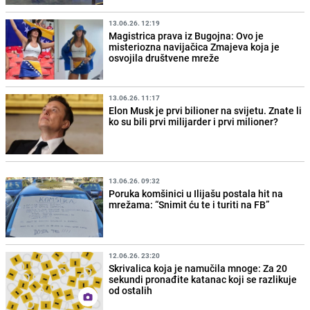
13.06.26. 12:19
Magistrica prava iz Bugojna: Ovo je
misteriozna navijačica Zmajeva koja je
osvojila društvene mreže
13.06.26. 11:17
Elon Musk je prvi bilioner na svijetu. Znate li
ko su bili prvi milijarder i prvi milioner?
13.06.26. 09:32
Poruka komšinici u Ilijašu postala hit na
mrežama: “Snimit ću te i turiti na FB”
12.06.26. 23:20
Skrivalica koja je namučila mnoge: Za 20
sekundi pronađite katanac koji se razlikuje
od ostalih