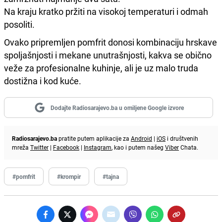
Na kraju kratko pržiti na visokoj temperaturi i odmah
posoliti.
Ovako pripremljen pomfrit donosi kombinaciju hrskave
spoljašnjosti i mekane unutrašnjosti, kakva se obično
veže za profesionalne kuhinje, ali je uz malo truda
dostižna i kod kuće.
Dodajte Radiosarajevo.ba u omiljene Google izvore
Radiosarajevo.ba
pratite putem aplikacije za
Android
|
iOS
i društvenih
mreža
Twitter
|
Facebook
|
Instagram
, kao i putem našeg
Viber
Chata.
#pomfrit
#krompir
#tajna