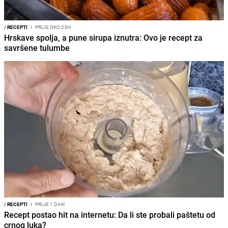
/
RECEPTI
I
PRIJE OKO 23H
Hrskave spolja, a pune sirupa iznutra: Ovo je recept za
savršene tulumbe
/
RECEPTI
I
PRIJE 1 DAN
Recept postao hit na internetu: Da li ste probali paštetu od
crnog luka?