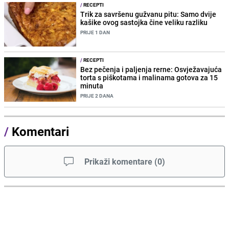
/
RECEPTI
Trik za savršenu gužvanu pitu: Samo dvije
kašike ovog sastojka čine veliku razliku
PRIJE 1 DAN
/
RECEPTI
Bez pečenja i paljenja rerne: Osvježavajuća
torta s piškotama i malinama gotova za 15
minuta
PRIJE 2 DANA
/
Komentari
Prikaži komentare
(
0
)