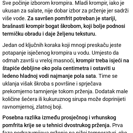
Sve počinje izborom krompira. Mladi krompir, iako je
ukusan za salate, nije dobar izbor za prženje jer sadrži
više vode.
Za savršen pomfrit potreban je stariji,
brašnasti krompir bogat škrobom, koji bolje podnosi
termičku obradu i daje željenu teksturu.
Jedan od ključnih koraka koji mnogi preskaču jeste
potapanje isječenog krompira u vodu. Umjesto da
odmah završi u vreloj masnoći,
krompir treba isjeći na
štapiće debljine oko pola centimetra i ostaviti u
ledeno hladnoj vodi najmanje pola sata
. Time se
uklanja višak škroba s površine i sprječava
prekomjerno tamnjenje tokom prženja. Dodatak male
količine šećera ili kukuruznog sirupa može doprinijeti
ravnomjernoj, zlatnoj boji.
Posebna razlika između prosječnog i vrhunskog
pomfrita krije se u tehnici dvostrukog prženja.
Prva
faza podrazumijeva prženje na nižoj temperaturi, oko