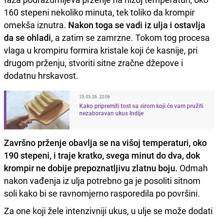
160 stepeni nekoliko minuta, tek toliko da krompir
omekša iznutra.
Nakon toga se vadi iz ulja i ostavlja
da se ohladi
, a zatim se zamrzne. Tokom tog procesa
vlaga u krompiru formira kristale koji će kasnije, pri
drugom prženju, stvoriti sitne zračne džepove i
dodatnu hrskavost.
25.03.26. 22:06
Kako pripremiti tost sa sirom koji će vam pružiti
nezaboravan ukus Indije
Završno prženje obavlja se na višoj temperaturi, oko
190 stepeni, i traje kratko, svega minut do dva, dok
krompir ne dobije prepoznatljivu zlatnu boju.
Odmah
nakon vađenja iz ulja potrebno ga je posoliti sitnom
soli kako bi se ravnomjerno rasporedila po površini.
Za one koji žele intenzivniji ukus, u ulje se može dodati