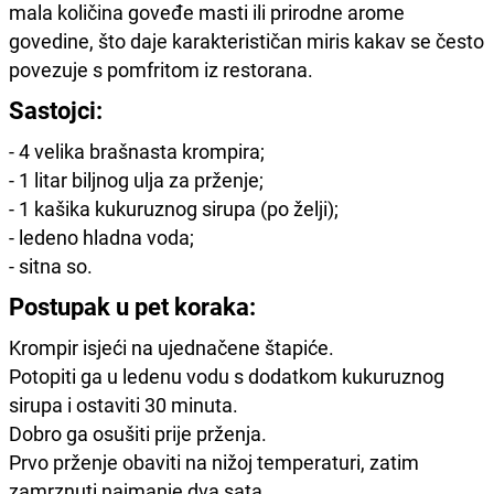
mala količina goveđe masti ili prirodne arome
govedine, što daje karakterističan miris kakav se često
povezuje s pomfritom iz restorana.
Sastojci:
- 4 velika brašnasta krompira;
- 1 litar biljnog ulja za prženje;
- 1 kašika kukuruznog sirupa (po želji);
- ledeno hladna voda;
- sitna so.
Postupak u pet koraka:
Krompir isjeći na ujednačene štapiće.
Potopiti ga u ledenu vodu s dodatkom kukuruznog
sirupa i ostaviti 30 minuta.
Dobro ga osušiti prije prženja.
Prvo prženje obaviti na nižoj temperaturi, zatim
zamrznuti najmanje dva sata.