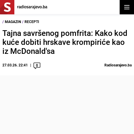
Otvor
/
MAGAZIN
/
RECEPTI
Tajna savršenog pomfrita: Kako kod
kuće dobiti hrskave krompiriće kao
iz McDonald'sa
27.03.26. 22:41
Radiosarajevo.ba
0