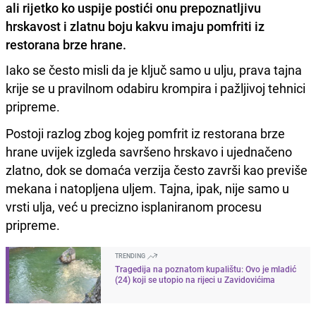
ali rijetko ko uspije postići onu prepoznatljivu
hrskavost i zlatnu boju kakvu imaju pomfriti iz
restorana brze hrane.
Iako se često misli da je ključ samo u ulju, prava tajna
krije se u pravilnom odabiru krompira i pažljivoj tehnici
pripreme.
Postoji razlog zbog kojeg pomfrit iz restorana brze
hrane uvijek izgleda savršeno hrskavo i ujednačeno
zlatno, dok se domaća verzija često završi kao previše
mekana i natopljena uljem. Tajna, ipak, nije samo u
vrsti ulja, već u precizno isplaniranom procesu
pripreme.
TRENDING
Tragedija na poznatom kupalištu: Ovo je mladić
(24) koji se utopio na rijeci u Zavidovićima