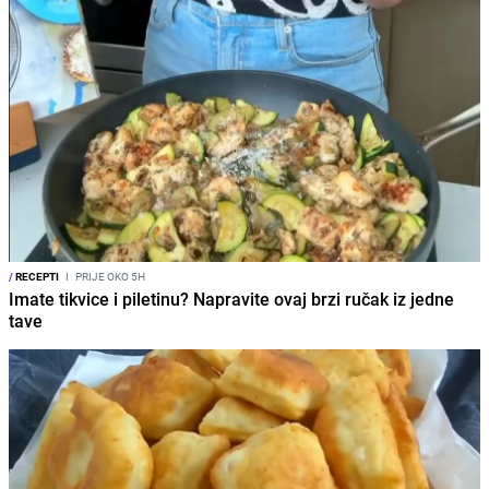
/
RECEPTI
I
PRIJE OKO 5H
Imate tikvice i piletinu? Napravite ovaj brzi ručak iz jedne
tave