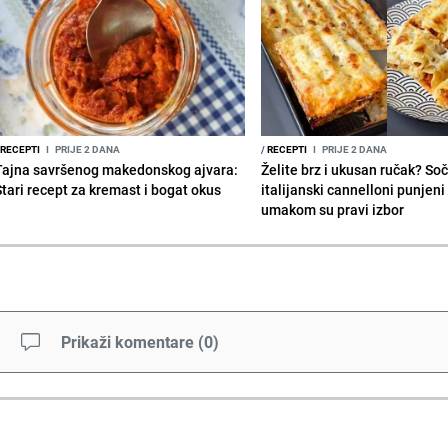
RECEPTI
I
PRIJE 2 DANA
/
RECEPTI
I
PRIJE 2 DANA
Tajna savršenog makedonskog ajvara:
Želite brz i ukusan ručak? Soč
Stari recept za kremast i bogat okus
italijanski cannelloni punjeni
umakom su pravi izbor
Prikaži komentare
(
0
)