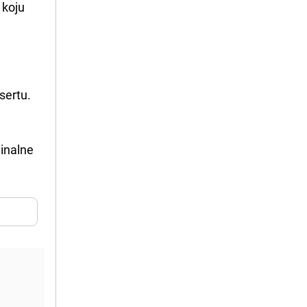
 koju
sertu.
ginalne