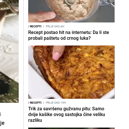
/
RECEPTI
I
PRIJE OKO 4H
Recept postao hit na internetu: Da li ste
probali paštetu od crnog luka?
/
RECEPTI
I
PRIJE OKO 19H
Trik za savršenu gužvanu pitu: Samo
i
dvije kašike ovog sastojka čine veliku
razliku
nje