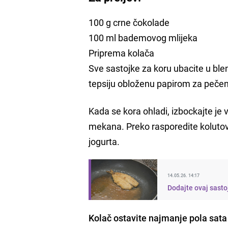
100 g crne čokolade
100 ml bademovog mlijeka
Priprema kolača
Sve sastojke za koru ubacite u ble
tepsiju obloženu papirom za pečenj
Kada se kora ohladi, izbockajte je 
mekana. Preko rasporedite kolutove
jogurta.
14.05.26. 14:17
Dodajte ovaj sastoj
Kolač ostavite najmanje pola sata 