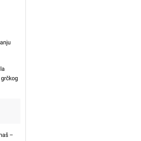
manju
la
i grčkog
anaš –