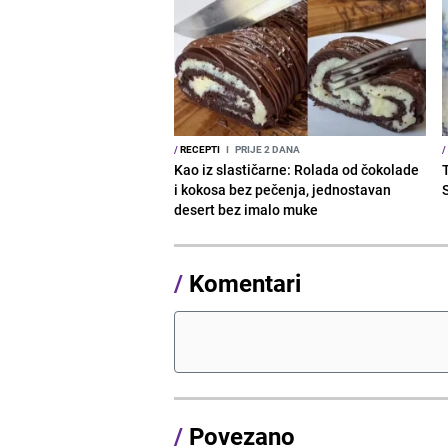
/
RECEPTI
I
PRIJE 2 DANA
/
Kao iz slastičarne: Rolada od čokolade
i kokosa bez pečenja, jednostavan
desert bez imalo muke
/
Komentari
/
Povezano