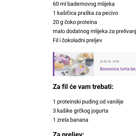
60 ml bademovog mlijeka
1 kašičica praška za pecivo
20 g čoko proteina
malo dodatnog mlijeka za prelivan
Fil i čokoladni preljev
25.05.26. 14:50
Borovnica torta be
Za fil će vam trebati:
1 proteinski puding od vanilije
3 kašike grčkog jogurta
1 zrela banana
Za preljev: