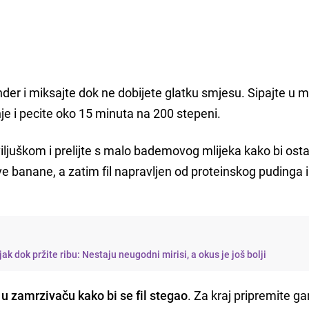
nder i miksajte dok ne dobijete glatku smjesu. Sipajte u 
e i pecite oko 15 minuta na 200 stepeni.
viljuškom i prelijte s malo bademovog mlijeka kako bi osta
 banane, a zatim fil napravljen od proteinskog pudinga 
ak dok pržite ribu: Nestaju neugodni mirisi, a okus je još bolji
u zamrzivaču kako bi se fil stegao
. Za kraj pripremite g