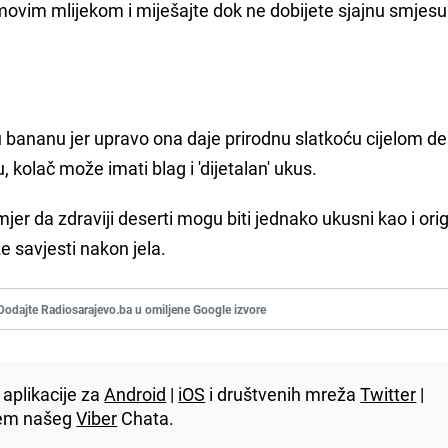
movim mlijekom i miješajte dok ne dobijete sjajnu smjesu
lu bananu jer upravo ona daje prirodnu slatkoću cijelom de
, kolač može imati blag i 'dijetalan' ukus.
mjer da zdraviji deserti mogu biti jednako ukusni kao i ori
iže savjesti nakon jela.
Dodajte Radiosarajevo.ba u omiljene Google izvore
aplikacije za
Android
|
iOS
i društvenih mreža
Twitter
|
utem našeg
Viber
Chata.