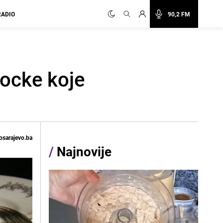
RADIO
90,2 FM
kocke koje
osarajevo.ba
/
Najnovije