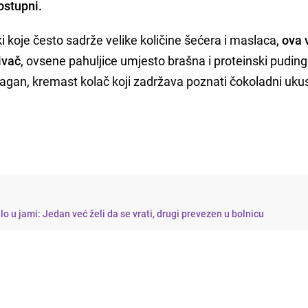
dostupni.
ki koje često sadrže velike količine šećera i maslaca,
ova 
ivač
, ovsene pahuljice umjesto brašna i proteinski puding
lagan, kremast kolač koji zadržava poznati čokoladni uku
ilo u jami: Jedan već želi da se vrati, drugi prevezen u bolnicu