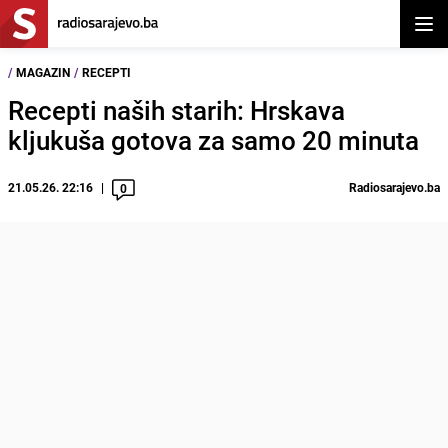
Otvor
/
MAGAZIN
/
RECEPTI
Recepti naših starih: Hrskava
kljukuša gotova za samo 20 minuta
21.05.26. 22:16
Radiosarajevo.ba
0