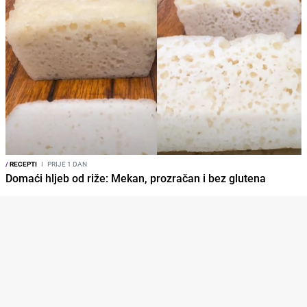
/
RECEPTI
I
PRIJE 1 DAN
Domaći hljeb od riže: Mekan, prozračan i bez glutena