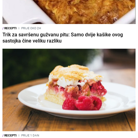
/
RECEPTI
I
PRIJE OKO 2H
Trik za savršenu gužvanu pitu: Samo dvije kašike ovog
sastojka čine veliku razliku
/
RECEPTI
I
PRIJE 1 DAN