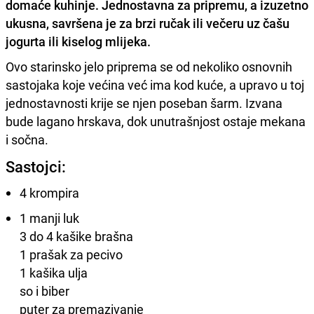
domaće kuhinje. Jednostavna za pripremu, a izuzetno
ukusna, savršena je za brzi ručak ili večeru uz čašu
jogurta ili kiselog mlijeka.
Ovo starinsko jelo priprema se od nekoliko osnovnih
sastojaka koje većina već ima kod kuće, a upravo u toj
jednostavnosti krije se njen poseban šarm. Izvana
bude lagano hrskava, dok unutrašnjost ostaje mekana
i sočna.
Sastojci:
4 krompira
1 manji luk
3 do 4 kašike brašna
1 prašak za pecivo
1 kašika ulja
so i biber
puter za premazivanje