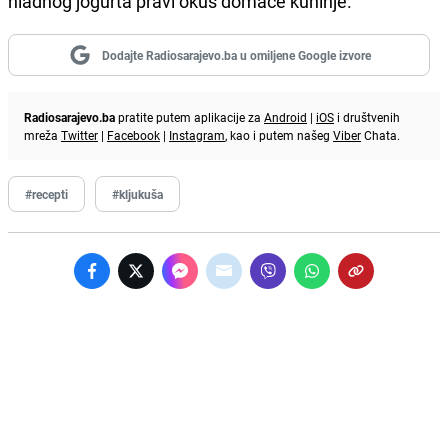
hladnog jogurta pravi okus domaće kuhinje.
Dodajte Radiosarajevo.ba u omiljene Google izvore
Radiosarajevo.ba
pratite putem aplikacije za
Android
|
iOS
i društvenih
mreža
Twitter
|
Facebook
|
Instagram
, kao i putem našeg
Viber
Chata.
#recepti
#kljukuša