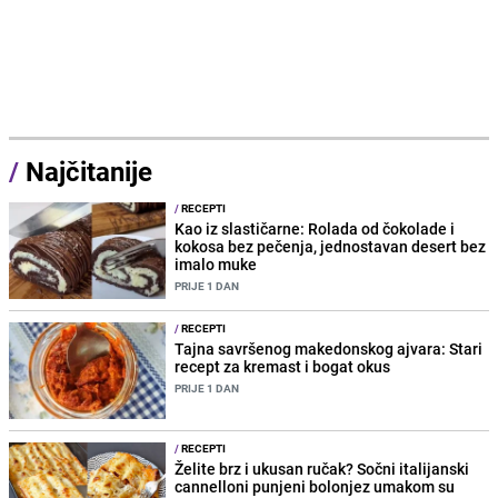
/
Najčitanije
/
RECEPTI
Kao iz slastičarne: Rolada od čokolade i
kokosa bez pečenja, jednostavan desert bez
imalo muke
PRIJE 1 DAN
/
RECEPTI
Tajna savršenog makedonskog ajvara: Stari
recept za kremast i bogat okus
PRIJE 1 DAN
/
RECEPTI
Želite brz i ukusan ručak? Sočni italijanski
cannelloni punjeni bolonjez umakom su