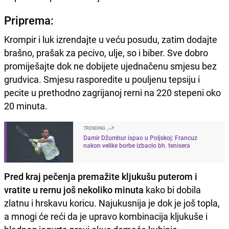
Priprema:
Krompir i luk izrendajte u veću posudu, zatim dodajte
brašno, prašak za pecivo, ulje, so i biber. Sve dobro
promiješajte dok ne dobijete ujednačenu smjesu bez
grudvica. Smjesu rasporedite u pouljenu tepsiju i
pecite u prethodno zagrijanoj rerni na 220 stepeni oko
20 minuta.
TRENDING
Damir Džumhur ispao u Poljskoj: Francuz
nakon velike borbe izbacio bh. tenisera
Pred kraj pečenja premažite kljukušu puterom i
vratite u rernu još nekoliko minuta
kako bi dobila
zlatnu i hrskavu koricu. Najukusnija je dok je još topla,
a mnogi će reći da je upravo kombinacija kljukuše i