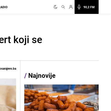
RADIO
90,2 FM
rt koji se
osarajevo.ba
/
Najnovije