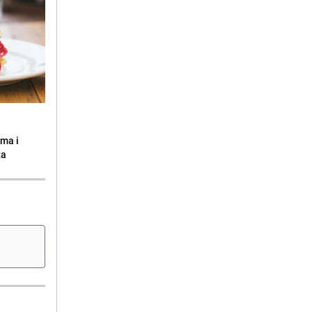
ama i
ta