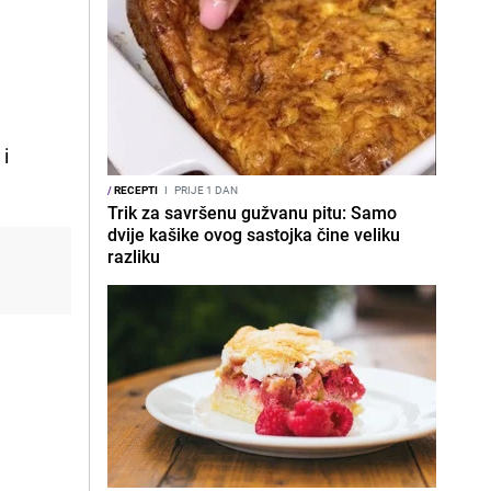
 i
/
RECEPTI
I
PRIJE 1 DAN
Trik za savršenu gužvanu pitu: Samo
dvije kašike ovog sastojka čine veliku
razliku