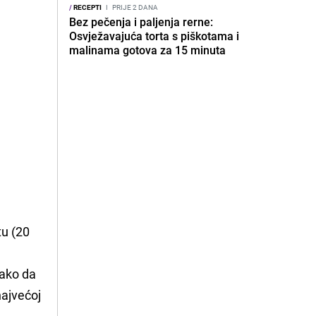
/
RECEPTI
I
PRIJE 2 DANA
Bez pečenja i paljenja rerne:
Osvježavajuća torta s piškotama i
malinama gotova za 15 minuta
tu (20
tako da
najvećoj