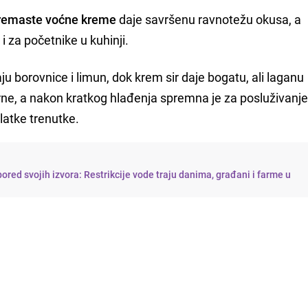
kremaste voćne kreme
daje savršenu ravnotežu okusa, a
 za početnike u kuhinji.
 borovnice i limun, dok krem sir daje bogatu, ali laganu
rne, a nakon kratkog hlađenja spremna je za posluživanje
slatke trenutke.
ored svojih izvora: Restrikcije vode traju danima, građani i farme u