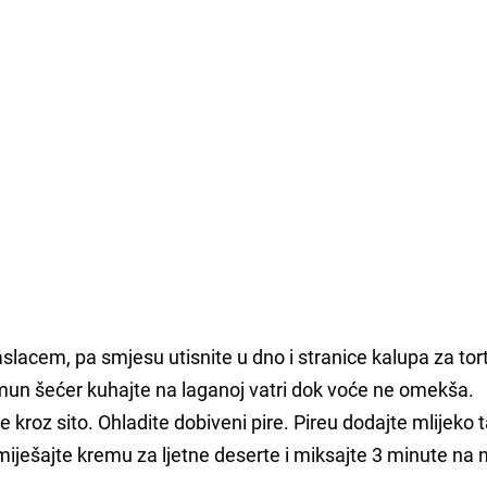
lacem, pa smjesu utisnite u dno i stranice kalupa za tor
limun šećer kuhajte na laganoj vatri dok voće ne omekša.
e kroz sito. Ohladite dobiveni pire. Pireu dodajte mlijeko 
iješajte kremu za ljetne deserte i miksajte 3 minute na 