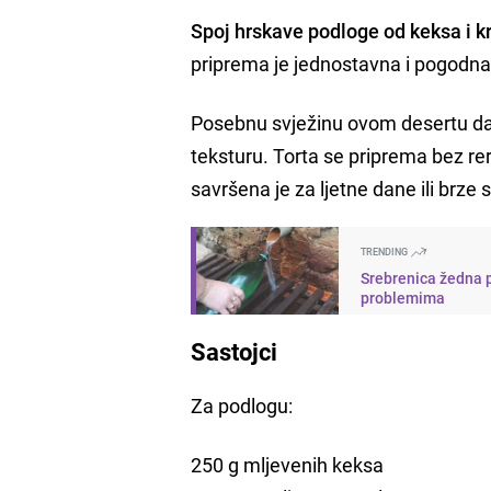
Spoj hrskave podloge od keksa i 
priprema je jednostavna i pogodna i
Posebnu svježinu ovom desertu daju
teksturu. Torta se priprema bez re
savršena je za ljetne dane ili brze 
TRENDING
Srebrenica žedna p
problemima
Sastojci
Za podlogu:
250 g mljevenih keksa