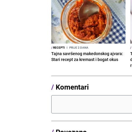
/
RECEPTI
I
PRIJE 2 DANA
/
Tajna savršenog makedonskog ajvara:
Stari recept za kremast i bogat okus
/
Komentari
/
Povezano