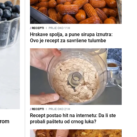
/
RECEPTI
I
PRIJE OKO 11H
Hrskave spolja, a pune sirupa iznutra:
Ovo je recept za savršene tulumbe
/
RECEPTI
I
PRIJE OKO 21H
Recept postao hit na internetu: Da li ste
irom
probali paštetu od crnog luka?