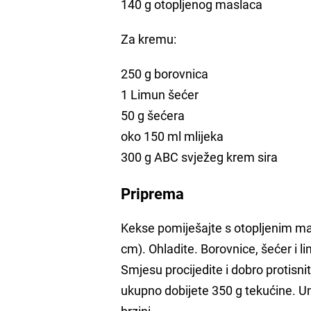
140 g otopljenog maslaca
Za kremu:
250 g borovnica
1 Limun šećer
50 g šećera
oko 150 ml mlijeka
300 g ABC svježeg krem sira
Priprema
Kekse pomiješajte s otopljenim mas
cm). Ohladite. Borovnice, šećer i 
Smjesu procijedite i dobro protisnit
ukupno dobijete 350 g tekućine. Um
brzini.