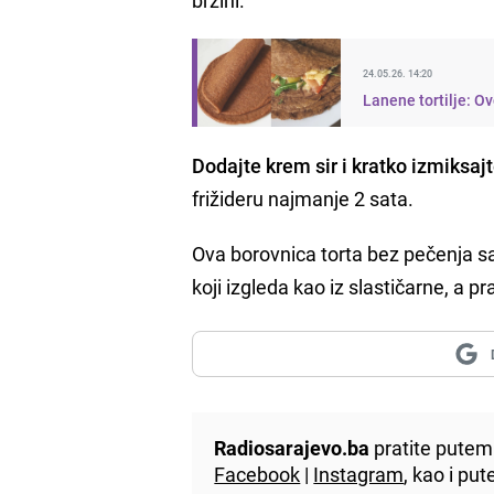
24.05.26. 14:20
Lanene tortilje: O
Dodajte krem sir i kratko izmiksaj
frižideru najmanje 2 sata.
Ova borovnica torta bez pečenja sav
koji izgleda kao iz slastičarne, a 
Radiosarajevo.ba
pratite putem 
Facebook
|
Instagram
, kao i p