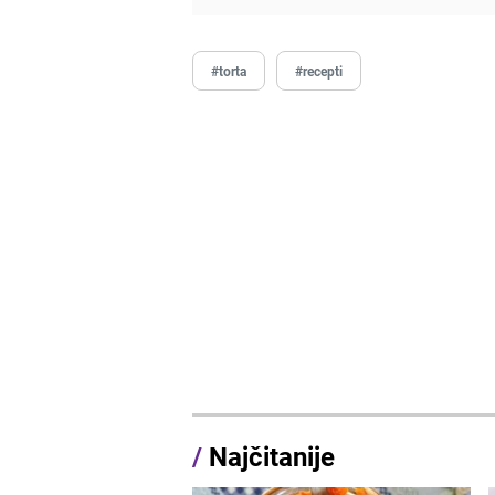
#torta
#recepti
/
Najčitanije