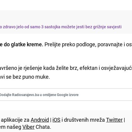
vo zdravo jelo od samo 3 sastojka možete jesti bez grižnje savjesti
te do glatke kreme.
Prelijte preko podloge, poravnajte i os
ršeno je rješenje kada želite brz, efektan i osvježavajuć
pravi se bez puno muke.
Dodajte Radiosarajevo.ba u omiljene Google izvore
aplikacije za
Android
|
iOS
i društvenih mreža
Twitter
|
utem našeg
Viber
Chata.