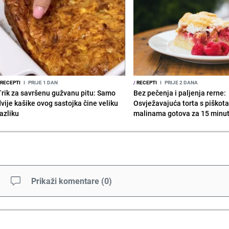
RECEPTI
I
PRIJE 1 DAN
/
RECEPTI
I
PRIJE 2 DANA
Trik za savršenu gužvanu pitu: Samo
Bez pečenja i paljenja rerne:
dvije kašike ovog sastojka čine veliku
Osvježavajuća torta s piškot
razliku
malinama gotova za 15 minu
Prikaži komentare
(
0
)