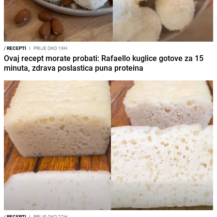
/
RECEPTI
I
PRIJE OKO 19H
Ovaj recept morate probati: Rafaello kuglice gotove za 15
minuta, zdrava poslastica puna proteina
/
RECEPTI
I
PRIJE OKO 22H