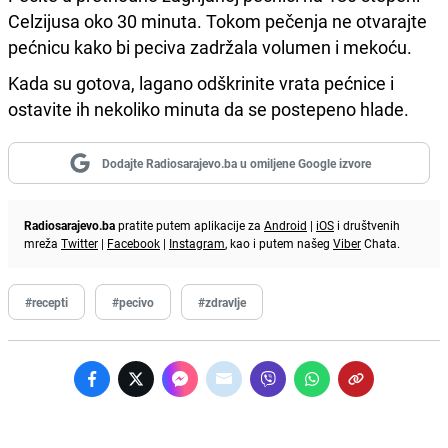
Celzijusa oko 30 minuta. Tokom pečenja ne otvarajte
pećnicu kako bi peciva zadržala volumen i mekoću.
Kada su gotova, lagano odškrinite vrata pećnice i
ostavite ih nekoliko minuta da se postepeno hlade.
Dodajte Radiosarajevo.ba u omiljene Google izvore
Radiosarajevo.ba
pratite putem aplikacije za
Android
|
iOS
i društvenih
mreža
Twitter
|
Facebook
|
Instagram
, kao i putem našeg
Viber
Chata.
#recepti
#pecivo
#zdravlje