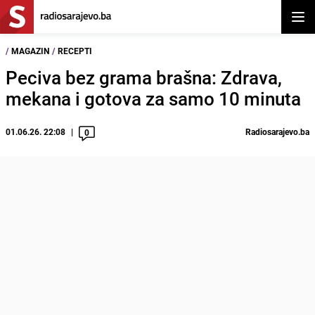
Otvor
/
MAGAZIN
/
RECEPTI
Peciva bez grama brašna: Zdrava,
mekana i gotova za samo 10 minuta
01.06.26. 22:08
Radiosarajevo.ba
0