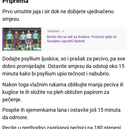
Priprema
Prvo umutite jaja i sir dok ne dobijete ujednačenu
smjesu.
TRENDING
Bordo tim se seli sa Koševa: Poznato gdje će
Sarajevo ugostiti Radnik
Dodajte psyllium ljuskice, so i prašak za pecivo, pa sve
dobro promiješajte. Ostavite smjesu da odstoji oko 15
minuta kako bi psyllium upio tečnost i nabubrio.
Nakon toga vlažnim rukama oblikujte manja peciva ili
kuglice te ih složite na pleh obložen papirom za
pečenje.
Pospite ih sjemenkama lana i ostavite još 15 minuta
da odmore.
Pecite u prethodno zagrijanoj pećnici na 180 stepeni