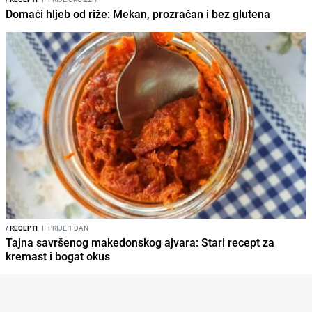
Domaći hljeb od riže: Mekan, prozračan i bez glutena
/
RECEPTI
I
PRIJE 1 DAN
Tajna savršenog makedonskog ajvara: Stari recept za
kremast i bogat okus