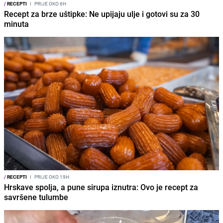
/
RECEPTI
I
PRIJE OKO 6H
Recept za brze uštipke: Ne upijaju ulje i gotovi su za 30
minuta
/
RECEPTI
I
PRIJE OKO 19H
Hrskave spolja, a pune sirupa iznutra: Ovo je recept za
savršene tulumbe