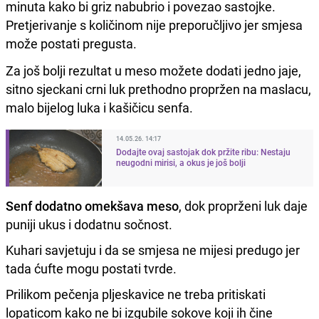
minuta kako bi griz nabubrio i povezao sastojke.
Pretjerivanje s količinom nije preporučljivo jer smjesa
može postati pregusta.
Za još bolji rezultat u meso možete dodati jedno jaje,
sitno sjeckani crni luk prethodno propržen na maslacu,
malo bijelog luka i kašičicu senfa.
14.05.26. 14:17
Dodajte ovaj sastojak dok pržite ribu: Nestaju
neugodni mirisi, a okus je još bolji
Senf dodatno omekšava meso
, dok proprženi luk daje
puniji ukus i dodatnu sočnost.
Kuhari savjetuju i da se smjesa ne mijesi predugo jer
tada ćufte mogu postati tvrde.
Prilikom pečenja pljeskavice ne treba pritiskati
lopaticom kako ne bi izgubile sokove koji ih čine