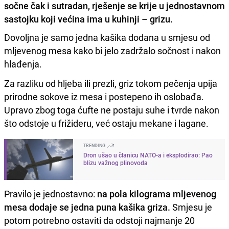
sočne čak i sutradan, rješenje se krije u jednostavnom
sastojku koji većina ima u kuhinji – grizu.
Dovoljna je samo jedna kašika dodana u smjesu od
mljevenog mesa kako bi jelo zadržalo sočnost i nakon
hlađenja.
Za razliku od hljeba ili prezli, griz tokom pečenja upija
prirodne sokove iz mesa i postepeno ih oslobađa.
Upravo zbog toga ćufte ne postaju suhe i tvrde nakon
što odstoje u frižideru, već ostaju mekane i lagane.
TRENDING
Dron ušao u članicu NATO-a i eksplodirao: Pao
blizu važnog plinovoda
Pravilo je jednostavno:
na pola kilograma mljevenog
mesa dodaje se jedna puna kašika griza.
Smjesu je
potom potrebno ostaviti da odstoji najmanje 20