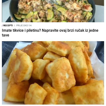
/
RECEPTI
I
PRIJE OKO 1H
Imate tikvice i piletinu? Napravite ovaj brzi ručak iz jedne
tave