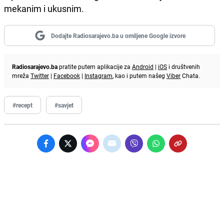
mekanim i ukusnim.
Dodajte Radiosarajevo.ba u omiljene Google izvore
Radiosarajevo.ba
pratite putem aplikacije za
Android
|
iOS
i društvenih
mreža
Twitter
|
Facebook
|
Instagram
, kao i putem našeg
Viber
Chata.
#recept
#savjet