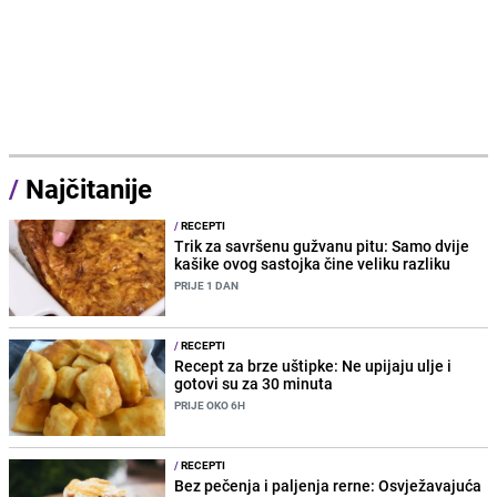
/
Najčitanije
/
RECEPTI
Trik za savršenu gužvanu pitu: Samo dvije
kašike ovog sastojka čine veliku razliku
PRIJE 1 DAN
/
RECEPTI
Recept za brze uštipke: Ne upijaju ulje i
gotovi su za 30 minuta
PRIJE OKO 6H
/
RECEPTI
Bez pečenja i paljenja rerne: Osvježavajuća