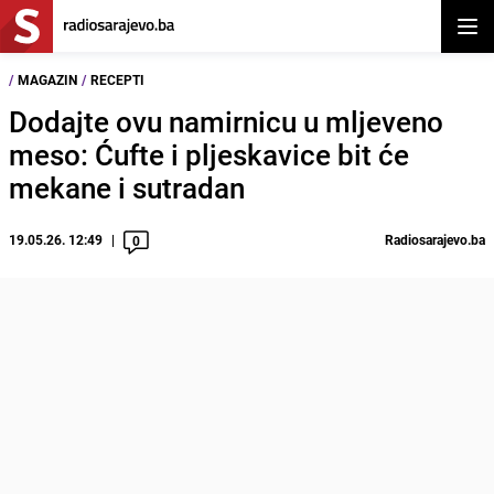
Otvor
/
MAGAZIN
/
RECEPTI
Dodajte ovu namirnicu u mljeveno
meso: Ćufte i pljeskavice bit će
mekane i sutradan
19.05.26. 12:49
Radiosarajevo.ba
0