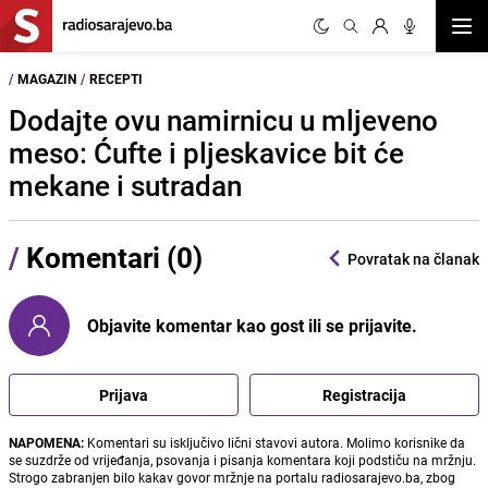
Otvor
/
MAGAZIN
/
RECEPTI
Dodajte ovu namirnicu u mljeveno
meso: Ćufte i pljeskavice bit će
mekane i sutradan
/
Komentari (0)
Povratak na članak
Objavite komentar kao gost ili se prijavite.
Prijava
Registracija
NAPOMENA:
Komentari su isključivo lični stavovi autora. Molimo korisnike da
se suzdrže od vrijeđanja, psovanja i pisanja komentara koji podstiču na mržnju.
Strogo zabranjen bilo kakav govor mržnje na portalu radiosarajevo.ba, zbog