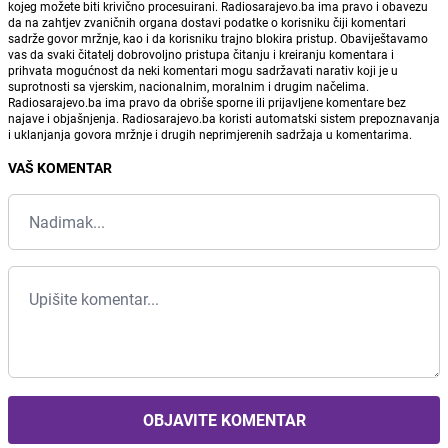
kojeg možete biti krivično procesuirani. Radiosarajevo.ba ima pravo i obavezu
da na zahtjev zvaničnih organa dostavi podatke o korisniku čiji komentari
sadrže govor mržnje, kao i da korisniku trajno blokira pristup. Obaviještavamo
vas da svaki čitatelj dobrovoljno pristupa čitanju i kreiranju komentara i
prihvata mogućnost da neki komentari mogu sadržavati narativ koji je u
suprotnosti sa vjerskim, nacionalnim, moralnim i drugim načelima.
Radiosarajevo.ba ima pravo da obriše sporne ili prijavljene komentare bez
najave i objašnjenja. Radiosarajevo.ba koristi automatski sistem prepoznavanja
i uklanjanja govora mržnje i drugih neprimjerenih sadržaja u komentarima.
VAŠ KOMENTAR
OBJAVITE KOMENTAR