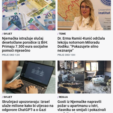
/
SVIJET
/
TEME
Njemačka istražuje slučaj
Dr. Erma Ramić-Kunić održala
desetočlane porodice iz BiH:
lekciju notornom Miloradu
Primaju 7.300 eura socijalne
Dodiku: "Pokazujete silno
pomoći mjesečno
neznanje"
PRIJE OKO 12H
PRIJE OKO 10H
/
SVIJET
/
REGIJA
Stručnjaci upozoravaju: Izrael
Gosti iz Njemačke napravili
ulaže milione kako bi utjecao na
požar u apartmanu u Istri,
odgovore ChatGPT-a o Gazi
vlasniku se smijali i pokazivali