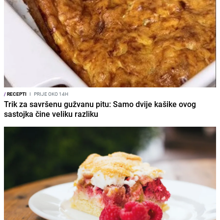
/
RECEPTI
I
PRIJE OKO 14H
Trik za savršenu gužvanu pitu: Samo dvije kašike ovog
sastojka čine veliku razliku