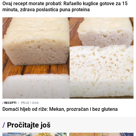
Ovaj recept morate probati: Rafaello kuglice gotove za 15
minuta, zdrava poslastica puna proteina
/
RECEPTI
I
PRIJE 1 DAN
Domaći hljeb od riže: Mekan, prozračan i bez glutena
/
Pročitajte još