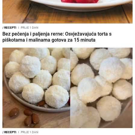
/
RECEPTI
I
PRIJE 1 DAN
Bez pečenja i paljenja rerne: Osvježavajuća torta s
piškotama i malinama gotova za 15 minuta
/
RECEPTI
I
PRIJE 1 DAN