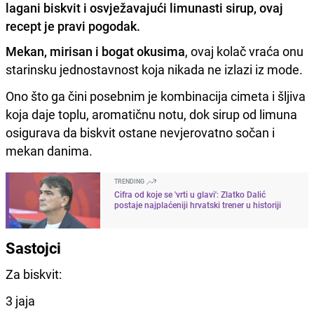
lagani biskvit i osvježavajući limunasti sirup, ovaj
recept je pravi pogodak.
Mekan, mirisan i bogat okusima
, ovaj kolač vraća onu
starinsku jednostavnost koja nikada ne izlazi iz mode.
Ono što ga čini posebnim je kombinacija cimeta i šljiva
koja daje toplu, aromatičnu notu, dok sirup od limuna
osigurava da biskvit ostane nevjerovatno sočan i
mekan danima.
TRENDING
Cifra od koje se 'vrti u glavi': Zlatko Dalić
postaje najplaćeniji hrvatski trener u historiji
Sastojci
Za biskvit:
3 jaja