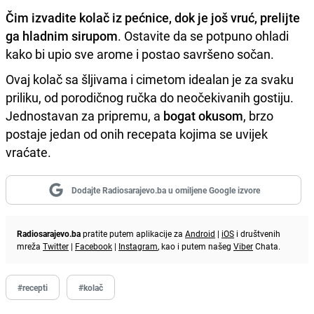
Čim izvadite kolač iz pećnice, dok je još vruć, prelijte
ga hladnim sirupom
. Ostavite da se potpuno ohladi
kako bi upio sve arome i postao savršeno sočan.
Ovaj kolač sa šljivama i cimetom idealan je za svaku
priliku, od porodičnog ručka do neočekivanih gostiju.
Jednostavan za pripremu, a
bogat okusom
, brzo
postaje jedan od onih recepata kojima se uvijek
vraćate.
Dodajte Radiosarajevo.ba u omiljene Google izvore
Radiosarajevo.ba
pratite putem aplikacije za
Android
|
iOS
i društvenih
mreža
Twitter
|
Facebook
|
Instagram
, kao i putem našeg
Viber
Chata.
#recepti
#kolač