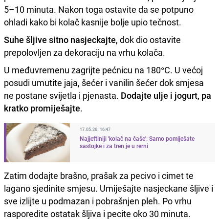
5–10 minuta. Nakon toga ostavite da se potpuno
ohladi kako bi kolač kasnije bolje upio tečnost.
Suhe šljive sitno nasjeckajte
, dok dio ostavite
prepolovljen za dekoraciju na vrhu kolača.
U međuvremenu zagrijte pećnicu na 180°C. U većoj
posudi umutite jaja, šećer i vanilin šećer dok smjesa
ne postane svijetla i pjenasta.
Dodajte ulje i jogurt, pa
kratko promiješajte
.
17.05.26. 16:47
Najjeftiniji 'kolač na čaše': Samo pomiješate
sastojke i za tren je u rerni
Zatim dodajte brašno, prašak za pecivo i cimet te
lagano sjedinite smjesu. Umiješajte nasjeckane šljive i
sve izlijte u podmazan i pobrašnjen pleh. Po vrhu
rasporedite ostatak šljiva i pecite oko 30 minuta.