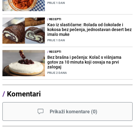
PRIJE 1 DAN
/
RECEPTI
Kao iz slastičarne: Rolada od čokolade i
kokosa bez pečenja, jednostavan desert bez
imalo muke
PRIJE 1 DAN
/
RECEPTI
Bez brašna i pečenja: Kolač s višnjama
gotov za 10 minuta koji osvaja na prvi
zalogaj
PRIJE 2 DANA
/
Komentari
Prikaži komentare
(
0
)