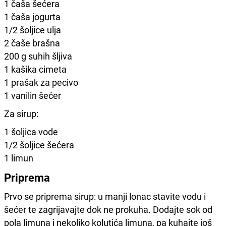
1 čaša šećera
1 čaša jogurta
1/2 šoljice ulja
2 čaše brašna
200 g suhih šljiva
1 kašika cimeta
1 prašak za pecivo
1 vanilin šećer
Za sirup:
1 šoljica vode
1/2 šoljice šećera
1 limun
Priprema
Prvo se priprema sirup: u manji lonac stavite vodu i
šećer te zagrijavajte dok ne prokuha. Dodajte sok od
pola limuna i nekoliko kolutića limuna, pa kuhajte još