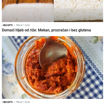
/
RECEPTI
I
PRIJE 1 DAN
Domaći hljeb od riže: Mekan, prozračan i bez glutena
/
RECEPTI
I
PRIJE 1 DAN