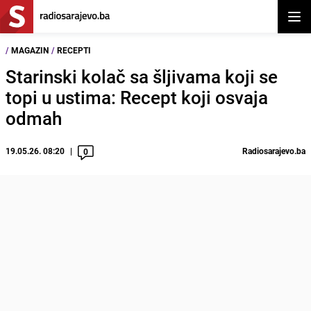
Otvor
/
MAGAZIN
/
RECEPTI
Starinski kolač sa šljivama koji se
topi u ustima: Recept koji osvaja
odmah
19.05.26. 08:20
Radiosarajevo.ba
0