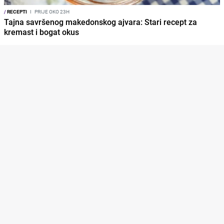
/
RECEPTI
I
PRIJE OKO 23H
Tajna savršenog makedonskog ajvara: Stari recept za
kremast i bogat okus