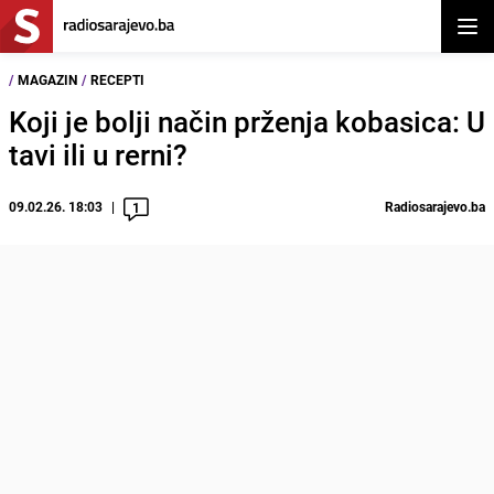
Otvor
/
MAGAZIN
/
RECEPTI
Koji je bolji način prženja kobasica: U
tavi ili u rerni?
09.02.26. 18:03
Radiosarajevo.ba
1