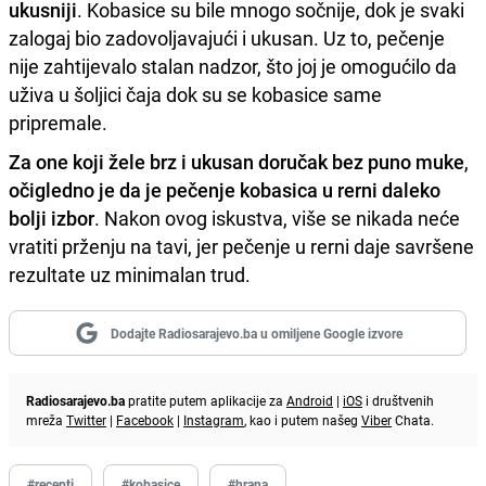
ukusniji
. Kobasice su bile mnogo sočnije, dok je svaki
zalogaj bio zadovoljavajući i ukusan. Uz to, pečenje
nije zahtijevalo stalan nadzor, što joj je omogućilo da
uživa u šoljici čaja dok su se kobasice same
pripremale.
Za one koji žele brz i ukusan doručak bez puno muke
,
očigledno je da je pečenje kobasica u rerni daleko
bolji izbor
. Nakon ovog iskustva, više se nikada neće
vratiti prženju na tavi, jer pečenje u rerni daje savršene
rezultate uz minimalan trud.
Dodajte Radiosarajevo.ba u omiljene Google izvore
Radiosarajevo.ba
pratite putem aplikacije za
Android
|
iOS
i društvenih
mreža
Twitter
|
Facebook
|
Instagram
, kao i putem našeg
Viber
Chata.
#recepti
#kobasice
#hrana