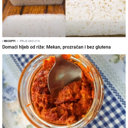
/
RECEPTI
I
PRIJE OKO 21H
Domaći hljeb od riže: Mekan, prozračan i bez glutena