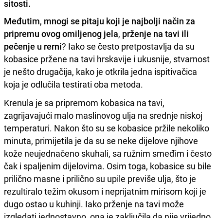
sitosti.
Međutim
,
mnogi se pitaju koji je najbolji način za
pripremu ovog omiljenog jela
,
prženje na tavi ili
pečenje u rerni
? Iako se često pretpostavlja da su
kobasice pržene na tavi hrskavije i ukusnije, stvarnost
je nešto drugačija, kako je otkrila jedna ispitivačica
koja je odlučila testirati oba metoda.
Krenula je sa pripremom kobasica na tavi,
zagrijavajući malo maslinovog ulja na srednje niskoj
temperaturi. Nakon što su se kobasice pržile nekoliko
minuta, primijetila je da su se neke dijelove njihove
kože neujednačeno skuhali, sa ružnim smeđim i često
čak i spaljenim dijelovima. Osim toga, kobasice su bile
prilično masne i prilično su upile previše ulja, što je
rezultiralo težim okusom i neprijatnim mirisom koji je
dugo ostao u kuhinji. Iako prženje na tavi može
izgledati jednostavno, ona je zaključila da nije vrijedno