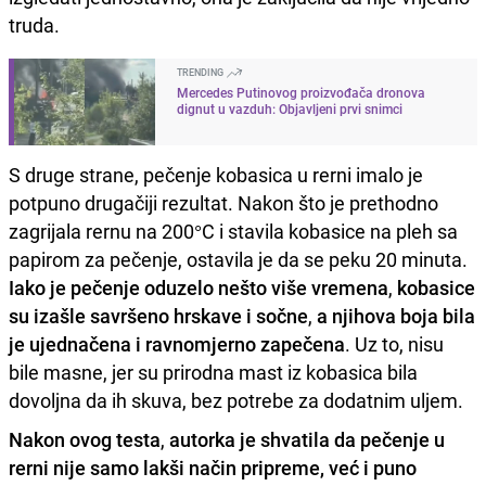
truda.
TRENDING
Mercedes Putinovog proizvođača dronova
dignut u vazduh: Objavljeni prvi snimci
S druge strane, pečenje kobasica u rerni imalo je
potpuno drugačiji rezultat. Nakon što je prethodno
zagrijala rernu na 200°C i stavila kobasice na pleh sa
papirom za pečenje, ostavila je da se peku 20 minuta.
Iako je pečenje oduzelo nešto više vremena
,
kobasice
su izašle savršeno hrskave i sočne
,
a njihova boja bila
je ujednačena i ravnomjerno zapečena
. Uz to, nisu
bile masne, jer su prirodna mast iz kobasica bila
dovoljna da ih skuva, bez potrebe za dodatnim uljem.
Nakon ovog testa
,
autorka je shvatila da pečenje u
rerni nije samo lakši način pripreme, već i puno