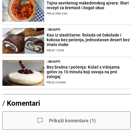
Tajna savršenog makedonskog ajvara: Stari
recept za kremast i bogat okus
PRIJE OKO 23H
/
RECEPTI
Kao iz slastičarne: Rolada od čokolade i
kokosa bez pečenja, jednostavan desert bez
imalo muke
PRIJE 1 DAN
/
RECEPTI
Bez brašna i pečenja: Kolač s višnjama
gotov za 10 minuta koji osvaja na prvi
zalogaj
PRIJE 2 DANA
/
Komentari
Prikaži komentare
(
1
)