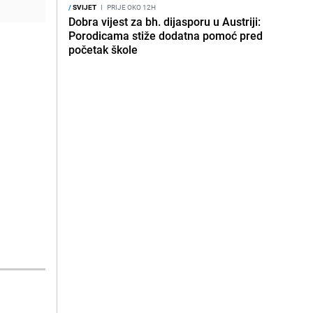
/
SVIJET
I
PRIJE OKO 12H
Dobra vijest za bh. dijasporu u Austriji:
Porodicama stiže dodatna pomoć pred
početak škole