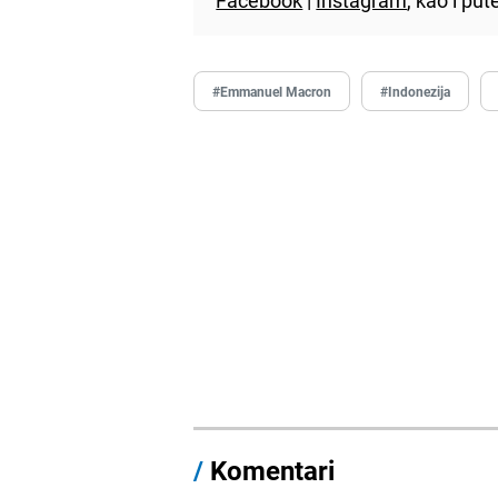
#Emmanuel Macron
#Indonezija
/
Komentari