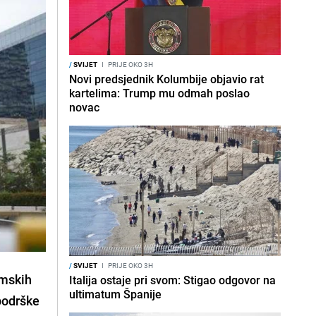
/
SVIJET
I
PRIJE OKO 3H
Novi predsjednik Kolumbije objavio rat
kartelima: Trump mu odmah poslao
novac
/
SVIJET
I
PRIJE OKO 3H
amskih
Italija ostaje pri svom: Stigao odgovor na
ultimatum Španije
 podrške