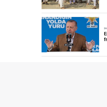
26
E
f