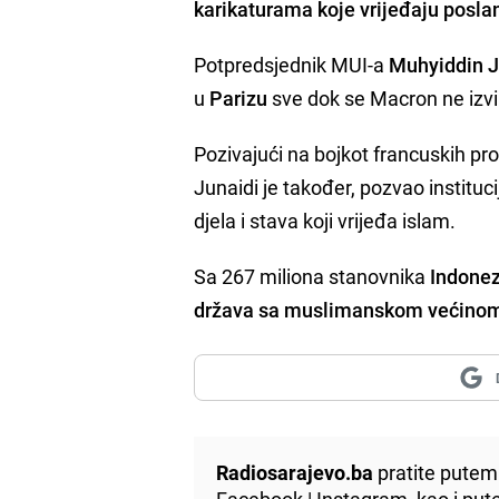
karikaturama koje vrijeđaju pos
Potpredsjednik MUI-a
Muhyiddin J
u
Parizu
sve dok se Macron ne izvi
Pozivajući na bojkot francuskih pro
Junaidi je također, pozvao institu
djela i stava koji vrijeđa islam.
Sa 267 miliona stanovnika
Indonezi
država sa muslimanskom većino
Radiosarajevo.ba
pratite putem 
Facebook
|
Instagram
, kao i p