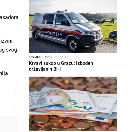
basadora
izvini.
bog svog
/
SVIJET
I
PRIJE OKO 11H
Krvavi sukob u Grazu: Izboden
državljanin BiH
nija