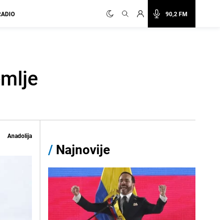
RADIO
90,2 FM
emlje
Anadolija
/
Najnovije