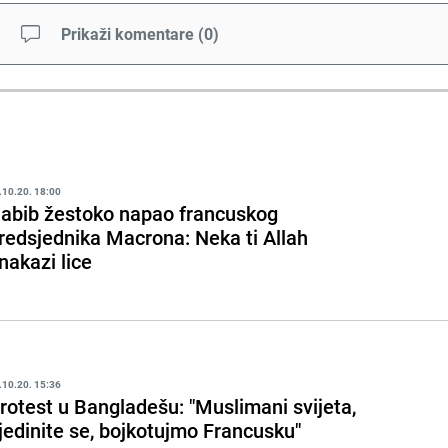
Prikaži komentare
(
0
)
.10.20. 18:00
abib žestoko napao francuskog
redsjednika Macrona: Neka ti Allah
nakazi lice
.10.20. 15:36
rotest u Bangladešu: "Muslimani svijeta,
jedinite se, bojkotujmo Francusku"