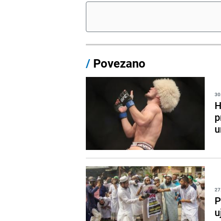
/
Povezano
30
H
p
u
27
P
u