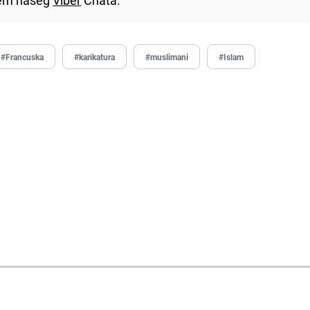
#Francuska
#karikatura
#muslimani
#Islam