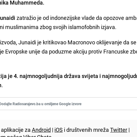
lanika Muhammeda.
unaidi
zatražio je od indonezijske vlade da opozove am
ni muslimanima zbog svojih islamofobnih izjava.
izvoda, Junaidi je kritikovao Macronovo oklijevanje da se 
cije Evropske unije da poduzme akciju protiv Francuske z
ja je 4. najmnogoljudnija država svijeta i najmnogoljud
m
.
Dodajte Radiosarajevo.ba u omiljene Google izvore
aplikacije za
Android
|
iOS
i društvenih mreža
Twitter
|
utem našeg
Viber
Chata.