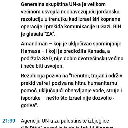
Generalna skupština UN-a je velikom
većinom usvojila neobavezujuću jordansku
rezoluciju u trenutku kad Izrael širi kopnene
operacije i prekida komunikacije u Gazi. BiH
je glasala "ZA".
Amandman – koji je uključivao spominjanje
Hamasa – i koji je predložila Kanada, a
podržala SAD, nije dobio dvotrećinsku većinu
i neće biti usvojen.
Rezolucija poziva na "trenutni, trajan i održiv
prekid vatre i poziva na hitnu humanitarnu
pomoć, uključujući obnavljanje vode, struje i
isporuke – nešto što Izrael nije dozvolio -
goriva".
21:39
Agencija UN-a za palestinske izbjeglice
(UNRWA) saopćila je da je
još 14 članova