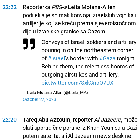
22:22
Reporterka
PBS-a
Leila Molana-Allen
podijelila je snimak konvoja izraelskih vojnika i
artiljerije koji se kreću prema sjeveroistočnom
dijelu izraelske granice sa Gazom.
Convoys of Israeli soldiers and artillery
pouring in on the northeastern corner
of
#Israel
’s border with
#Gaza
tonight.
Behind them, the relentless booms of
outgoing airstrikes and artillery.
pic.twitter.com/Sxk3noQ7UX
— Leila Molana-Allen (@Leila_MA)
October 27, 2023
22:20
Tareq Abu Azzoum, reporter
Al Jazeere
, može
slati sporadične poruke iz Khan Younisa u Gazi
putem satelita, ali Al Jazeerin news desk ne