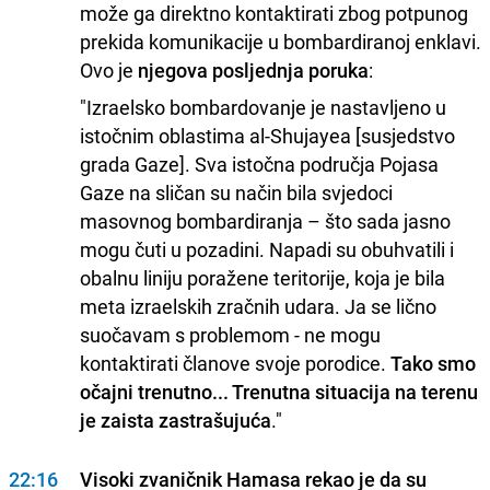
može ga direktno kontaktirati zbog potpunog
prekida komunikacije u bombardiranoj enklavi.
Ovo je
njegova posljednja poruka
:
"Izraelsko bombardovanje je nastavljeno u
istočnim oblastima al-Shujayea [susjedstvo
grada Gaze]. Sva istočna područja Pojasa
Gaze na sličan su način bila svjedoci
masovnog bombardiranja – što sada jasno
mogu čuti u pozadini. Napadi su obuhvatili i
obalnu liniju poražene teritorije, koja je bila
meta izraelskih zračnih udara. Ja se lično
suočavam s problemom - ne mogu
kontaktirati članove svoje porodice.
Tako smo
očajni trenutno... Trenutna situacija na terenu
je zaista zastrašujuća
."
22:16
Visoki zvaničnik Hamasa rekao je da su