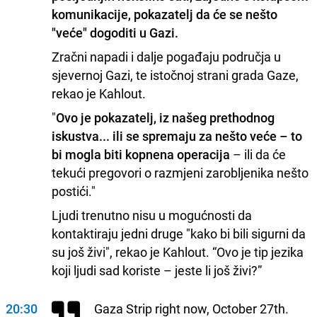
komunikacije, pokazatelj da će se nešto
"veće" dogoditi u Gazi.
Zračni napadi i dalje pogađaju područja u
sjevernoj Gazi, te istočnoj strani grada Gaze,
rekao je Kahlout.
"
Ovo je pokazatelj, iz našeg prethodnog
iskustva... ili se spremaju za nešto veće – to
bi mogla biti kopnena operacija
– ili da će
tekući pregovori o razmjeni zarobljenika nešto
postići."
Ljudi trenutno nisu u mogućnosti da
kontaktiraju jedni druge "kako bi bili sigurni da
su još živi", rekao je Kahlout. “Ovo je tip jezika
koji ljudi sad koriste – jeste li još živi?”
20:30
Gaza Strip right now, October 27th.