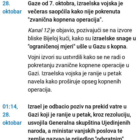
28.
Gaze od 7. oktobra, izraelska vojska je
oktobar
večeras saopćila kako nije pokrenuta
"zvanična kopnena operacija".
Kanal 12
je objavio, pozivajući se na izvore
bliske Bijeloj kući, kako su
izraelske snage u
"ograničenoj mjeri" ušle u Gazu s kopna
.
Vojni izvori su ustvrdili kako se ne radi o
pokretanju zvanične kopnene operacije u
Gazi. Izraelska vojska je ranije u petak
navela kako proširuje opseg kopnenih
operacija.
01:14,
Izrael je odbacio poziv na prekid vatre u
28.
Gazi koji je ranije u petak, kroz rezoluciju,
oktobar
usvojila Generalna skupština Ujedinjenih
naroda, a ministar vanjskih poslova te
zemlje nazvao je prijedlog "odvratnim".