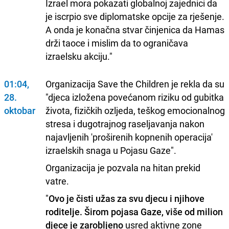
Izrael mora pokazati globalnoj zajednici da
je iscrpio sve diplomatske opcije za rješenje.
A onda je konačna stvar činjenica da Hamas
drži taoce i mislim da to ograničava
izraelsku akciju."
01:04,
Organizacija Save the Children je rekla da su
28.
"djeca izložena povećanom riziku od gubitka
oktobar
života, fizičkih ozljeda, teškog emocionalnog
stresa i dugotrajnog raseljavanja nakon
najavljenih 'proširenih kopnenih operacija'
izraelskih snaga u Pojasu Gaze".
Organizacija je pozvala na hitan prekid
vatre.
"
Ovo je čisti užas za svu djecu i njihove
roditelje. Širom pojasa Gaze, više od milion
djece je zarobljeno
usred aktivne zone