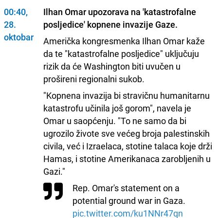
00:40,
Ilhan Omar upozorava na 'katastrofalne
28.
posljedice' kopnene invazije Gaze.
oktobar
Američka kongresmenka Ilhan Omar kaže
da te "katastrofalne posljedice" uključuju
rizik da će Washington biti uvučen u
prošireni regionalni sukob.
"Kopnena invazija bi stravičnu humanitarnu
katastrofu učinila još gorom", navela je
Omar u saopćenju. "To ne samo da bi
ugrozilo živote sve većeg broja palestinskih
civila, već i Izraelaca, stotine talaca koje drži
Hamas, i stotine Amerikanaca zarobljenih u
Gazi."
Rep. Omar's statement on a
potential ground war in Gaza.
pic.twitter.com/ku1NNr47qn