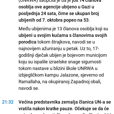
osoblja ove agencije ubijeno u Gazi u
posljednja 24 sata, čime se ukupan broj
ubijenih od 7. oktobra popeo na 53
.
Među ubijenima je 13 članova osoblja koji su
ubijeni u svojim kućama s članovima svojih
porodica
tokom štrajkova, navodi se u
najnovijem ažuriranju u petak. Uz to, 17-
godišnji dječak ubijen je bojevom municijom
koju su ispalile izraelske snage sigurnosti
tokom nastave u blizini škole UNRWA u
izbjegličkom kampu Jalazone, sjeverno od
Ramallaha, na okupiranoj Zapadnoj obali,
navodi se.
21:32
Većina predstavnika zemalja članica UN-a se
vratila nakon kratke pauze. Očekuje se da će