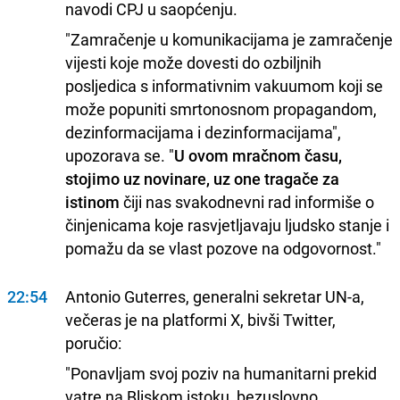
navodi CPJ u saopćenju.
"Zamračenje u komunikacijama je zamračenje
vijesti koje može dovesti do ozbiljnih
posljedica s informativnim vakuumom koji se
može popuniti smrtonosnom propagandom,
dezinformacijama i dezinformacijama",
upozorava se. "
U ovom mračnom času,
stojimo uz novinare, uz one tragače za
istinom
čiji nas svakodnevni rad informiše o
činjenicama koje rasvjetljavaju ljudsko stanje i
pomažu da se vlast pozove na odgovornost."
22:54
Antonio Guterres, generalni sekretar UN-a,
večeras je na platformi X, bivši Twitter,
poručio:
"Ponavljam svoj poziv na humanitarni prekid
vatre na Bliskom istoku, bezuslovno