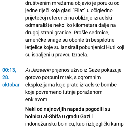
društvenim mrežama objavio je poruku od
jedne riječi koja glasi "Eilat" u očigledno
prijetećoj referenci na obližnje izraelski
odmaralište nekoliko kilometara dalje na
drugoj strani granice. Prošle sedmice,
američke snage su oborile tri bespilotne
letjelice koje su lansirali pobunjenici Huti koji
su ispaljeni u pravcu Izraela.
00:13,
Al Jazeerin
prijenos uživo iz Gaze pokazuje
28.
gotovo potpuni mrak, s ogromnim
oktobar
eksplozijama koje prate izraelske bombe
koje povremeno tutnje poraženom
enklavom.
Neki od najnovijih napada pogodili su
bolnicu al-Shifa u gradu Gazi
i
indonežansku bolnicu, kao i izbjeglički kamp