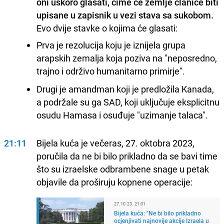
oni uskoro glasati, čime će zemlje članice biti
upisane u zapisnik u vezi stava sa sukobom.
Evo dvije stavke o kojima će glasati:
Prva je rezolucija koju je iznijela grupa
arapskih zemalja koja poziva na "neposredno,
trajno i održivo humanitarno primirje".
Drugi je amandman koji je predložila Kanada,
a podržale su ga SAD, koji uključuje eksplicitnu
osudu Hamasa i osuđuje "uzimanje talaca".
21:11
Bijela kuća je večeras, 27. oktobra 2023,
poručila da ne bi bilo prikladno da se bavi time
što su izraelske odbrambene snage u petak
objavile da proširuju kopnene operacije:
27.10.23. 21:01
Bijela kuća: "Ne bi bilo prikladno
ocjenjivati ​​najnovije akcije Izraela u