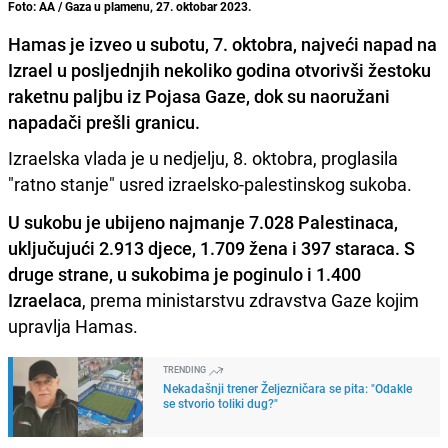
Foto: AA / Gaza u plamenu, 27. oktobar 2023.
Hamas je izveo u subotu, 7. oktobra, najveći napad na
Izrael u posljednjih nekoliko godina otvorivši žestoku
raketnu paljbu iz Pojasa Gaze, dok su naoružani
napadači prešli granicu.
Izraelska vlada je u nedjelju, 8. oktobra, proglasila
"ratno stanje" usred izraelsko-palestinskog sukoba.
U sukobu je ubijeno najmanje 7.028 Palestinaca,
uključujući 2.913 djece, 1.709 žena i 397 staraca. S
druge strane, u sukobima je poginulo i 1.400
Izraelaca
, prema ministarstvu zdravstva Gaze kojim
upravlja Hamas.
TRENDING
Nekadašnji trener Željezničara se pita: "Odakle
se stvorio toliki dug?"