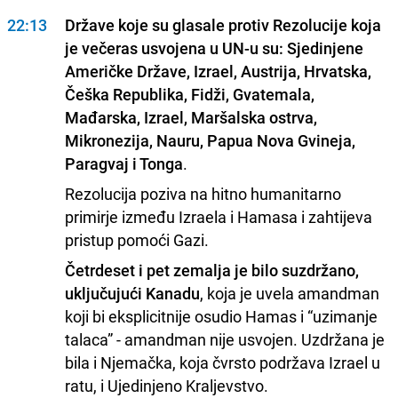
22:13
Države koje su glasale protiv Rezolucije koja
je večeras usvojena u UN-u su: Sjedinjene
Američke Države, Izrael, Austrija, Hrvatska,
Češka Republika, Fidži, Gvatemala,
Mađarska, Izrael, Maršalska ostrva,
Mikronezija, Nauru, Papua Nova Gvineja,
Paragvaj i Tonga
.
Rezolucija poziva na hitno humanitarno
primirje između Izraela i Hamasa i zahtijeva
pristup pomoći Gazi.
Četrdeset i pet zemalja je bilo suzdržano,
uključujući Kanadu
, koja je uvela amandman
koji bi eksplicitnije osudio Hamas i “uzimanje
talaca” - amandman nije usvojen. Uzdržana je
bila i Njemačka, koja čvrsto podržava Izrael u
ratu, i Ujedinjeno Kraljevstvo.