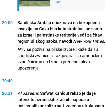
Gazi"
20:56
Saudijska Arabija upozorava da bi kopnena
invazija na Gazu bila katastrofalna, ne samo
za Izrael i palestinske teritorije već i za čitav
region Bliskog istoka, navodi
New York Times
.
NYT
se poziva na bliske izvore i kaže da su
saudijski zvaničnici razgovarali sa američkim
zvaničnicima da Izraelu prenesu takvo
upozorenje.
20:49
20:31
Al Jazeerin
Safwat Kahlout rekao je da je
intenzitet izraelskih zračnih napada u
posljednjih nekoliko sati, zajedno s kolapsom