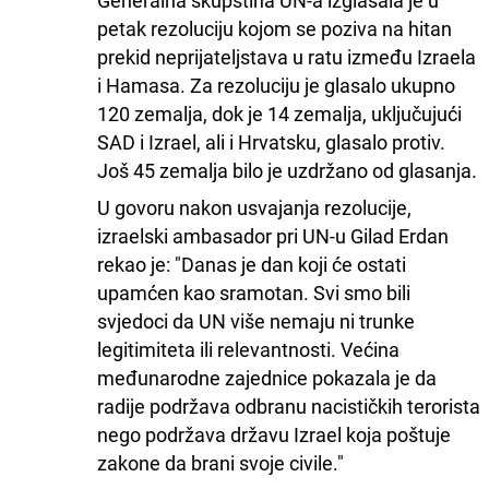
Generalna skupština UN-a izglasala je u
petak rezoluciju kojom se poziva na hitan
prekid neprijateljstava u ratu između Izraela
i Hamasa. Za rezoluciju je glasalo ukupno
120 zemalja, dok je 14 zemalja, uključujući
SAD i Izrael, ali i Hrvatsku, glasalo protiv.
Još 45 zemalja bilo je uzdržano od glasanja.
U govoru nakon usvajanja rezolucije,
izraelski ambasador pri UN-u Gilad Erdan
rekao je: "Danas je dan koji će ostati
upamćen kao sramotan. Svi smo bili
svjedoci da UN više nemaju ni trunke
legitimiteta ili relevantnosti. Većina
međunarodne zajednice pokazala je da
radije podržava odbranu nacističkih terorista
nego podržava državu Izrael koja poštuje
zakone da brani svoje civile."