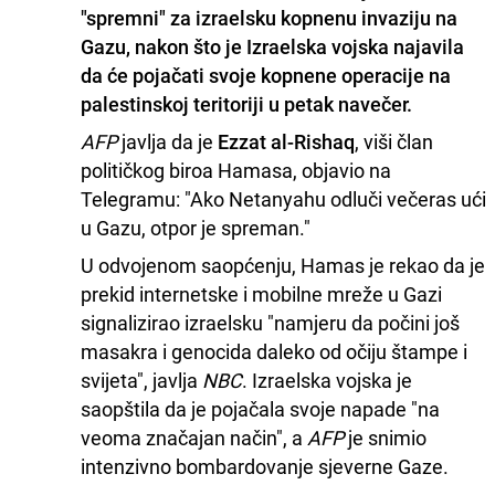
"spremni" za izraelsku kopnenu invaziju na
Gazu, nakon što je Izraelska vojska najavila
da će pojačati svoje kopnene operacije na
palestinskoj teritoriji u petak navečer.
AFP
javlja da je
Ezzat al-Rishaq
, viši član
političkog biroa Hamasa, objavio na
Telegramu: "Ako Netanyahu odluči večeras ući
u Gazu, otpor je spreman."
U odvojenom saopćenju, Hamas je rekao da je
prekid internetske i mobilne mreže u Gazi
signalizirao izraelsku "namjeru da počini još
masakra i genocida daleko od očiju štampe i
svijeta", javlja
NBC
. Izraelska vojska je
saopštila da je pojačala svoje napade "na
veoma značajan način", a
AFP
je snimio
intenzivno bombardovanje sjeverne Gaze.