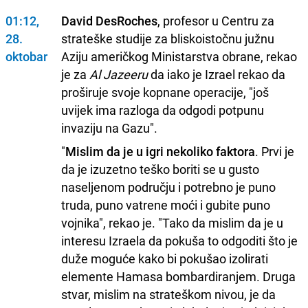
01:12,
David DesRoches
, profesor u Centru za
28.
strateške studije za bliskoistočnu južnu
oktobar
Aziju američkog Ministarstva obrane, rekao
je za
Al Jazeeru
da iako je Izrael rekao da
proširuje svoje kopnane operacije, "još
uvijek ima razloga da odgodi potpunu
invaziju na Gazu".
"
Mislim da je u igri nekoliko faktora
. Prvi je
da je izuzetno teško boriti se u gusto
naseljenom području i potrebno je puno
truda, puno vatrene moći i gubite puno
vojnika", rekao je. "Tako da mislim da je u
interesu Izraela da pokuša to odgoditi što je
duže moguće kako bi pokušao izolirati
elemente Hamasa bombardiranjem. Druga
stvar, mislim na strateškom nivou, je da