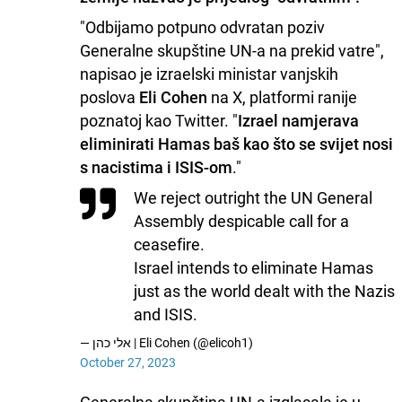
"Odbijamo potpuno odvratan poziv
Generalne skupštine UN-a na prekid vatre",
napisao je izraelski ministar vanjskih
poslova
Eli Cohen
na X, platformi ranije
poznatoj kao Twitter. "
Izrael namjerava
eliminirati Hamas baš kao što se svijet nosi
s nacistima i ISIS-om
."
We reject outright the UN General
Assembly despicable call for a
ceasefire.
Israel intends to eliminate Hamas
just as the world dealt with the Nazis
and ISIS.
— אלי כהן | Eli Cohen (@elicoh1)
October 27, 2023