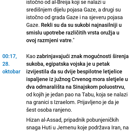
istočno od al-Breija koji se nalazi u
središnjem dijelu pojasa Gaze, a drugi su
istočno od grada Gaze i na sjeveru pojasa
Gaze.
Rekli su da su sukobi najnasilniji u
smislu upotrebe različitih vrsta oružja u
ovoj razmjeni vatre
."
00:17,
Kao
zabrinjavajući znak mogućnosti širenja
28.
sukoba, egipatska vojska je u petak
oktobar
izvijestila da su dvije bespilotne letjelice
ispaljene iz južnog Crvenog mora sletjele u
dva odmarališta na Sinajskom poluostrvu
,
od kojih je jedan pao na Tabu, koja se nalazi
na granici s Izraelom. Prijavljeno je da je
šest osoba ranjeno.
Hizan al-Assad, pripadnik pobunjeničkih
snaga Huti u Jemenu koje podržava Iran, na