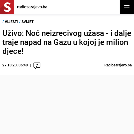
Otvor
/
VIJESTI
/
SVIJET
Uživo: Noć neizrecivog užasa - i dalje
traje napad na Gazu u kojoj je milion
djece!
27.10.23. 06:40
Radiosarajevo.ba
7