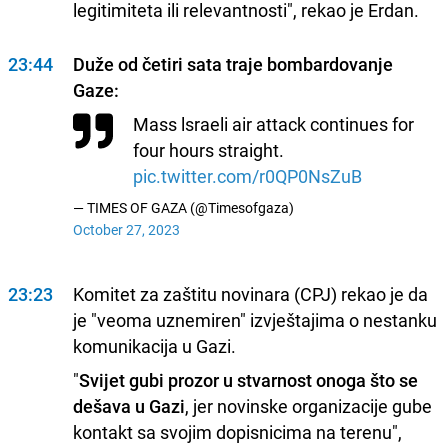
legitimiteta ili relevantnosti", rekao je Erdan.
23:44
Duže od četiri sata traje bombardovanje
Gaze:
Mass lsraeli air attack continues for
four hours straight.
pic.twitter.com/r0QP0NsZuB
— TIMES OF GAZA (@Timesofgaza)
October 27, 2023
23:23
Komitet za zaštitu novinara (CPJ) rekao je da
je "veoma uznemiren" izvještajima o nestanku
komunikacija u Gazi.
"
Svijet gubi prozor u stvarnost onoga što se
dešava u Gazi
, jer novinske organizacije gube
kontakt sa svojim dopisnicima na terenu",