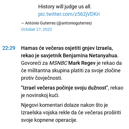
History will judge us all.
pic.twitter.com/z562jVDKri
— António Guterres (@antonioguterres)
October 27, 2023
22:29
Hamas će večeras osjetiti gnjev Izraela,
rekao je savjetnik Benjamina Netanyahua.
Govoreći za
MSNBC
Mark Regev
je rekao da
će militantna skupina platiti za svoje zločine
protiv čovječnosti.
"Izrael večeras počinje svoju dužnost"
, rekao
je novinskoj kući.
Njegovi komentari dolaze nakon što je
Izraelska vojska rekle da će večeras proširiti
svoje kopnene operacije.