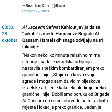
— Rep. Ilhan Omar (@Ilhan)
October 27, 2023
00:33,
Al Jazeerin
Safwat Kahlout javlja da se
28.
"sukobi" između Hamasove Brigade Al-
oktobar
Qassam i izraelskih snaga odvijaju na tri
lokacije:
“Nakon nekoliko minuta relativno mirne
situacije, sada je izraelska artiljerija
nastavila s teškim bombardiranjem preko
granične linije. „Stojim na krovu svoje
zgrade i mogao sam da vidim bljeskove
izraelske artiljerije kako eksplodiraju preko
granične linije. Dobili smo poruku od Brigade
Al-Qassam da se sukobi vode na tri različita
mjesta i lokacije preko granice. Jedan je