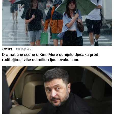
/
SVIJET
I
PRIJE 48MIN
Dramatične scene u Kini: More odnijelo dječaka pred
roditeljima, više od milion ljudi evakuisano