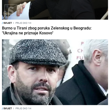
/
SVIJET
I
PRIJE OKO 1H
Burno u Tirani zbog poruka Zelenskog u Beogradu:
"Ukrajina ne priznaje Kosovo"
/
SVIJET
I
PRIJE OKO 1H