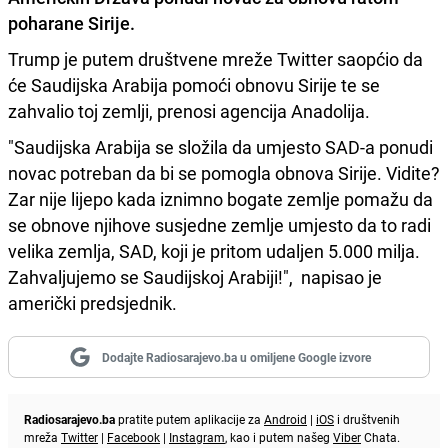
poharane Sirije.
Trump je putem društvene mreže Twitter saopćio da
će Saudijska Arabija pomoći obnovu Sirije te se
zahvalio toj zemlji, prenosi agencija Anadolija.
"Saudijska Arabija se složila da umjesto SAD-a ponudi
novac potreban da bi se pomogla obnova Sirije. Vidite?
Zar nije lijepo kada iznimno bogate zemlje pomažu da
se obnove njihove susjedne zemlje umjesto da to radi
velika zemlja, SAD, koji je pritom udaljen 5.000 milja.
Zahvaljujemo se Saudijskoj Arabiji!", napisao je
američki predsjednik.
Dodajte Radiosarajevo.ba u omiljene Google izvore
Radiosarajevo.ba
pratite putem aplikacije za
Android
|
iOS
i društvenih
mreža
Twitter
|
Facebook
|
Instagram
, kao i putem našeg
Viber
Chata.