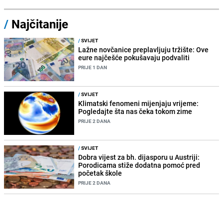
/
Najčitanije
/
SVIJET
Lažne novčanice preplavljuju tržište: Ove
eure najčešće pokušavaju podvaliti
PRIJE 1 DAN
/
SVIJET
Klimatski fenomeni mijenjaju vrijeme:
Pogledajte šta nas čeka tokom zime
PRIJE 2 DANA
/
SVIJET
Dobra vijest za bh. dijasporu u Austriji:
Porodicama stiže dodatna pomoć pred
početak škole
PRIJE 2 DANA