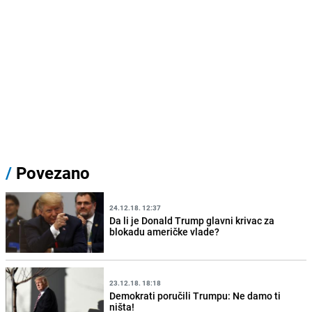
/
Povezano
24.12.18. 12:37
Da li je Donald Trump glavni krivac za
blokadu američke vlade?
23.12.18. 18:18
Demokrati poručili Trumpu: Ne damo ti
ništa!