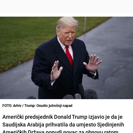
FOTO: Arhiv / Trump: Osudio jutrošnji napad
Američki predsjednik Donald Trump
izjavio je da je
Saudijska Arabija prihvatila da umjesto Sjedinjenih
Američkih Država ponudi novac za obnovu ratom