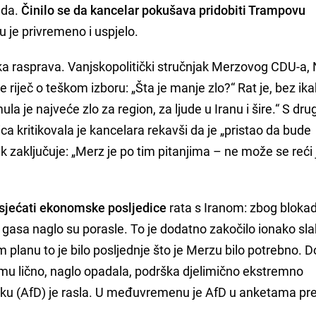
ada.
Činilo se da kancelar pokušava pridobiti Trampovu
 je privremeno i uspjelo.
ka rasprava. Vanjskopolitički stručnjak Merzovog CDU-a, 
 riječ o teškom izboru: „Šta je manje zlo?“ Rat je, bez ik
ula je najveće zlo za region, za ljude u Iranu i šire.“ S dru
ica kritikovala je kancelara rekavši da je „pristao da bude
ik zaključuje: „Merz je po tim pitanjima – ne može se reći 
sjećati ekonomske posljedice
rata s Iranom: zbog bloka
gasa naglo su porasle. To je dodatno zakočilo ionako sl
planu to je bilo posljednje što je Merzu bilo potrebno. D
mu lično, naglo opadala, podrška djelimično ekstremno
čku (AfD) je rasla. U međuvremenu je AfD u anketama pr
.