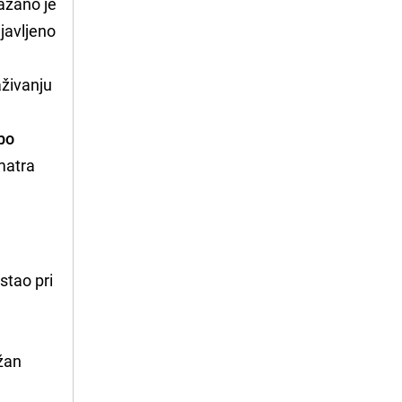
azano je
javljeno
aživanju
bo
matra
stao pri
ažan