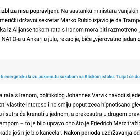
 izbliza nisu popravljeni.
Na sastanku ministara vanjskih
erički državni sekretar Marko Rubio izjavio je da Tram
a iz Alijanse tokom rata s Iranom mora biti razmotreno 
 NATO-a u Ankari u julu, rekao je, biće „vjerovatno jedan 
ti energetsku krizu pokrenutu sukobom na Bliskom istoku: Trajat će do
rata s Iranom, politikolog Johannes Varvik navodi sljed
i vlastite interese i ne smiju poput zeca hipnotisano gle
u i sutra će krenuti u jednom, a prekosutra u drugom prav
pom – to je bilo upravo ono što je Friedrich Merz traži
ada još nije bio kancelar.
Nakon perioda uzdržavanja od