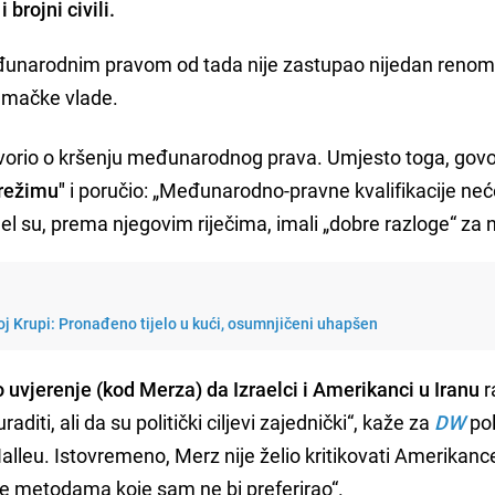
 brojni civili.
eđunarodnim pravom od tada nije zastupao nijedan renom
njemačke vlade.
ovorio o kršenju međunarodnog prava. Umjesto toga, govor
 režimu"
i poručio: „Međunarodno-pravne kvalifikacije ne
ael su, prema njegovim riječima, imali „dobre razloge“ za
j Krupi: Pronađeno tijelo u kući, osumnjičeni uhapšen
o uvjerenje (kod Merza) da Izraelci i Amerikanci u Iranu
r
raditi, ali da su politički ciljevi zajednički“, kaže za
DW
pol
alleu. Istovremeno, Merz nije želio kritikovati Amerikan
de metodama koje sam ne bi preferirao“.