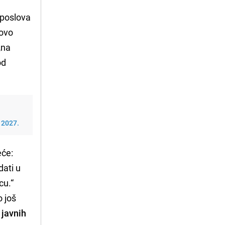
 poslova
povo
„na
od
 2027.
eće:
dati u
cu.“
o još
 javnih