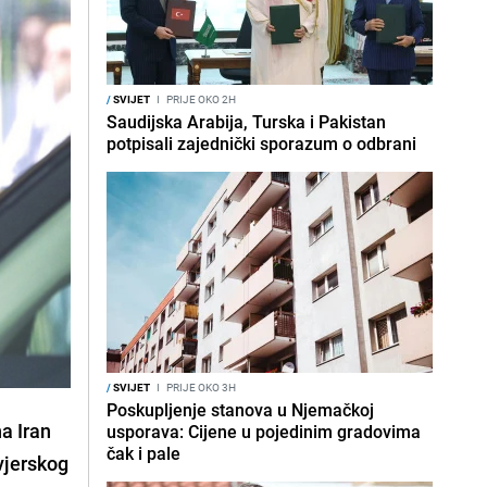
/
SVIJET
I
PRIJE OKO 2H
Saudijska Arabija, Turska i Pakistan
potpisali zajednički sporazum o odbrani
/
SVIJET
I
PRIJE OKO 3H
Poskupljenje stanova u Njemačkoj
a Iran
usporava: Cijene u pojedinim gradovima
čak i pale
vjerskog