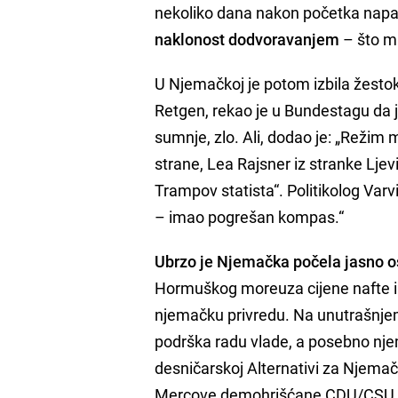
nekoliko dana nakon početka nap
naklonost dodvoravanjem
– što mu
U Njemačkoj je potom izbila žesto
Retgen, rekao je u Bundestagu da je
sumnje, zlo. Ali, dodao je: „Režim m
strane, Lea Rajsner iz stranke Ljev
Trampov statista“. Politikolog Varv
– imao pogrešan kompas.“
Ubrzo je Njemačka počela jasno o
Hormuškog moreuza cijene nafte i 
njemačku privredu. Na unutrašnjem 
podrška radu vlade, a posebno nje
desničarskoj Alternativi za Njema
Mercove demohrišćane CDU/CSU