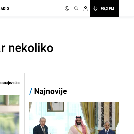
RADIO
90,2 FM
r nekoliko
osarajevo.ba
/
Najnovije