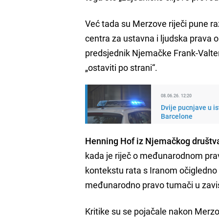
Već tada su Merzove riječi pune ra
centra za ustavna i ljudska prava op
predsjednik Njemačke Frank-Valte
„ostaviti po strani“.
08.06.26. 12:20
Dvije pucnjave u is
Barcelone
Henning Hof iz Njemačkog društva
kada je riječ o međunarodnom prav
kontekstu rata s Iranom očigledno 
međunarodno pravo tumači u zavisn
Kritike su se pojačale nakon Mer