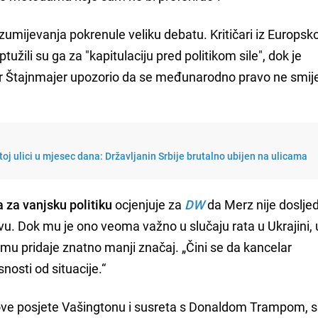
zumijevanja pokrenule veliku debatu. Kritičari iz Europsk
tužili su ga za "kapitulaciju pred politikom sile", dok je
r Štajnmajer upozorio da se međunarodno pravo ne smij
toj ulici u mjesec dana: Državljanin Srbije brutalno ubijen na ulicama
 za vanjsku politiku
ocjenjuje za
DW
da Merz nije doslje
u. Dok mu je ono veoma važno u slučaju rata u Ukrajini, 
mu pridaje znatno manji značaj. „Čini se da kancelar
osti od situacije.“
zove posjete Vašingtonu i susreta s Donaldom Trampom,