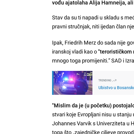
vođu ajatolaha Alija Hamneija, ali i
Stav da su ti napadi u skladu s m
pravni stručnjak, niti ijedan član 
Ipak, Friedrih Merz do sada nije g
iranskoj vladi kao o
"terorističkom
mnogo toga promijeniti.“ SAD i Izr
TRENDING
Ubistvo u Bosansko
"Mislim da je (u početku) postojal
stvari koje Evropljani nisu u stanju u
Johannes Varvik s Univerziteta u H
toga što „zajedničke ciljeve provo