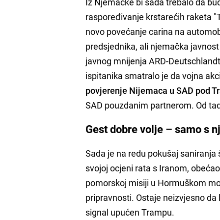
Iz Njemačke bi sada trebalo da bu
raspoređivanje krstarećih raketa 
novo povećanje carina na automobi
predsjednika, ali njemačka javnost
javnog mnijenja ARD-Deutschlandt
ispitanika smatralo je da vojna akc
povjerenje Nijemaca u SAD pod T
SAD pouzdanim partnerom. Od tada s
Gest dobre volje – samo s 
Sada je na redu pokušaj saniranja 
svojoj ocjeni rata s Iranom, obeća
pomorskoj misiji u Hormuškom mor
pripravnosti. Ostaje neizvjesno da l
signal upućen Trampu.