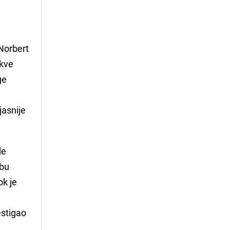
Norbert
akve
ge
jasnije
de
abu
ok je
estigao