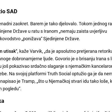
zio SAD
znenadni zaokret. Barem je tako djelovalo. Tokom jednog 
injene Države u ratu s Iranom „nemaju zaista uvjerljivu
 rukovodstvo „ponižava“ Sjedinjene Države.
m utisak"
, kaže Varvik, „da je apsolutno pretjerana retorik
noge dobronamjerne ljude. Govorio je o brisanju Irana s l
onu još pokazivao srdačno slaganje s njemačkim kancelar
sebe. Na svojoj platformi Truth Social optužio ga je da ne
 napisao je Tramp, „što u Njemačkoj stvari idu tako loše, 
m pogledu“.
ka