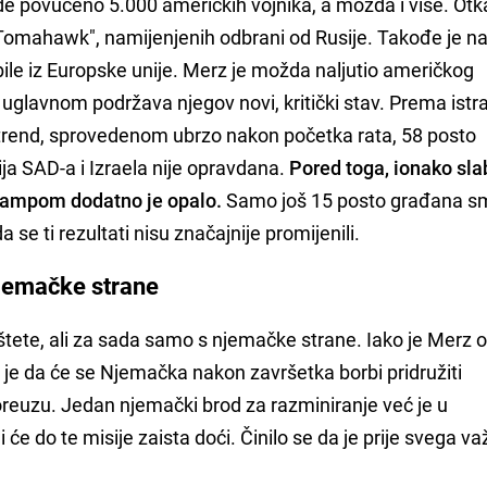
de povučeno 5.000 američkih vojnika, a možda i više. Otk
"Tomahawk", namijenjenih odbrani od Rusije. Takođe je na
le iz Europske unije. Merz je možda naljutio američkog
 uglavnom podržava njegov novi, kritički stav. Prema istr
rend, sprovedenom ubrzo nakon početka rata, 58 posto
ija SAD-a i Izraela nije opravdana.
Pored toga, ionako sla
rampom dodatno je opalo.
Samo još 15 posto građana s
e ti rezultati nisu značajnije promijenili.
njemačke strane
štete, ali za sada samo s njemačke strane. Iako je Merz o
o je da će se Njemačka nakon završetka borbi pridružiti
euzu. Jedan njemački brod za razminiranje već je u
i će do te misije zaista doći. Činilo se da je prije svega v