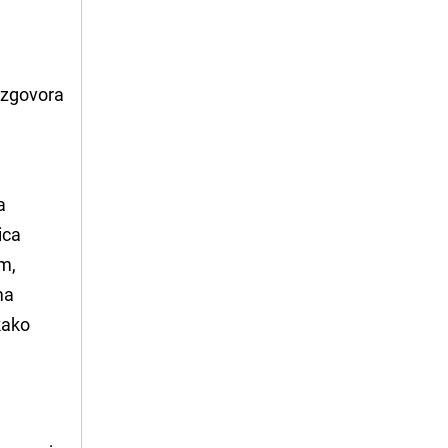
razgovora
a
ica
om,
ma
kako