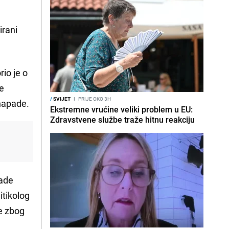
irani
io je o
će
/
SVIJET
I
PRIJE OKO 3H
 napade.
Ekstremne vrućine veliki problem u EU:
Zdravstvene službe traže hitnu reakciju
ade
itikolog
ce zbog