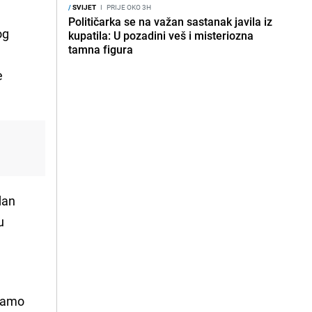
/
SVIJET
I
PRIJE OKO 3H
Političarka se na važan sastanak javila iz
og
kupatila: U pozadini veš i misteriozna
tamna figura
e
dan
u
 samo