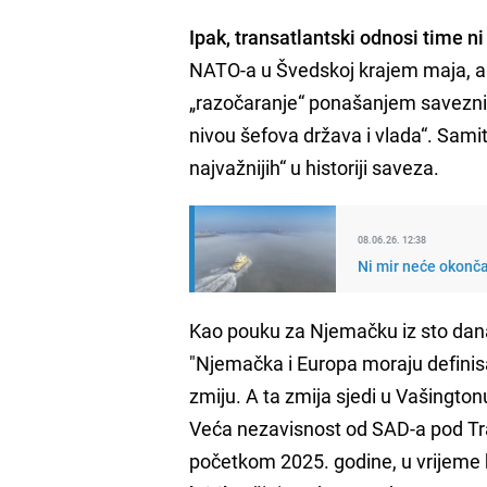
Ipak, transatlantski odnosi time ni
NATO-a u Švedskoj krajem maja, am
„razočaranje“ ponašanjem saveznik
nivou šefova država i vlada“. Samit
najvažnijih“ u historiji saveza.
08.06.26. 12:38
Ni mir neće okonča
Kao pouku za Njemačku iz sto dana 
"Njemačka i Europa moraju definisat
zmiju. A ta zmija sjedi u Vašington
Veća nezavisnost od SAD-a pod Tram
početkom 2025. godine, u vrijeme k