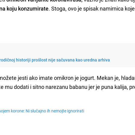
ana koju konzumirate
. Stoga, ovo je spisak namirnica koje
rodičnoj historiji prošlost nije sačuvana kao uredna arhiva
možete jesti ako imate omikron je jogurt. Mekan je, hlad
ete mu dodati i sitno narezanu babanu jer je puna kalija, p
ojem korone: Ni slučajno ih nemojte ignorirati