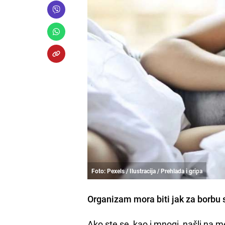
Foto: Pexels / Ilustracija / Prehlada i gripa
Organizam mora biti jak za borbu 
Ako ste se, kao i mnogi, našli na m