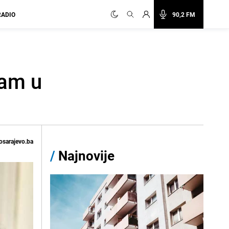
RADIO
90,2 FM
zam u
osarajevo.ba
/
Najnovije