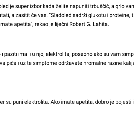
ed je super izbor kada želite napuniti trbuščić, a grlo va
tati, a zasitit će vas. "Sladoled sadrži glukotu i proteine, 
mate apetita", rekao je liječni Robert G. Lahita.
o i paziti ima li u njoj elektrolita, posebno ako su vam sim
 ova pića i uz te simptome održavate nromalne razine kalija
er su puni elektrolita. Ako imate apetita, dobro je pojesti i
.