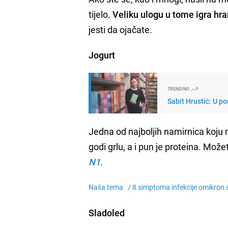
tijelo.
Veliku ulogu u tome igra hr
jesti da ojačate.
Jogurt
TRENDING
Sabit Hrustić: U po
Jedna od najboljih namirnica koju 
godi grlu, a i pun je proteina. Mož
N1
.
Naša tema /
8 simptoma infekcije omikron s
Sladoled