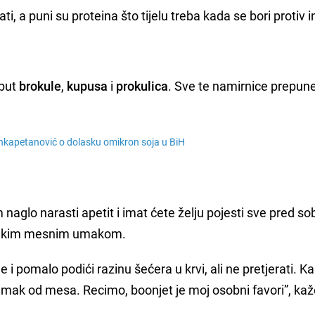
tati, a puni su proteina što tijelu treba kada se bori protiv i
oput
brokule
,
kupusa
i
prokulica
. Sve te namirnice prepun
ankapetanović o dolasku omikron soja u BiH
naglo narasti apetit i imat ćete želju pojesti sve pred s
s nekim mesnim umakom.
e i pomalo podići razinu šećera u krvi, ali ne pretjerati. Ka
mak od mesa. Recimo, boonjet je moj osobni favori”, kaž