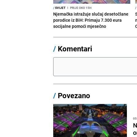
/
SVIJET
I
PRIJE OKO 15H
/
Njemačka istražuje slučaj desetočlane
porodice iz BiH: Primaju 7.300 eura
socijalne pomoći mjesečno
/
Komentari
/
Povezano
05
N
o