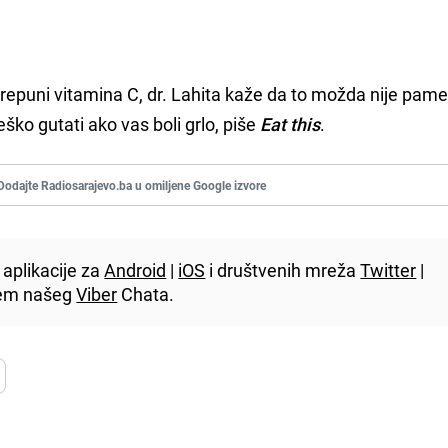
 prepuni vitamina C, dr. Lahita kaže da to možda nije pame
teško gutati ako vas boli grlo, piše
Eat this
.
Dodajte Radiosarajevo.ba u omiljene Google izvore
aplikacije za
Android
|
iOS
i društvenih mreža
Twitter
|
utem našeg
Viber
Chata.