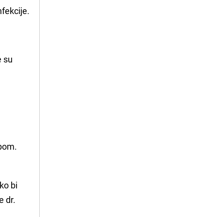
nfekcije.
e su
obom.
ko bi
e dr.