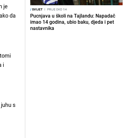
m je
/
SVIJET
I
PRIJE OKO 1H
tako da
Pucnjava u školi na Tajlandu: Napadač
imao 14 godina, ubio baku, djeda i pet
nastavnika
ptomi
 i
 juhu s