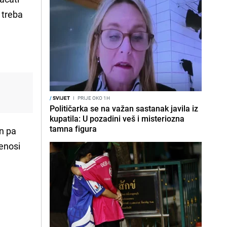
 treba
/
SVIJET
I
PRIJE OKO 1H
Političarka se na važan sastanak javila iz
kupatila: U pozadini veš i misteriozna
tamna figura
an pa
renosi