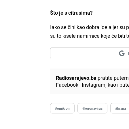
Što je s citrusima?
Iako se čini kao dobra ideja jer su
su to kisele namirnice koje će biti 
Radiosarajevo.ba
pratite putem 
Facebook
|
Instagram
, kao i p
#omikron
#koronavirus
#hrana