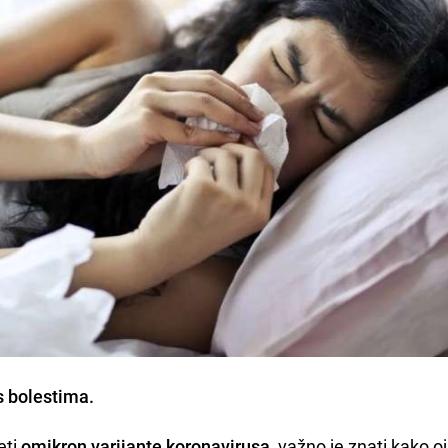
s bolestima
.
eti
omikron varijante koronavirusa
, važno je znati kako o