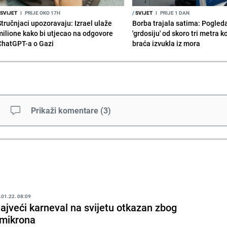
SVIJET
I
PRIJE OKO 17H
/
SVIJET
I
PRIJE 1 DAN
Stručnjaci upozoravaju: Izrael ulaže
Borba trajala satima: Pogled
milione kako bi utjecao na odgovore
'grdosiju' od skoro tri metra k
ChatGPT-a o Gazi
braća izvukla iz mora
Prikaži komentare
(
3
)
.01.22. 08:09
ajveći karneval na svijetu otkazan zbog
mikrona