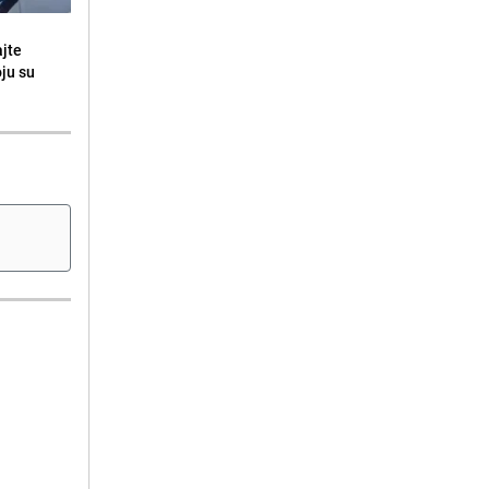
ajte
oju su