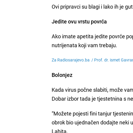
Ovi pripravci su blagi i lako ih je gu
Jedite ovu vrstu povrća
Ako imate apetita jedite povrće p
nutrijenata koji vam trebaju.
Za Radiosarajevo.ba /
Prof. dr. ismet Gavr
Bolonjez
Kada virus počne slabiti, može vam 
Dobar izbor tada je tjestetnina 
“Možete pojesti fini tanjur tjestenin
obrok bio ujednačen dodajte neki u
Lahita.