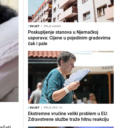
/
SVIJET
I
PRIJE 44MIN
Poskupljenje stanova u Njemačkoj
usporava: Cijene u pojedinim gradovima
čak i pale
/
SVIJET
I
PRIJE OKO 1H
Ekstremne vrućine veliki problem u EU:
Zdravstvene službe traže hitnu reakciju
jačati