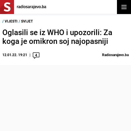
Otvor
/
VIJESTI
/
SVIJET
Oglasili se iz WHO i upozorili: Za
koga je omikron soj najopasniji
12.01.22. 19:21
Radiosarajevo.ba
4