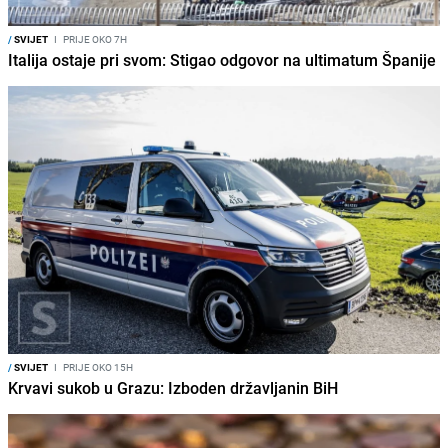
/
SVIJET
I
PRIJE OKO 7H
Italija ostaje pri svom: Stigao odgovor na ultimatum Španije
/
SVIJET
I
PRIJE OKO 15H
Krvavi sukob u Grazu: Izboden državljanin BiH