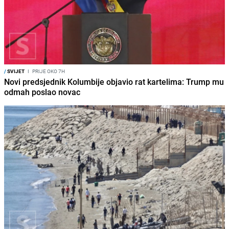
/
SVIJET
I
PRIJE OKO 7H
Novi predsjednik Kolumbije objavio rat kartelima: Trump mu
odmah poslao novac