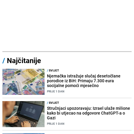
/
Najčitanije
/
SVIJET
Njemačka istražuje slučaj desetočlane
porodice iz BiH: Primaju 7.300 eura
socijalne pomoći mjesečno
PRIJE 1 DAN
/
SVIJET
Stručnjaci upozoravaju: Izrael ulaže milione
kako bi utjecao na odgovore ChatGPT-a o
Gazi
PRIJE 1 DAN