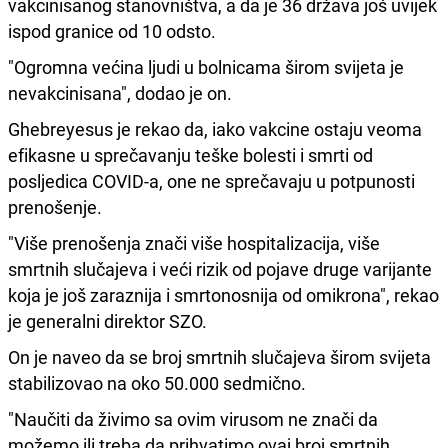
vakcinisanog stanovništva, a da je 36 država još uvijek
ispod granice od 10 odsto.
"Ogromna većina ljudi u bolnicama širom svijeta je
nevakcinisana", dodao je on.
Ghebreyesus je rekao da, iako vakcine ostaju veoma
efikasne u sprečavanju teške bolesti i smrti od
posljedica COVID-a, one ne sprečavaju u potpunosti
prenošenje.
"Više prenošenja znači više hospitalizacija, više
smrtnih slučajeva i veći rizik od pojave druge varijante
koja je još zaraznija i smrtonosnija od omikrona", rekao
je generalni direktor SZO.
On je naveo da se broj smrtnih slučajeva širom svijeta
stabilizovao na oko 50.000 sedmično.
"Naučiti da živimo sa ovim virusom ne znači da
možemo ili treba da prihvatimo ovaj broj smrtnih