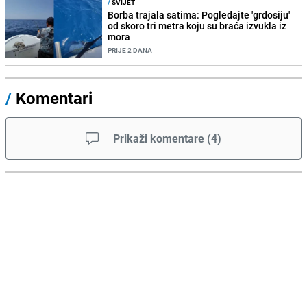
/
SVIJET
Borba trajala satima: Pogledajte 'grdosiju'
od skoro tri metra koju su braća izvukla iz
mora
PRIJE 2 DANA
/
Komentari
Prikaži komentare
(
4
)