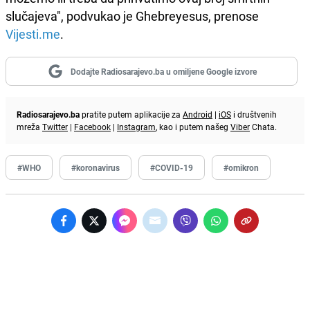
slučajeva", podvukao je Ghebreyesus, prenose
Vijesti.me
.
Dodajte Radiosarajevo.ba u omiljene Google izvore
Radiosarajevo.ba
pratite putem aplikacije za
Android
|
iOS
i društvenih
mreža
Twitter
|
Facebook
|
Instagram
, kao i putem našeg
Viber
Chata.
#WHO
#koronavirus
#COVID-19
#omikron