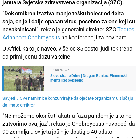
januara
Svjetska zdravstvena organizacija
(SZO).
"
Dok omikron izaziva manje tešku bolest od delta
soja, on je i dalje opasan virus, posebno za one koji su
nevakcinisani
", rekao je generalni direktor SZO
Tedros
Adhanom Ghebreyesus
na konferenciji za novinare.
U Africi, kako je naveo, više od 85 odsto ljudi tek treba
da primi jednu dozu vakcine.
TRENDING
S ove strane Drine | Dragan Banjac: Plemenski
mentalitet pobijedio
Savjeti /
Ove namirnice konzumirajte da ojačate organizam u slučaju
da imate omikron
"Ne možemo okončati akutnu fazu pandemije ako ne
zatvorimo ovaj jaz", rekao je Ghebreyesus navodeći da
90 zemalja u svijetu još nije dostiglo 40 odsto