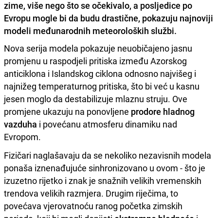
zime, više nego što se očekivalo, a posljedice po
Evropu mogle bi da budu drastične, pokazuju najnoviji
modeli međunarodnih meteoroloških službi.
Nova serija modela pokazuje neuobičajeno jasnu
promjenu u raspodjeli pritiska između Azorskog
anticiklona i Islandskog ciklona odnosno najvišeg i
najnižeg temperaturnog pritiska, što bi već u kasnu
jesen moglo da destabilizuje mlaznu struju. Ove
promjene ukazuju na ponovljene
prodore hladnog
vazduha
i povećanu atmosferu dinamiku nad
Evropom.
Fizičari naglašavaju da se nekoliko nezavisnih modela
ponaša iznenađujuće sinhronizovano u ovom - što je
izuzetno rijetko i znak je snažnih velikih vremenskih
trendova velikih razmjera. Drugim riječima, to
povećava vjerovatnoću ranog početka zimskih