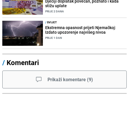
Dječiji doplatak povećan, poznato i kada
stižu uplate
PRIJE 2 DANA
/
SVIJET
Ekstremna opasnost prijeti Njemačkoj:
Izdato upozorenje najvišeg nivoa
PRIJE 1 DAN
/
Komentari
Prikaži komentare
(
9
)