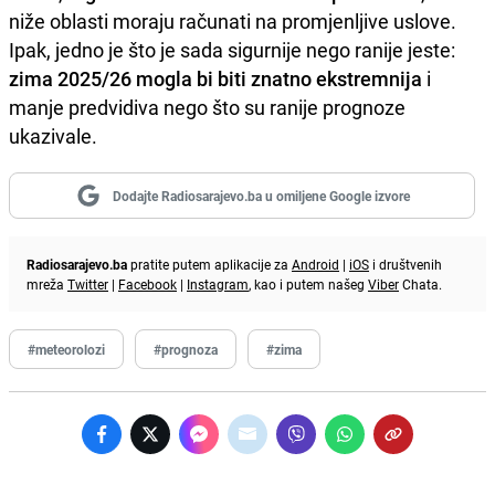
niže oblasti moraju računati na promjenljive uslove.
Ipak, jedno je što je sada sigurnije nego ranije jeste:
zima 2025/26 mogla bi biti znatno ekstremnija
i
manje predvidiva nego što su ranije prognoze
ukazivale.
Dodajte Radiosarajevo.ba u omiljene Google izvore
Radiosarajevo.ba
pratite putem aplikacije za
Android
|
iOS
i društvenih
mreža
Twitter
|
Facebook
|
Instagram
, kao i putem našeg
Viber
Chata.
#meteorolozi
#prognoza
#zima