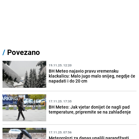
/
Povezano
19.11.25. 12:20
BH Meteo najavio pravu vremensku
klackalicu: Malo jugo malo snijeg, negdje će
napadati i do 20 cm
17.11.25. 17:35
BH Meteo: Jak vjetar donijet će nagli pad
temperature, pripremite se na zahlađenje
17.11.25. 07:56
Meteorolozi za danas upalili narandžasti