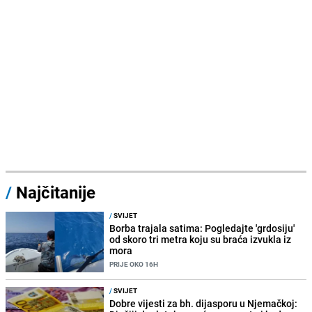
/
Najčitanije
/
SVIJET
Borba trajala satima: Pogledajte 'grdosiju'
od skoro tri metra koju su braća izvukla iz
mora
PRIJE OKO 16H
/
SVIJET
Dobre vijesti za bh. dijasporu u Njemačkoj: