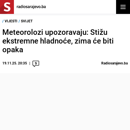
Otvor
/
VIJESTI
/
SVIJET
Meteorolozi upozoravaju: Stižu
ekstremne hladnoće, zima će biti
opaka
19.11.25. 20:35
Radiosarajevo.ba
9