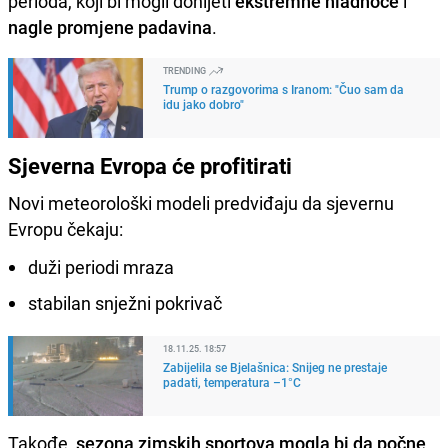
perioda, koji bi mogli donijeti
ekstremne hladnoće
i
nagle promjene padavina
.
TRENDING
Trump o razgovorima s Iranom: "Čuo sam da
idu jako dobro"
Sjeverna Evropa će profitirati
Novi meteorološki modeli predviđaju da sjevernu
Evropu čekaju:
duži periodi mraza
stabilan snježni pokrivač
18.11.25. 18:57
Zabijelila se Bjelašnica: Snijeg ne prestaje
padati, temperatura –1°C
Takođe,
sezona zimskih sportova mogla bi da počne