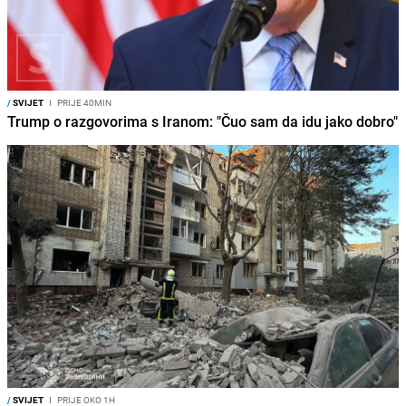
/
SVIJET
I
PRIJE 40MIN
Trump o razgovorima s Iranom: "Čuo sam da idu jako dobro"
/
SVIJET
I
PRIJE OKO 1H