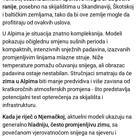
ranije
, posebno na skijalištima u Skandinaviji, Škotskoj
i baltičkim zemljama, tako da bi ove zemlje mogle da
profitiraju od ovakvih uslova.
U Alpima je situacija znatno kompleksnija. Modeli
pokazuju očiglednu smjenu sušnih perioda i
kompaktnih, intenzivnih snježnih padavina, izazvanih
promjenljivim linijama mlazne struje. Niže
temperature pomažu očuvanju snijega, ali obrazac
padavina ostaje nestabilan. Stručnjaci smatraju da će
zima u Alpima
biti manje predvidiva i više zavisna od
kratkoročnih atmosferskih promjena - što predstavlja
potencijalni test opterećenja za skijališta i
infrastrukturu.
Kada je riječ o Njemačkoj
, aktuelni modeli ukazuju na
generalno
hladniju, često promjenljivu zimu
, sa
povećanom vjerovatnoćom snijega na sjeveru i