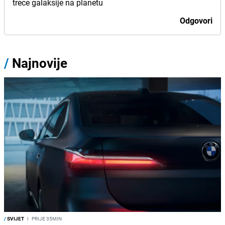
trece galaksije na planetu
Odgovori
/
Najnovije
/
SVIJET
I
PRIJE 35MIN