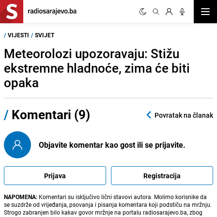
Otvor
/
VIJESTI
/
SVIJET
Meteorolozi upozoravaju: Stižu
ekstremne hladnoće, zima će biti
opaka
/
Komentari (9)
Povratak na članak
Objavite komentar kao gost ili se prijavite.
Prijava
Registracija
NAPOMENA:
Komentari su isključivo lični stavovi autora. Molimo korisnike da
se suzdrže od vrijeđanja, psovanja i pisanja komentara koji podstiču na mržnju.
Strogo zabranjen bilo kakav govor mržnje na portalu radiosarajevo.ba, zbog