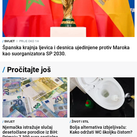
/
SVIJET
I
PRIJE OKO 1H
Španska krajnja ljevica i desnica ujedinjene protiv Maroka
kao suorganizatora SP 2030.
/
Pročitajte još
/
SVIJET
/
ŽIVOT I STIL
Njemačka istražuje slučaj
Bolja alternativa izbjeljivaču:
desetočlane porodice iz BiH:
Kako održati WC školjku čistom?
Primaju 7.300 eura socijalne