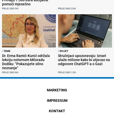
pomoći mjesečno
PRIJE OKO 9H
PRIJE OKO 23H
/
TEME
/
SVIJET
Dr. Erma Ramić-Kunić održala
Stručnjaci upozoravaju: Izrael
lekciju notornom Miloradu
ulaže milione kako bi utjecao na
Dodiku: "Pokazujete silno
odgovore ChatGPT-a o Gazi
neznanje"
PRIJE OKO 8H
PRIJE OKO 12H
MARKETING
IMPRESSUM
KONTAKT