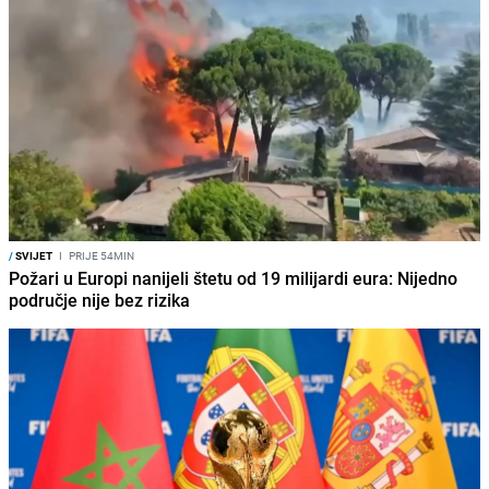
/
SVIJET
I
PRIJE 54MIN
Požari u Europi nanijeli štetu od 19 milijardi eura: Nijedno
područje nije bez rizika