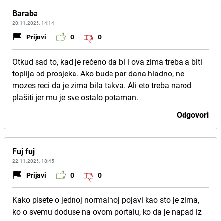
Baraba
20.11.2025. 14:14
Prijavi
0
0
Otkud sad to, kad je rečeno da bi i ova zima trebala biti
toplija od prosjeka. Ako bude par dana hladno, ne
mozes reci da je zima bila takva. Ali eto treba narod
plašiti jer mu je sve ostalo potaman.
Odgovori
Fuj fuj
22.11.2025. 18:45
Prijavi
0
0
Kako pisete o jednoj normalnoj pojavi kao sto je zima,
ko o svemu doduse na ovom portalu, ko da je napad iz