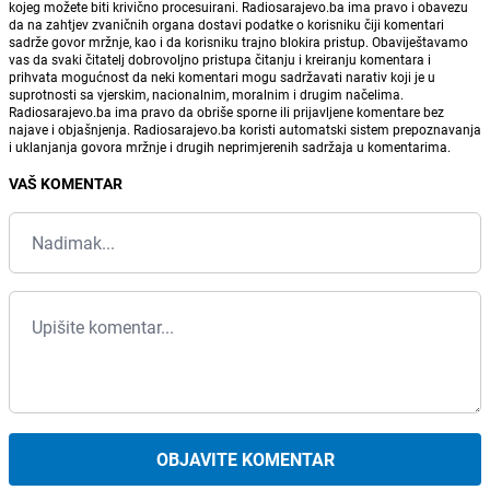
kojeg možete biti krivično procesuirani. Radiosarajevo.ba ima pravo i obavezu
da na zahtjev zvaničnih organa dostavi podatke o korisniku čiji komentari
sadrže govor mržnje, kao i da korisniku trajno blokira pristup. Obaviještavamo
vas da svaki čitatelj dobrovoljno pristupa čitanju i kreiranju komentara i
prihvata mogućnost da neki komentari mogu sadržavati narativ koji je u
suprotnosti sa vjerskim, nacionalnim, moralnim i drugim načelima.
Radiosarajevo.ba ima pravo da obriše sporne ili prijavljene komentare bez
najave i objašnjenja. Radiosarajevo.ba koristi automatski sistem prepoznavanja
i uklanjanja govora mržnje i drugih neprimjerenih sadržaja u komentarima.
VAŠ KOMENTAR
OBJAVITE KOMENTAR