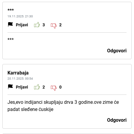
***
19.11.2025. 21:30
Prijavi
3
2
***
Odgovori
Karrabaja
20.11.2025. 00:54
Prijavi
2
0
Jes,evo indijanci skupljaju drva 3 godine.ove zime će
padat sleđene ćuskije
Odgovori