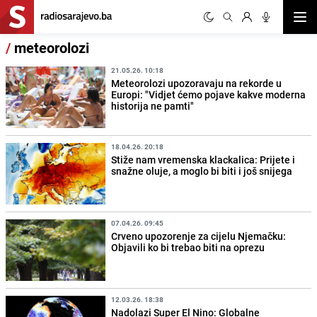
Otvor
/
meteorolozi
21.05.26. 10:18
Meteorolozi upozoravaju na rekorde u
Europi: "Vidjet ćemo pojave kakve moderna
historija ne pamti"
18.04.26. 20:18
Stiže nam vremenska klackalica: Prijete i
snažne oluje, a moglo bi biti i još snijega
07.04.26. 09:45
Crveno upozorenje za cijelu Njemačku:
Objavili ko bi trebao biti na oprezu
12.03.26. 18:38
Nadolazi Super El Nino: Globalne