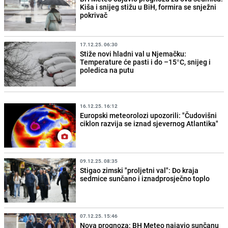
Kiša i snijeg stižu u BiH, formira se snježni
pokrivač
17.12.25. 06:30
Stiže novi hladni val u Njemačku:
Temperature će pasti i do –15°C, snijeg i
poledica na putu
16.12.25. 16:12
Europski meteorolozi upozorili: "Čudovišni
ciklon razvija se iznad sjevernog Atlantika"
09.12.25. 08:35
Stigao zimski "proljetni val": Do kraja
sedmice sunčano i iznadprosječno toplo
07.12.25. 15:46
Nova prognoza: BH Meteo najavio sunčanu