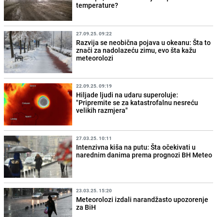
temperature?
27.09.25. 09:22
Razvija se neobična pojava u okeanu: Šta to
znači za nadolazeću zimu, evo šta kažu
meteorolozi
22.09.25. 09:19
Hiljade ljudi na udaru superoluje:
"Pripremite se za katastrofalnu nesreću
velikih razmjera"
27.03.25. 10:11
Intenzivna kiša na putu: Šta očekivati u
narednim danima prema prognozi BH Meteo
23.03.25. 15:20
Meteorolozi izdali narandžasto upozorenje
za BiH