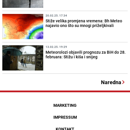
20.02.25. 17:34
Stiže velika promjena vremena: Bh Meteo
najavio ono što su mnogi priželjkivali
13.02.25. 19:29
Meteorolozi objavili prognozu za BiH do 28.
februara: Stižu i kiša i snijeg
Naredna
MARKETING
IMPRESSUM
KONTAKT