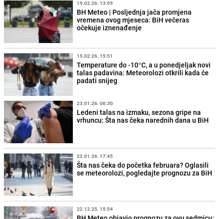
19.02.26. 13:09
BH Meteo | Posljednja jača promjena
vremena ovog mjeseca: BiH večeras
očekuje iznenađenje
15.02.26. 15:51
Temperature do -10°C, a u ponedjeljak novi
talas padavina: Meteorolozi otkrili kada će
padati snijeg
23.01.26. 06:30
Ledeni talas na izmaku, sezona gripe na
vrhuncu: Šta nas čeka narednih dana u BiH
22.01.26. 17:45
Šta nas čeka do početka februara? Oglasili
se meteorolozi, pogledajte prognozu za BiH
22.12.25. 15:54
BH Meteo objavio prognozu za ovu sedmicu: