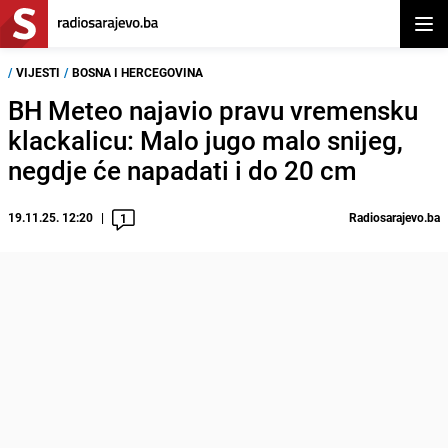
Otvor
/
VIJESTI
/
BOSNA I HERCEGOVINA
BH Meteo najavio pravu vremensku
klackalicu: Malo jugo malo snijeg,
negdje će napadati i do 20 cm
19.11.25. 12:20
Radiosarajevo.ba
1