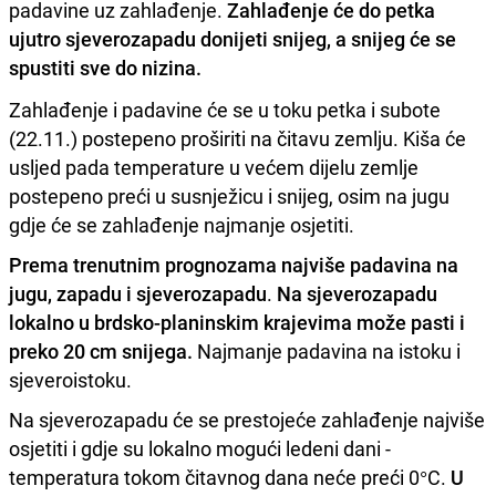
padavine uz zahlađenje.
Zahlađenje će do petka
ujutro sjeverozapadu donijeti snijeg, a snijeg će se
spustiti sve do nizina.
Zahlađenje i padavine će se u toku petka i subote
(22.11.) postepeno proširiti na čitavu zemlju. Kiša će
usljed pada temperature u većem dijelu zemlje
postepeno preći u susnježicu i snijeg, osim na jugu
gdje će se zahlađenje najmanje osjetiti.
Prema trenutnim prognozama najviše padavina na
jugu, zapadu i sjeverozapadu
.
Na sjeverozapadu
lokalno u brdsko-planinskim krajevima može pasti i
preko 20 cm snijega.
Najmanje padavina na istoku i
sjeveroistoku.
Na sjeverozapadu će se prestojeće zahlađenje najviše
osjetiti i gdje su lokalno mogući ledeni dani -
temperatura tokom čitavnog dana neće preći 0°C.
U