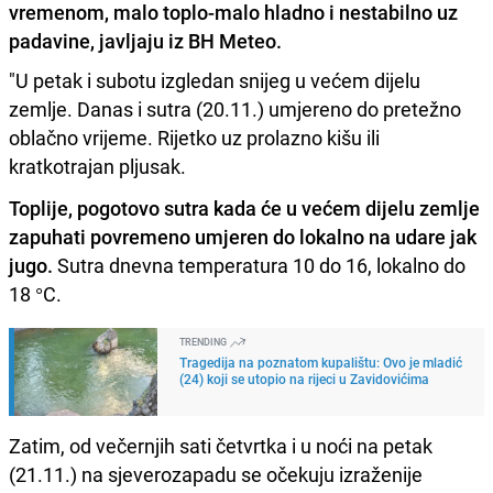
vremenom, malo toplo-malo hladno i nestabilno uz
padavine, javljaju iz BH Meteo.
"U petak i subotu izgledan snijeg u većem dijelu
zemlje. Danas i sutra (20.11.) umjereno do pretežno
oblačno vrijeme. Rijetko uz prolazno kišu ili
kratkotrajan pljusak.
Toplije, pogotovo sutra kada će u većem dijelu zemlje
zapuhati povremeno umjeren do lokalno na udare jak
jugo.
Sutra dnevna temperatura 10 do 16, lokalno do
18 °C.
TRENDING
Tragedija na poznatom kupalištu: Ovo je mladić
(24) koji se utopio na rijeci u Zavidovićima
Zatim, od večernjih sati četvrtka i u noći na petak
(21.11.) na sjeverozapadu se očekuju izraženije