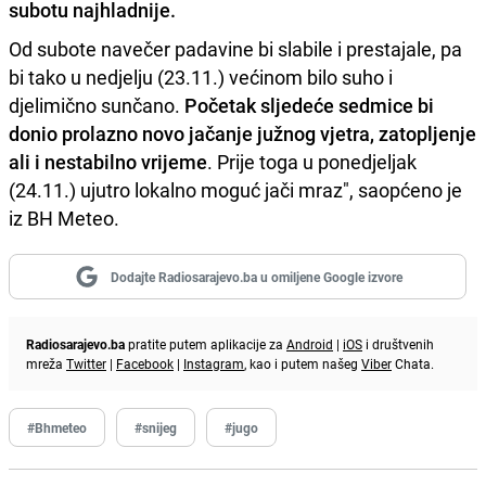
subotu najhladnije.
Od subote navečer padavine bi slabile i prestajale, pa
bi tako u nedjelju (23.11.) većinom bilo suho i
djelimično sunčano.
Početak sljedeće sedmice bi
donio prolazno novo jačanje južnog vjetra,
zatopljenje
ali i nestabilno vrijeme
. Prije toga u ponedjeljak
(24.11.) ujutro lokalno moguć jači mraz", saopćeno je
iz BH Meteo.
Dodajte Radiosarajevo.ba u omiljene Google izvore
Radiosarajevo.ba
pratite putem aplikacije za
Android
|
iOS
i društvenih
mreža
Twitter
|
Facebook
|
Instagram
, kao i putem našeg
Viber
Chata.
#Bhmeteo
#snijeg
#jugo