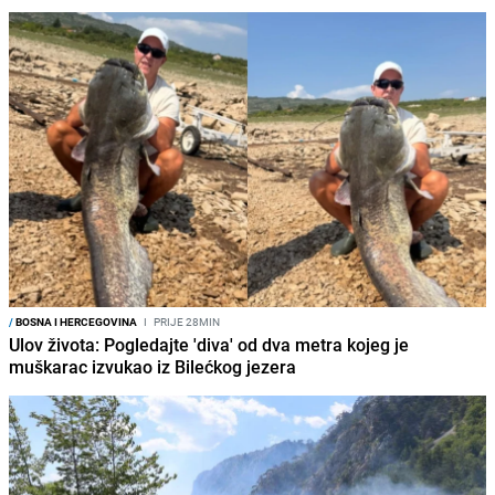
/
BOSNA I HERCEGOVINA
I
PRIJE 28MIN
Ulov života: Pogledajte 'diva' od dva metra kojeg je
muškarac izvukao iz Bilećkog jezera