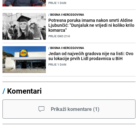
PRIJE 1 DAN
/
BOSNA I HERCEGOVINA
Potresna poruka imama nakon smrti Aldine
Ljubunčić: "Dunjaluk ne vrijedi ni koliko krilo
komarca"
PRIJE OKO 21H
/
BOSNA I HERCEGOVINA
Jedan od najvećih gradova nije na listi: Ovo
su lokacije prvih Lidl prodavnica u BiH
PRIJE 1 DAN
/
Komentari
Prikaži komentare
(
1
)