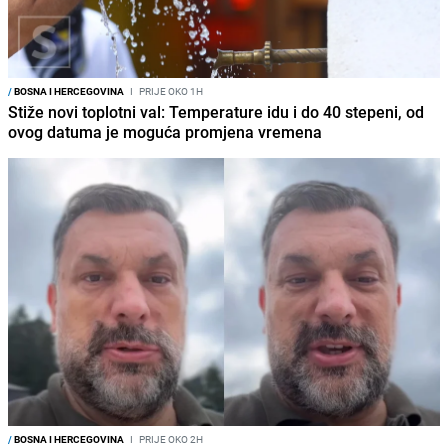
/
BOSNA I HERCEGOVINA
I
PRIJE OKO 1H
Stiže novi toplotni val: Temperature idu i do 40 stepeni, od
ovog datuma je moguća promjena vremena
/
BOSNA I HERCEGOVINA
I
PRIJE OKO 2H