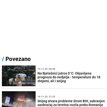
/
Povezano
19.11.25. 08:48
Na Bjelašnici jutros 0°C: Objavljena
prognoza do nedjelje - temperature do 18
stepeni, ali i snijeg
18.11.25. 21:55
Snijeg stvara probleme širom BiH, zabranjen
saobraćaj za teretna vozila preko Romanije