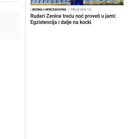
/
BOSNA I HERCEGOVINA
I
PRIJE OKO 1H
Rudari Zenice treću noć proveli u jami:
Egzistencija i dalje na kocki