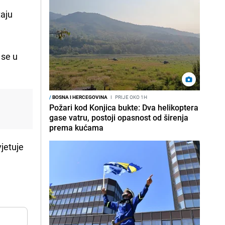
taju
 se u
/
BOSNA I HERCEGOVINA
I
PRIJE OKO 1H
Požari kod Konjica bukte: Dva helikoptera
gase vatru, postoji opasnost od širenja
prema kućama
jetuje