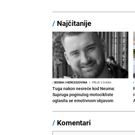
/
Najčitanije
/
BOSNA I HERCEGOVINA
I
PRIJE 3 DANA
/
Tuga nakon nesreće kod Neuma:
Supruga poginulog motocikliste
i
oglasila se emotivnom objavom
/
Komentari