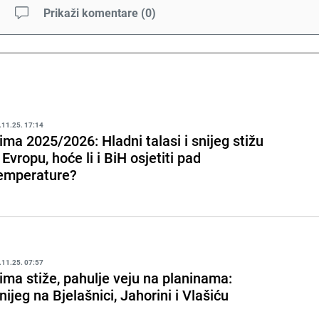
Prikaži komentare
(
0
)
.11.25. 17:14
ima 2025/2026: Hladni talasi i snijeg stižu
 Evropu, hoće li i BiH osjetiti pad
emperature?
.11.25. 07:57
ima stiže, pahulje veju na planinama:
nijeg na Bjelašnici, Jahorini i Vlašiću