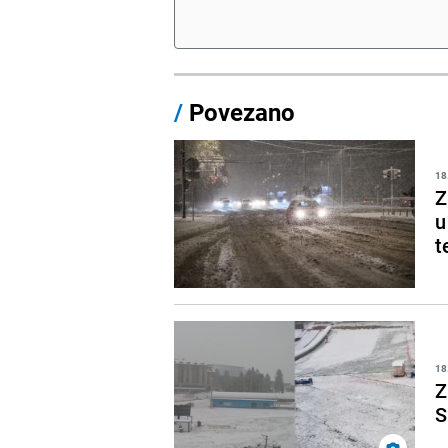
/
Povezano
18
Z
u
t
18
Z
S