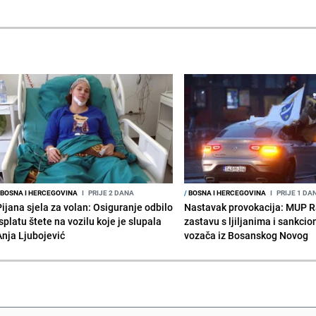
BOSNA I HERCEGOVINA
I
PRIJE 2 DANA
/
BOSNA I HERCEGOVINA
I
PRIJE 1 DA
Pijana sjela za volan: Osiguranje odbilo
Nastavak provokacija: MUP 
splatu štete na vozilu koje je slupala
zastavu s ljiljanima i sankcio
Anja Ljubojević
vozača iz Bosanskog Novog