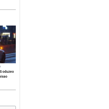
N
RS oduzeo
nisao