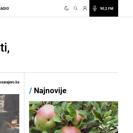
RADIO
90,2 FM
i,
osarajevo.ba
/
Najnovije