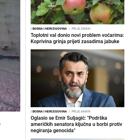
/
BOSNA I HERCEGOVINA
I
PRIJE 29MIN
Toplotni val donio novi problem voćarima:
Koprivina grinja prijeti zasadima jabuke
/
BOSNA I HERCEGOVINA
I
PRIJE 46MIN
Oglasio se Emir Suljagić: "Podrška
e
američkih senatora ključna u borbi protiv
negiranja genocida"