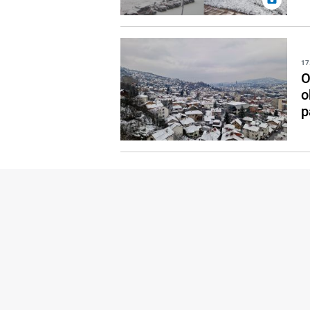
17
O
o
p