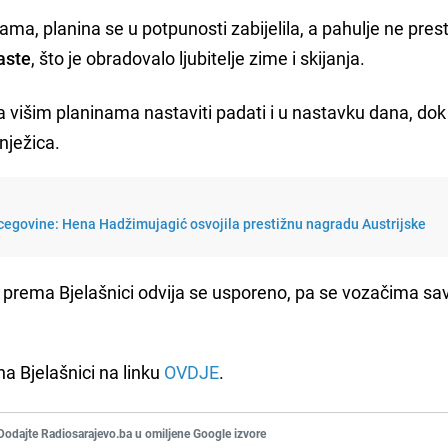
ma, planina se u potpunosti zabijelila, a pahulje ne pres
aste
, što je obradovalo ljubitelje zime i skijanja.
 višim planinama nastaviti padati i u nastavku dana, dok
nježica.
cegovine: Hena Hadžimujagić osvojila prestižnu nagradu Austrijske
prema Bjelašnici odvija se usporeno, pa se vozačima sav
a Bjelašnici na linku
OVDJE
.
Dodajte Radiosarajevo.ba u omiljene Google izvore