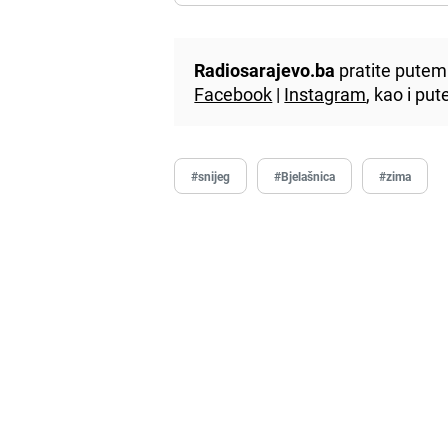
Radiosarajevo.ba
pratite putem 
Facebook
|
Instagram
, kao i p
#snijeg
#Bjelašnica
#zima