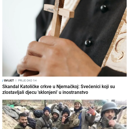
/
SVIJET
I
PRIJE OKO 1H
Skandal Katoličke crkve u Njemačkoj: Svećenici koji su
zlostavljali djecu 'sklonjeni' u inostranstvo