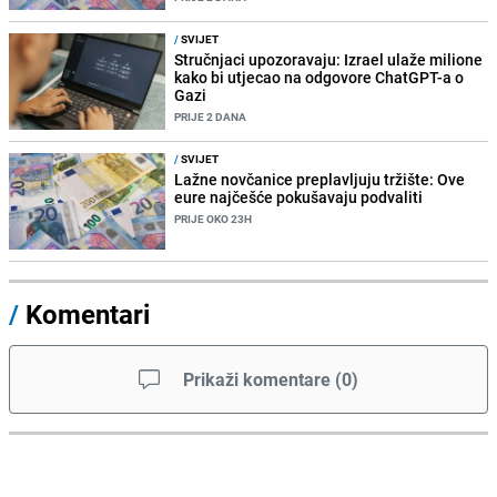
/
SVIJET
Stručnjaci upozoravaju: Izrael ulaže milione
kako bi utjecao na odgovore ChatGPT-a o
Gazi
PRIJE 2 DANA
/
SVIJET
Lažne novčanice preplavljuju tržište: Ove
eure najčešće pokušavaju podvaliti
PRIJE OKO 23H
/
Komentari
Prikaži komentare
(
0
)