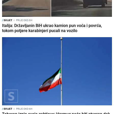
/
SVIJET
I
PRIJE OKO 6H
Italija: Državljanin BiH ukrao kamion pun voća i povrća,
tokom potjere karabinjeri pucali na vozilo
/
SVIJET
I
PRIJE OKO 6H
Teheran iznio svoje zahtjeve: Hormuz neće biti otvoren dok