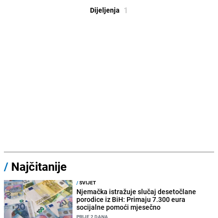
1
Dijeljenja
/
Najčitanije
/
SVIJET
Njemačka istražuje slučaj desetočlane
porodice iz BiH: Primaju 7.300 eura
socijalne pomoći mjesečno
PRIJE 2 DANA