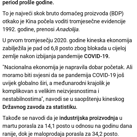
period prošle godine.
To je najveći skok bruto domaćeg proizvoda (BDP)
otkako je Kina počela voditi tromjesečne evidencije
1992. godine, prenosi
Anadolija.
U prvom tromjesečju 2020. godine kineska ekonomija
zabilježila je pad od 6,8 posto zbog blokada u cijeloj
zemlje nakon izbijanja pandemije
COVID-19.
"Nacionalna ekonomija je napravila dobar početak. Ali
moramo biti svjesni da se pandemija COVID-19 još
uvijek globalno širi, a međunarodni krajolik je
komplikovan s velikim neizvjesnostima i
nestabilnostima", navodi se u saopštenju kineskog
Državnog zavoda za statistiku.
Takođe se navodi da je
industrijska proizvodnja
u
martu porasla za 14,1 posto u odnosu na godinu dana
ranije, dok je maloprodaja porasla za 34,2 posto.