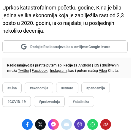
Uprkos katastrofalnom početku godine, Kina je bila
jedina velika ekonomija koja je zabilježila rast od 2,3
posto u 2020. godini, iako najslabiji u posljednjih
nekoliko decenija.
Dodajte Radiosarajevo.ba u omiljene Google izvore
Radiosarajevo.ba
pratite putem aplikacije za
Android
|
iOS
i društvenih
mreža
Twitter
|
Facebook
|
Instagram
, kao i putem našeg
Viber
Chata.
#Kina
#ekonomija
#rekord
#pandemija
#COVID-19
#proizvodnja
#statistika