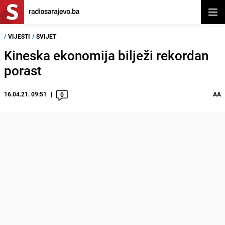
Otvor
/
VIJESTI
/
SVIJET
Kineska ekonomija bilježi rekordan
porast
16.04.21. 09:51
AA
0