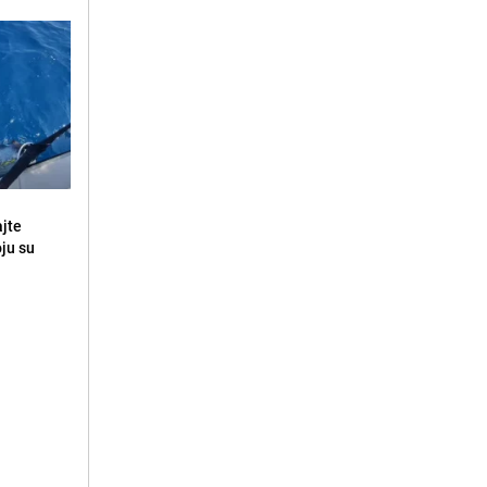
ajte
oju su