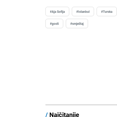
#Aja Sofija
#Istanbul
#Turska
#gosti
#smještaj
/
Najčitanije