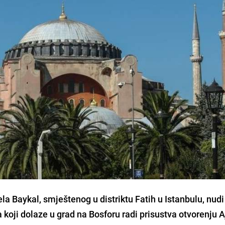
ela Baykal
, smještenog u distriktu
Fatih
u
Istanbulu
, nudi
 koji dolaze u grad na
Bosforu
radi prisustva otvorenju
A