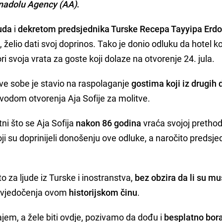
nadolu Agency (AA)
.
uda
i
dekretom predsjednika Turske Recepa Tayyipa Erd
želio dati svoj doprinos. Tako je donio odluku da hotel ko
ri svoja vrata za goste koji dolaze na otvorenje 24. jula.
sve sobe je stavio na raspolaganje
gostima koji iz drugih 
vodom otvorenja Aja Sofije za molitve.
ni što se Aja Sofija
nakon 86 godina
vraća svojoj pretho
ji su doprinijeli donošenju ove odluke, a naročito predsje
to za ljude iz Turske i inostranstva,
bez obzira da li su m
i svjedočenja ovom
historijskom činu
.
jem, a žele biti ovdje, pozivamo da dođu i
besplatno bor