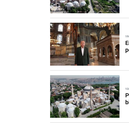
19
E
p
13
P
b