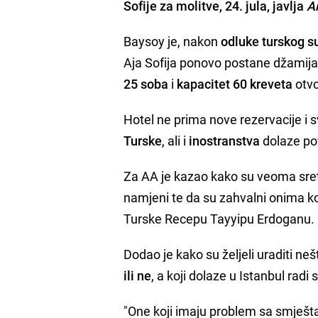
Sofije
za molitve, 24. jula, javlja
A
Baysoy je, nakon
odluke turskog s
Aja Sofija ponovo postane džamija, 
25 soba
i
kapacitet 60 kreveta
otvo
Hotel ne prima nove rezervacije i 
Turske
, ali i
inostranstva
dolaze po
Za AA je kazao kako su veoma sret
namjeni te da su zahvalni onima ko
Turske Recepu Tayyipu Erdoganu.
Dodao je kako su željeli uraditi neš
ili ne
, a koji dolaze u Istanbul rad
"One koji imaju problem sa smješta