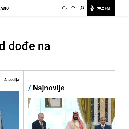
RADIO
90,2 FM
od dođe na
Anadolija
/
Najnovije