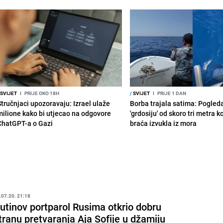
SVIJET
I
PRIJE OKO 18H
/
SVIJET
I
PRIJE 1 DAN
Stručnjaci upozoravaju: Izrael ulaže
Borba trajala satima: Pogled
milione kako bi utjecao na odgovore
'grdosiju' od skoro tri metra k
ChatGPT-a o Gazi
braća izvukla iz mora
.07.20. 21:18
utinov portparol Rusima otkrio dobru
tranu pretvaranja Aja Sofije u džamiju