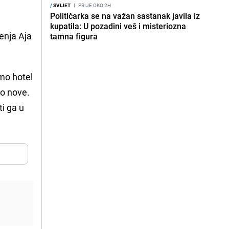
/
SVIJET
I
PRIJE OKO 2H
Političarka se na važan sastanak javila iz
kupatila: U pozadini veš i misteriozna
renja Aja
tamna figura
smo hotel
mo nove.
ti ga u