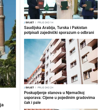
/
SVIJET
I
PRIJE OKO 1H
Saudijska Arabija, Turska i Pakistan
potpisali zajednički sporazum o odbrani
/
SVIJET
I
PRIJE OKO 2H
Poskupljenje stanova u Njemačkoj
usporava: Cijene u pojedinim gradovima
čak i pale
ja