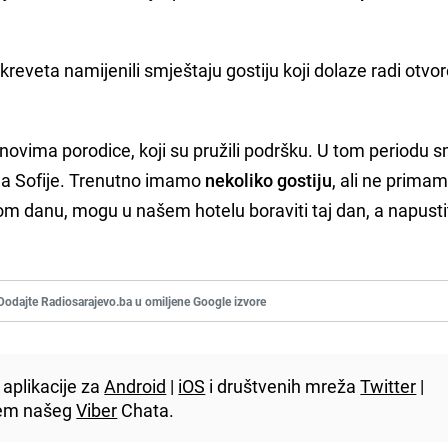
kreveta namijenili smještaju gostiju koji dolaze radi otvo
lanovima porodice, koji su pružili podršku. U tom periodu 
 Aja Sofije. Trenutno imamo
nekoliko gostiju
, ali ne prima
skom danu, mogu u našem hotelu boraviti taj dan, a napusti
Dodajte Radiosarajevo.ba u omiljene Google izvore
aplikacije za
Android
|
iOS
i društvenih mreža
Twitter
|
utem našeg
Viber
Chata.