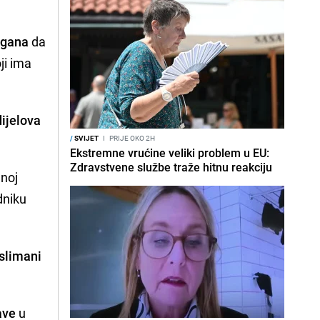
ogana
da
ji ima
dijelova
/
SVIJET
I
PRIJE OKO 2H
Ekstremne vrućine veliki problem u EU:
Zdravstvene službe traže hitnu reakciju
dnoj
dniku
uslimani
ave
u