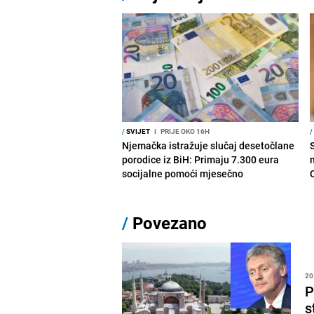
/
SVIJET
I
PRIJE OKO 16H
/
Njemačka istražuje slučaj desetočlane
porodice iz BiH: Primaju 7.300 eura
socijalne pomoći mjesečno
/
Povezano
20
P
s