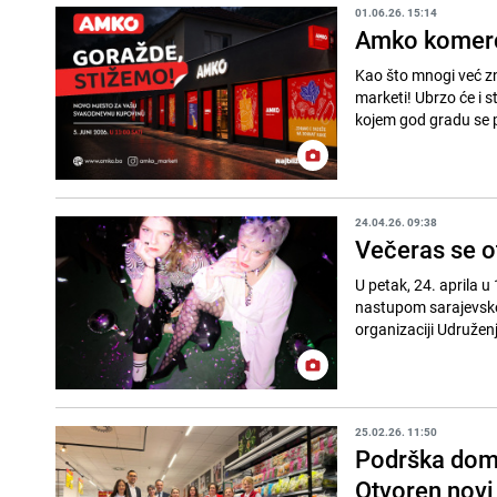
01.06.26. 15:14
Amko komerc 
Kao što mnogi već zn
marketi! Ubrzo će i 
kojem god gradu se p
24.04.26. 09:38
Večeras se ot
U petak, 24. aprila u 
nastupom sarajevskog
organizaciji Udruženj
25.02.26. 11:50
Podrška dom
Otvoren nov