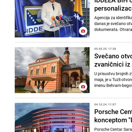
personalizac
Agencija za identifi
danas je svečano otvo
dokumenata. Otvara
05.05.25. 17:28
Svečano otvo
zvaničnici iz
U prisustvu brojnih z
maja, je u Tuzli otv
imenu Behram-begova
04.10.24. 11:07
Porsche Cent
konceptom "D
Porsche Centar Saraj