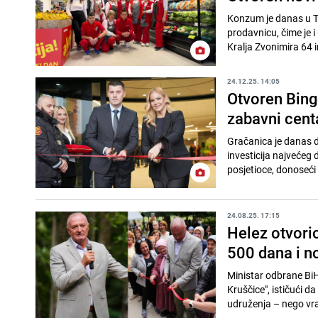
Konzum je danas u T
prodavnicu, čime je 
Kralja Zvonimira 64 i
24.12.25. 14:05
Otvoren Bing
zabavni cent
Gračanica je danas d
investicija najvećeg
posjetioce, donoseći 
24.08.25. 17:15
Helez otvorio
500 dana i no
Ministar odbrane BiH
Kruščice", ističući d
udruženja – nego vra