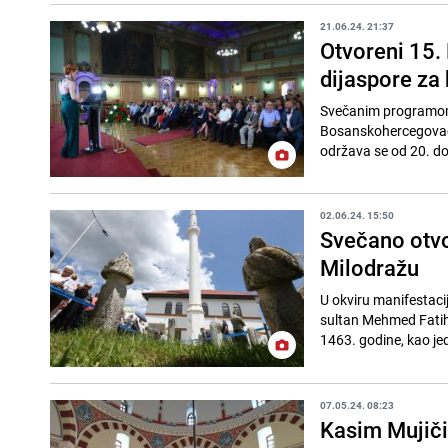
21.06.24. 21:37
Otvoreni 15.
dijaspore za
Svečanim programom k
Bosanskohercegovačk
održava se od 20. do 
02.06.24. 15:50
Svečano otvo
Milodražu
U okviru manifestaci
sultan Mehmed Fatiha
1463. godine, kao jed
07.05.24. 08:23
Kasim Mujiči