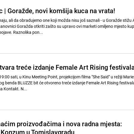
| Goražde, novi komšija kuca na vrata!
aju, ali da obradujemo one koji možda nisu još saznali - u Goražde stižu
stanovnici Goražda otkriti zašto su upravo ovi marketi omiljeno mjesto ku
ojave. Raznolika pon...
vara treće izdanje Female Art Rising festival
19:00 sati, u Kinu Meeting Point, projekcijom filma "She Said" u režiji Marie
 benda BLUZZE bit će otvoreno treće izdanje Female Art Rising festivala
a Kontakt. N...
aćim proizvođačima i nova radna mjesta:
i Konzum u Tomislavgradu