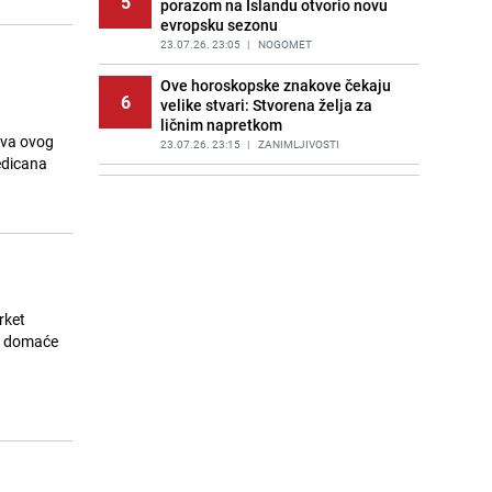
5
porazom na Islandu otvorio novu
evropsku sezonu
23.07.26. 23:05
|
NOGOMET
Ove horoskopske znakove čekaju
6
velike stvari: Stvorena želja za
ličnim napretkom
ova ovog
23.07.26. 23:15
|
ZANIMLJIVOSTI
edicana
Advokat porodice Aldine Jahić:
7
"Tražimo maksimalnu kaznu za
Anisa Kalajdžića"
23.07.26. 23:15
|
BOSNA I HERCEGOVINA
Offermann pozvao vijećnike u
8
Sarajevu na otpor usvajanju
rket
Kvadranta C: "Pokažite kičmu"
nu domaće
23.07.26. 23:15
|
BOSNA I HERCEGOVINA
Matematička mozgalica: Pronađite
9
tajanstveni broj koji uvijek daje isti
rezultat
23.07.26. 23:20
|
ZANIMLJIVOSTI
"Odlazim, sa planete putujem...":