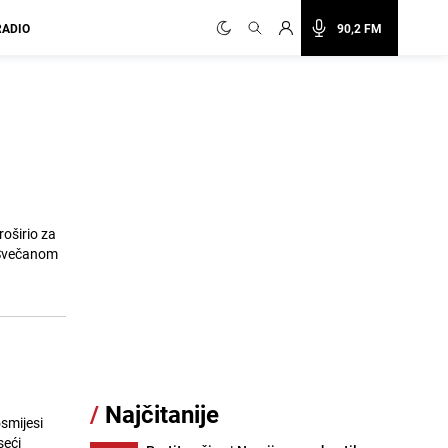
RADIO
90,2 FM
oširio za
 Svečanom
/
Najčitanije
smijesi
seći