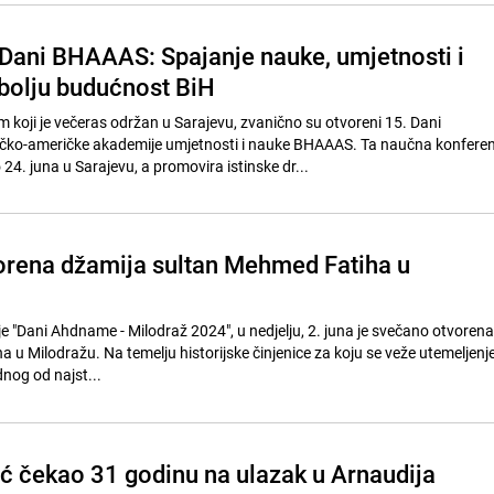
 Dani BHAAAS: Spajanje nauke, umjetnosti i
 bolju budućnost BiH
oji je večeras održan u Sarajevu, zvanično su otvoreni 15. Dani
o-američke akademije umjetnosti i nauke BHAAAS. Ta naučna konferen
24. juna u Sarajevu, a promovira istinske dr...
rena džamija sultan Mehmed Fatiha u
je "Dani Ahdname - Milodraž 2024", u nedjelju, 2. juna je svečano otvoren
 u Milodražu. Na temelju historijske činjenice za koju se veže utemelje
nog od najst...
ć čekao 31 godinu na ulazak u Arnaudija