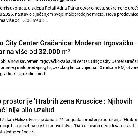
omislavgradu, u sklopu Retail Adria Parka otvorio novu, savremeno uređ
i u 2026. nastavio s jačanjem svoje maloprodajne mreže. Nova prodavnica
ma više od 1.000 m² u k...
o City Center Gračanica: Moderan trgovačko-
ar na više od 32.000 m²
obila novi savremeni trgovačko-zabavni centar. Bingo City Center Gračan
 domaćeg maloprodajnog trgovačkog lanca vrijedna 40 miliona KM, otvore
gradu i široj okolini mod...
 prostorije 'Hrabrih žena Kruščice': Njihovih
ći nije bilo uzalud
 Zukan Helez otvorio je danas, 24. augusta, prostorije udruženja "Hrabre
a mu je bila posebna čast i zadovoljstvo. "Danas nismo otvorili samo vrata
ta jedne važne pri...