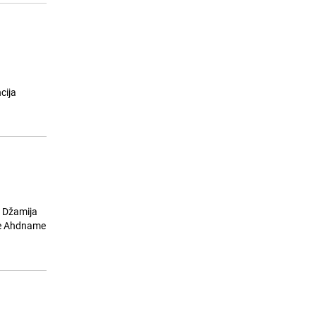
cija
a Džamija
nje Ahdname