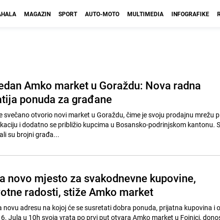
HALA
MAGAZIN
SPORT
AUTO-MOTO
MULTIMEDIA
INFOGRAFIKE
jedan Amko market u Goraždu: Nova radna
atija ponuda za građane
 svečano otvorio novi market u Goraždu, čime je svoju prodajnu mrežu pr
okaciju i dodatno se približio kupcima u Bosansko-podrinjskom kantonu.
li su brojni građa...
ja novo mjesto za svakodnevne kupovine,
votne radosti, stiže Amko market
a novu adresu na kojoj će se susretati dobra ponuda, prijatna kupovina i o
16. Jula u 10h svoja vrata po prvi put otvara Amko market u Fojnici, dono