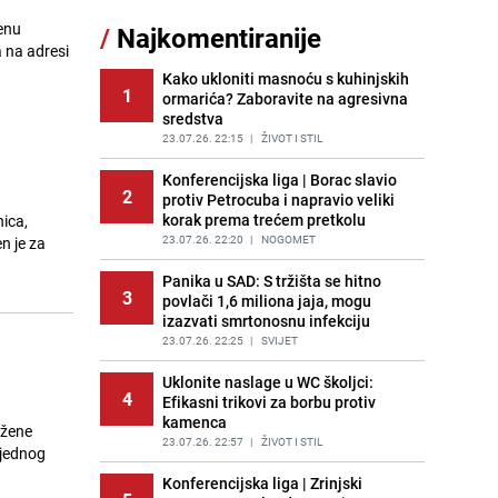
sankcionisao vozača iz Bosanskog
enu
/
Najkomentiranije
Novog
 na adresi
PRIJE 1 DAN
|
BOSNA I HERCEGOVINA
Kako ukloniti masnoću s kuhinjskih
1
ormarića? Zaboravite na agresivna
Pojavili su vam se mravi u kući? Bez
12
sredstva
brige, ovo su najbolji načini da ih se
riješite
23.07.26. 22:15
|
ŽIVOT I STIL
PRIJE 2 DANA
|
ŽIVOT I STIL
Konferencijska liga | Borac slavio
2
protiv Petrocuba i napravio veliki
Kao iz slastičarne: Rolada od
13
korak prema trećem pretkolu
ica,
čokolade i kokosa bez pečenja,
jednostavan desert bez imalo muke
23.07.26. 22:20
|
NOGOMET
n je za
PRIJE 1 DAN
|
RECEPTI
Panika u SAD: S tržišta se hitno
3
povlači 1,6 miliona jaja, mogu
Kako izgleda travnjak stadiona
14
izazvati smrtonosnu infekciju
Koševo nakon tri koncerta Dine
Merlina
23.07.26. 22:25
|
SVIJET
PRIJE 2 DANA
|
FOTO
Uklonite naslage u WC školjci:
4
Efikasni trikovi za borbu protiv
Tajna savršenog makedonskog
15
kamenca
ajvara: Stari recept za kremast i
 žene
bogat okus
23.07.26. 22:57
|
ŽIVOT I STIL
 jednog
PRIJE 1 DAN
|
RECEPTI
Konferencijska liga | Zrinjski