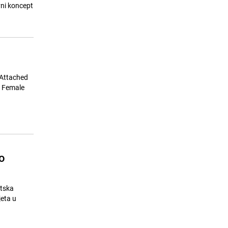
24.07.26. 06:55
|
REGIJA
vni koncept
 Attached
i Female
o
etska
eta u