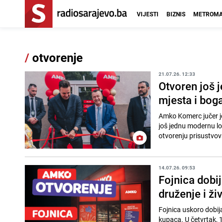
VIJESTI
BIZNIS
METROMA
/
otvorenje
21.07.26. 12:33
Otvoren još 
mjesta i bog
Amko Komerc jučer je
još jednu modernu l
otvorenju prisustvova
14.07.26. 09:53
Fojnica dobi
druženje i ži
Fojnica uskoro dobij
kupaca. U četvrtak, 