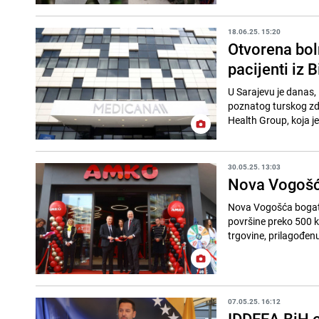
18.06.25. 15:20
Otvorena bol
pacijenti iz 
U Sarajevu je danas,
poznatog turskog zdr
Health Group, koja je 
30.05.25. 13:03
Nova Vogošć
Nova Vogošća bogati
površine preko 500 k
trgovine, prilagođen
07.05.25. 16:12
IDDEEA BiH o