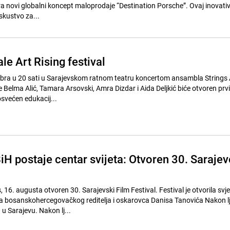
ira novi globalni koncept maloprodaje “Destination Porsche”. Ovaj inovati
skustvo za...
e Art Rising festival
mbra u 20 sati u Sarajevskom ratnom teatru koncertom ansambla Strings
e Belma Alić, Tamara Arsovski, Amra Dizdar i Aida Deljkić biće otvoren prv
osvećen edukacij...
iH postaje centar svijeta: Otvoren 30. Sarajev
, 16. augusta otvoren 30. Sarajevski Film Festival. Festival je otvorila svj
a bosanskohercegovačkog reditelja i oskarovca Danisa Tanovića Nakon lj
 Sarajevu. Nakon lj...