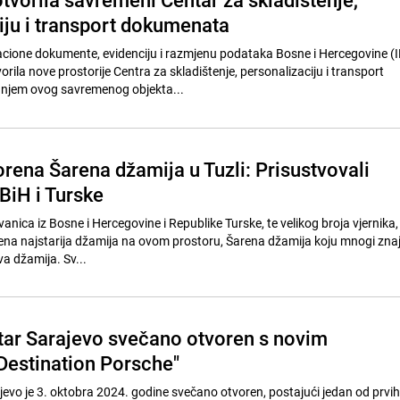
iju i transport dokumenata
kacione dokumente, evidenciju i razmjenu podataka Bosne i Hercegovine 
rila nove prostorije Centra za skladištenje, personalizaciju i transport
njem ovog savremenog objekta...
rena Šarena džamija u Tuzli: Prisustvovali
 BiH i Turske
vanica iz Bosne i Hercegovine i Republike Turske, te velikog broja vjernika,
orena najstarija džamija na ovom prostoru, Šarena džamija koju mnogi znaj
 džamija. Sv...
ar Sarajevo svečano otvoren s novim
estination Porsche"
evo je 3. oktobra 2024. godine svečano otvoren, postajući jedan od prvih