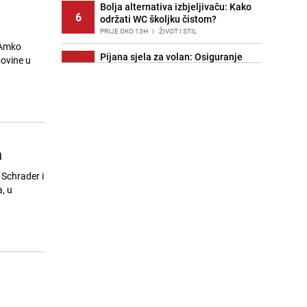
Bolja alternativa izbjeljivaču: Kako
6
održati WC školjku čistom?
PRIJE OKO 13H
|
ŽIVOT I STIL
 Amko
Pijana sjela za volan: Osiguranje
povine u
7
odbilo isplatu štete na vozilu koje je
slupala Anja Ljubojević
PRIJE 2 DANA
|
BOSNA I HERCEGOVINA
Znate li šta Dino Merlin pojede prije
8
izlaska na scenu? Njegov ritual
iznenadio mnoge
a
PRIJE 1 DAN
|
SHOWBIZ
 Schrader i
Akcija na Dobrinji: Specijalci MUP-a
, u
9
KS opkolili zgradu
PRIJE 2 DANA
|
LOKALNE TEME
Šta se dešava u sarajevskom
10
naselju Vraca? Policija zaprimila
dojavu, izašli na teren
PRIJE 2 DANA
|
CRNA HRONIKA
Nastavak provokacija: MUP RS
11
oduzeo zastavu s ljiljanima i