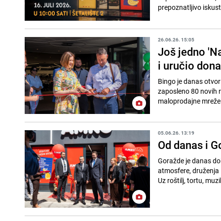
prepoznatljivo iskust
26.06.26. 15:05
Još jedno 'N
i uručio don
Bingo je danas otvori
zaposleno 80 novih r
maloprodajne mreže i 
05.06.26. 13:19
Od danas i G
Goražde je danas dob
atmosfere, druženja i
Uz roštilj, tortu, muzi