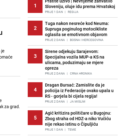
Pratite uživo | Nevrijeme zahvatilo
1
Sloveniju, oluje idu prema Hrvatskoj
PRIJE 1 DAN
|
REGIJA
Tuga nakon nesreće kod Neuma:
2
Supruga poginulog motocikliste
u
oglasila se emotivnom objavom
PRIJE 2 DANA
|
BOSNA I HERCEGOVINA
 je
Sirene odjekuju Sarajevom:
3
 domaće
Specijalna vozila MUP-a KS na
ulicama, poduzimaju se mjere
opreza
PRIJE 2 DANA
|
CRNA HRONIKA
Dragan Bursać: Zamislite da je
4
policija iz Federacije ovako upala u
RS - gorjela bi cijela regija!
e
PRIJE 2 DANA
|
JA MISLIM
ak za grad.
Agić kritizira političare u Bugojnu:
5
Zbog straha od HDZ-a niko Vučiću
nije rekao istinu o Čipuljiću
PRIJE 1 DAN
|
TEME