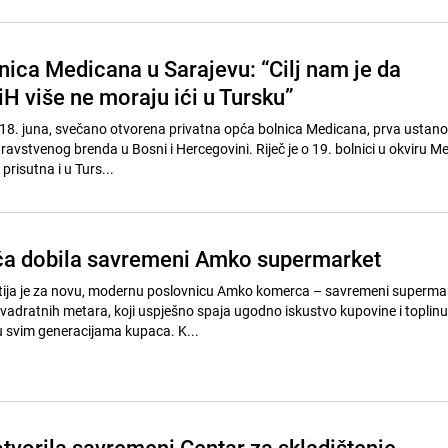
nica Medicana u Sarajevu: “Cilj nam je da
BiH više ne moraju ići u Tursku”
 18. juna, svečano otvorena privatna opća bolnica Medicana, prva ustan
avstvenog brenda u Bosni i Hercegovini. Riječ je o 19. bolnici u okviru M
prisutna i u Turs...
a dobila savremeni Amko supermarket
ja je za novu, modernu poslovnicu Amko komerca – savremeni superma
vadratnih metara, koji uspješno spaja ugodno iskustvo kupovine i topli
u svim generacijama kupaca. K...
tvorila savremeni Centar za skladištenje,