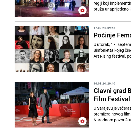
regiji koji implement
pruža unaprijeđeno i
17.09.24. 09:46
Počinje Femal
U utorak, 17. septe
Sinfonietta kojeg čin
Art Rising festival, p
16.08.24. 20:40
Glavni grad B
Film Festival
U Sarajevu je večeras
premijera novog film
Narodnom pozorištu u