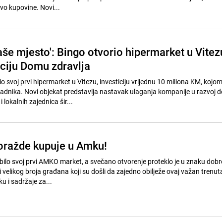
vo kupovine. Novi...
aše mjesto': Bingo otvorio hipermarket u Vitez
aciju Domu zdravlja
o svoj prvi hipermarket u Vitezu, investiciju vrijednu 10 miliona KM, kojom
adnika. Novi objekat predstavlja nastavak ulaganja kompanije u razvoj
lokalnih zajednica šir...
oražde kupuje u Amku!
ilo svoj prvi AMKO market, a svečano otvorenje proteklo je u znaku dobr
 velikog broja građana koji su došli da zajedno obilježe ovaj važan trenut
ku i sadržaje za...