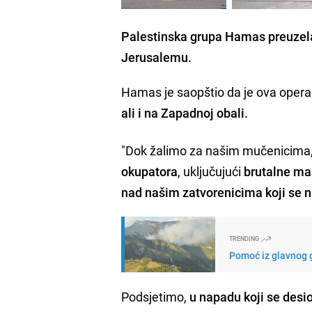
Palestinska grupa Hamas preuzela 
Jerusalemu.
Hamas je saopštio da je ova operac
ali i na Zapadnoj obali.
"Dok žalimo za našim mučenicima
okupatora
, uključujući
brutalne ma
nad našim zatvorenicima koji se 
TRENDING
Pomoć iz glavnog g
Podsjetimo,
u napadu koji se desi