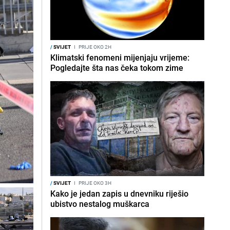
/
SVIJET
I
PRIJE OKO 2H
Klimatski fenomeni mijenjaju vrijeme:
Pogledajte šta nas čeka tokom zime
/
SVIJET
I
PRIJE OKO 3H
Kako je jedan zapis u dnevniku riješio
ubistvo nestalog muškarca