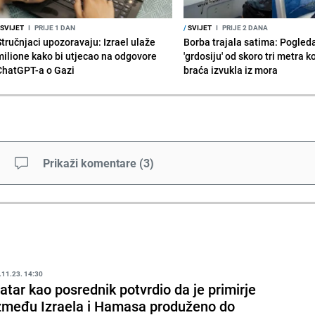
SVIJET
I
PRIJE 1 DAN
/
SVIJET
I
PRIJE 2 DANA
Stručnjaci upozoravaju: Izrael ulaže
Borba trajala satima: Pogled
milione kako bi utjecao na odgovore
'grdosiju' od skoro tri metra k
ChatGPT-a o Gazi
braća izvukla iz mora
Prikaži komentare
(
3
)
.11.23. 14:30
atar kao posrednik potvrdio da je primirje
zmeđu Izraela i Hamasa produženo do