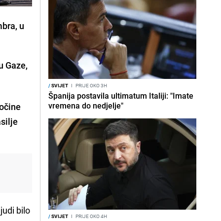
mbra, u
u Gaze,
/
SVIJET
I
PRIJE OKO 3H
Španija postavila ultimatum Italiji: "Imate
vremena do nedjelje"
ločine
silje
judi bilo
/
SVIJET
I
PRIJE OKO 4H