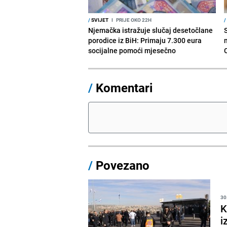
/
SVIJET
I
PRIJE OKO 22H
/
Njemačka istražuje slučaj desetočlane
porodice iz BiH: Primaju 7.300 eura
socijalne pomoći mjesečno
/
Komentari
/
Povezano
30
K
i