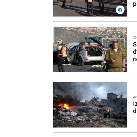
p
30
S
d
r
30
I
d