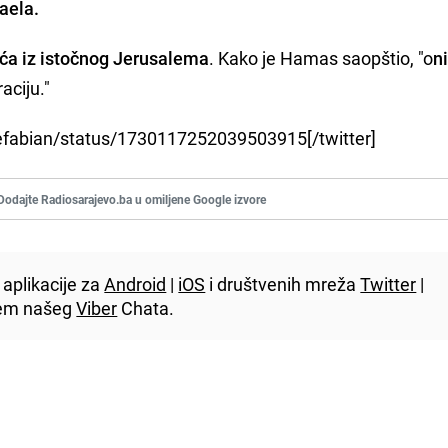
raela.
ća iz istočnog Jerusalema
. Kako je Hamas saopštio, "o
n
raciju."
niefabian/status/1730117252039503915[/twitter]
Dodajte Radiosarajevo.ba u omiljene Google izvore
aplikacije za
Android
|
iOS
i društvenih mreža
Twitter
|
utem našeg
Viber
Chata.