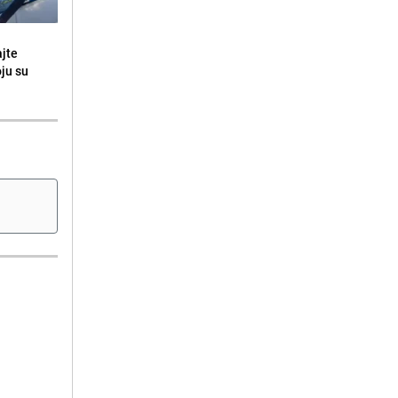
ajte
oju su