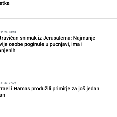
etka
.11.23. 08:40
travičan snimak iz Jerusalema: Najmanje
vije osobe poginule u pucnjavi, ima i
anjenih
.11.23. 07:06
zrael i Hamas produžili primirje za još jedan
an