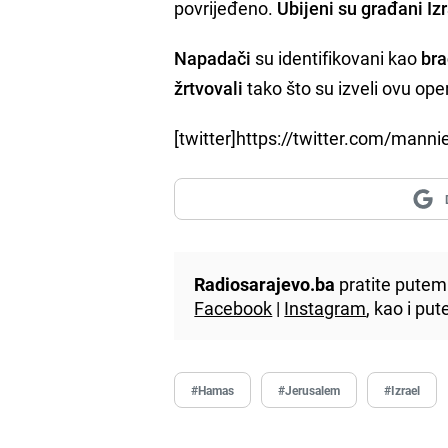
povrijeđeno.
Ubijeni su građani Iz
Napadači
su identifikovani kao
bra
žrtvovali
tako što su izveli ovu ope
[twitter]https://twitter.com/man
Radiosarajevo.ba
pratite putem 
Facebook
|
Instagram
, kao i p
#Hamas
#Jerusalem
#Izrael