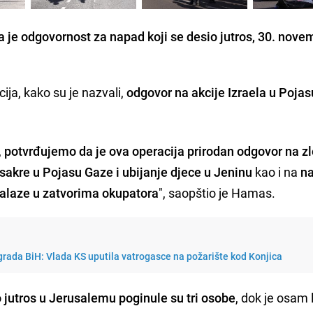
je odgovornost za napad koji se desio jutros, 30. nove
ija, kako su je nazvali,
odgovor na akcije Izraela u Pojas
,
potvrđujemo da je ova operacija prirodan odgovor na z
sakre u Pojasu Gaze i ubijanje djece u Jeninu
kao i na
na
nalaze u zatvorima okupatora
", saopštio je Hamas.
rada BiH: Vlada KS uputila vatrogasce na požarište kod Konjica
o jutros u Jerusalemu poginule su tri osobe
, dok je osam l