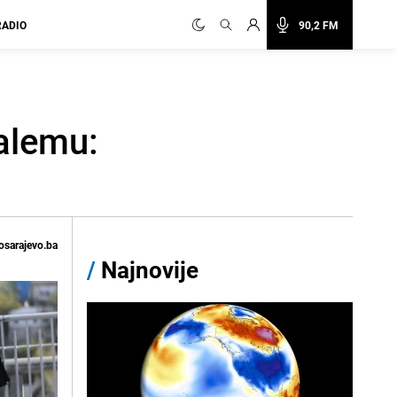
RADIO
90,2 FM
alemu:
osarajevo.ba
/
Najnovije