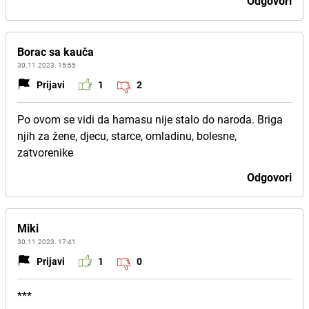
Odgovori
Borac sa kauča
30.11.2023. 15:55
Prijavi
1
2
Po ovom se vidi da hamasu nije stalo do naroda. Briga
njih za žene, djecu, starce, omladinu, bolesne,
zatvorenike
Odgovori
Miki
30.11.2023. 17:41
Prijavi
1
0
***