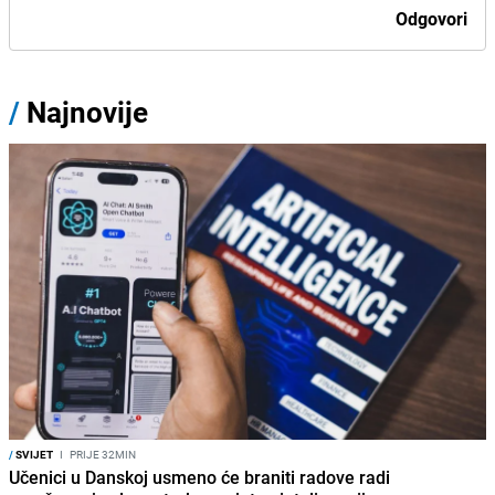
Odgovori
/
Najnovije
/
SVIJET
I
PRIJE 32MIN
Učenici u Danskoj usmeno će braniti radove radi