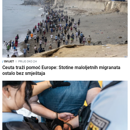
/
SVIJET
I
PRIJE OKO 2H
Ceuta traži pomoć Europe: Stotine maloljetnih migranata
ostalo bez smještaja