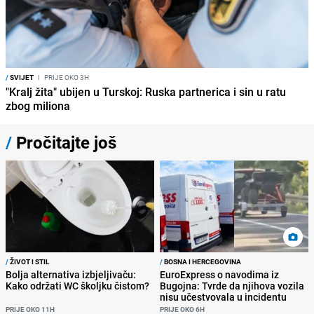
/
SVIJET
I
PRIJE OKO 3H
"Kralj žita" ubijen u Turskoj: Ruska partnerica i sin u ratu
zbog miliona
/
Pročitajte još
/
ŽIVOT I STIL
/
BOSNA I HERCEGOVINA
Bolja alternativa izbjeljivaču:
EuroExpress o navodima iz
Kako održati WC školjku čistom?
Bugojna: Tvrde da njihova vozila
nisu učestvovala u incidentu
PRIJE OKO 11H
PRIJE OKO 6H