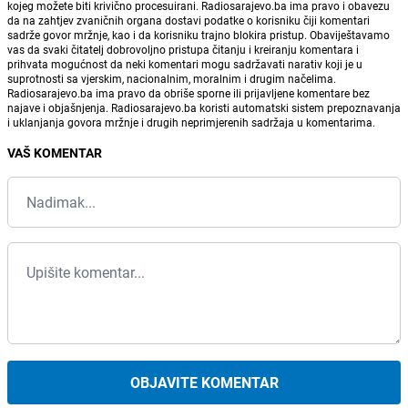
kojeg možete biti krivično procesuirani. Radiosarajevo.ba ima pravo i obavezu
da na zahtjev zvaničnih organa dostavi podatke o korisniku čiji komentari
sadrže govor mržnje, kao i da korisniku trajno blokira pristup. Obaviještavamo
vas da svaki čitatelj dobrovoljno pristupa čitanju i kreiranju komentara i
prihvata mogućnost da neki komentari mogu sadržavati narativ koji je u
suprotnosti sa vjerskim, nacionalnim, moralnim i drugim načelima.
Radiosarajevo.ba ima pravo da obriše sporne ili prijavljene komentare bez
najave i objašnjenja. Radiosarajevo.ba koristi automatski sistem prepoznavanja
i uklanjanja govora mržnje i drugih neprimjerenih sadržaja u komentarima.
VAŠ KOMENTAR
OBJAVITE KOMENTAR