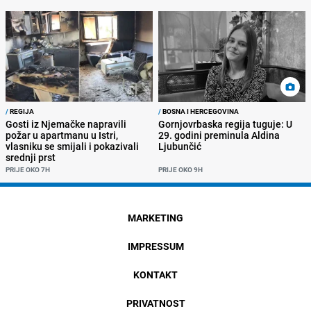
/
REGIJA
/
BOSNA I HERCEGOVINA
Gosti iz Njemačke napravili
Gornjovrbaska regija tuguje: U
požar u apartmanu u Istri,
29. godini preminula Aldina
vlasniku se smijali i pokazivali
Ljubunčić
srednji prst
PRIJE OKO 7H
PRIJE OKO 9H
MARKETING
IMPRESSUM
KONTAKT
PRIVATNOST