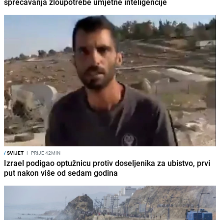
sprečavanja zloupotrebe umjetne inteligencije
/
SVIJET
I
PRIJE 42MIN
Izrael podigao optužnicu protiv doseljenika za ubistvo, prvi
put nakon više od sedam godina