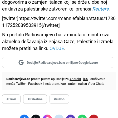
dogovorima o zamjeni talaca koji se drže u obalnoj
enklavi za palestinske zatvorenike, prenosi
Reuters
.
[twitter]https://twitter.com/manniefabian/status/1730
117252039503915[/twitter]
Na portalu Radiosarajevo.ba iz minuta u minutu sva
aktuelna dešavanja iz Pojasa Gaze, Palestine i Izraela
možete pratiti na linku
OVDJE
.
Dodajte Radiosarajevo.ba u omiljene Google izvore
Radiosarajevo.ba
pratite putem aplikacije za
Android
|
iOS
i društvenih
mreža
Twitter
|
Facebook
|
Instagram
, kao i putem našeg
Viber
Chata.
#Izrael
#Palestina
#sukob