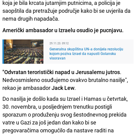
koja je bila krcata jutarnjim putnicima, a policija je
saopštila da pretražuje područje kako bi se uvjerila da
nema drugih napadača.
Američki ambasador u Izraelu osudio je pucnjavu.
29.11.23. 09:12
Generalna skupština UN-a donijela rezoluciju
kojom poziva Izrael da napusti Golansku
visoravan
"Odvratan teroristički napad u Jerusalemu jutros
.
Nedvosmisleno osuđujemo ovakvo brutalno nasilje",
rekao je ambasador
Jack Lew
.
Do nasilja je došlo kada su Izrael i Hamas u četvrtak,
30. novembra, u posljednjem trenutku postigli
sporazum o produženju svog šestodnevnog prekida
vatre u Gazi za još jedan dan kako bi se
pregovaračima omogućilo da nastave raditi na