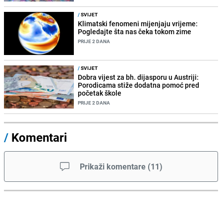
/
SVIJET
Klimatski fenomeni mijenjaju vrijeme:
Pogledajte šta nas čeka tokom zime
PRIJE 2 DANA
/
SVIJET
Dobra vijest za bh. dijasporu u Austriji:
Porodicama stiže dodatna pomoć pred
početak škole
PRIJE 2 DANA
/
Komentari
Prikaži komentare
(
11
)