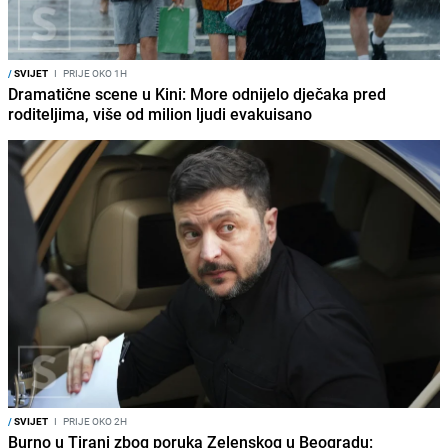
/
SVIJET
I
PRIJE OKO 1H
Dramatične scene u Kini: More odnijelo dječaka pred
roditeljima, više od milion ljudi evakuisano
/
SVIJET
I
PRIJE OKO 2H
Burno u Tirani zbog poruka Zelenskog u Beogradu: