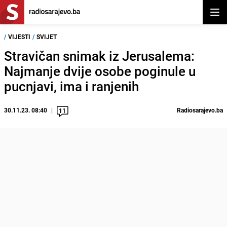
Otvor
/
VIJESTI
/
SVIJET
Stravičan snimak iz Jerusalema:
Najmanje dvije osobe poginule u
pucnjavi, ima i ranjenih
30.11.23. 08:40
Radiosarajevo.ba
11