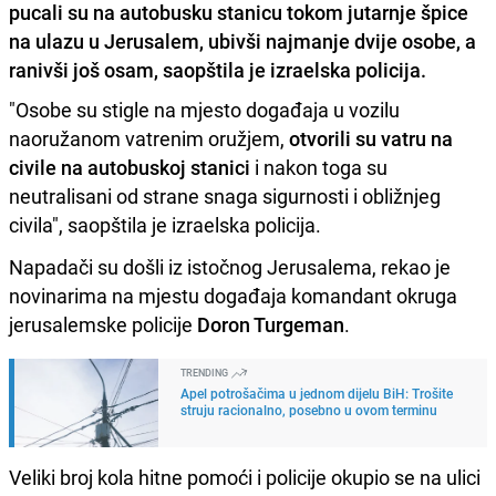
pucali su na autobusku stanicu tokom jutarnje špice
na ulazu u Jerusalem, ubivši najmanje dvije osobe, a
ranivši još osam, saopštila je izraelska policija.
"Osobe su stigle na mjesto događaja u vozilu
naoružanom vatrenim oružjem,
otvorili su vatru na
civile na autobuskoj stanici
i nakon toga su
neutralisani od strane snaga sigurnosti i obližnjeg
civila", saopštila je izraelska policija.
Napadači su došli iz istočnog Jerusalema, rekao je
novinarima na mjestu događaja komandant okruga
jerusalemske policije
Doron Turgeman
.
TRENDING
Apel potrošačima u jednom dijelu BiH: Trošite
struju racionalno, posebno u ovom terminu
Veliki broj kola hitne pomoći i policije okupio se na ulici