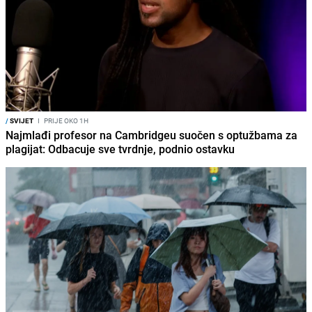
/
SVIJET
I
PRIJE OKO 1H
Najmlađi profesor na Cambridgeu suočen s optužbama za
plagijat: Odbacuje sve tvrdnje, podnio ostavku