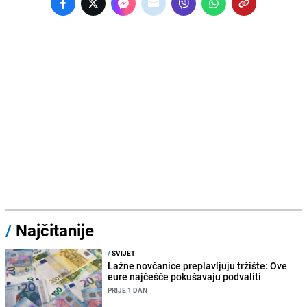
/
Najčitanije
/
SVIJET
Lažne novčanice preplavljuju tržište: Ove
eure najčešće pokušavaju podvaliti
PRIJE 1 DAN